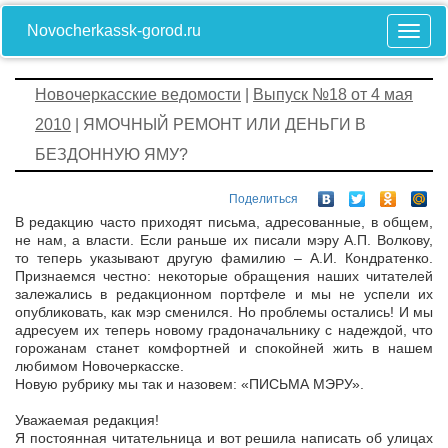
Novocherkassk-gorod.ru
Новочеркасские ведомости
|
Выпуск №18 от 4 мая
2010
| ЯМОЧНЫЙ РЕМОНТ ИЛИ ДЕНЬГИ В
БЕЗДОННУЮ ЯМУ?
Поделиться
В редакцию часто приходят письма, адресованные, в общем,
не нам, а власти. Если раньше их писали мэру А.П. Волкову,
то теперь указывают другую фамилию – А.И. Кондратенко.
Признаемся честно: некоторые обращения наших читателей
залежались в редакционном портфеле и мы не успели их
опубликовать, как мэр сменился. Но проблемы остались! И мы
адресуем их теперь новому градоначальнику с надеждой, что
горожанам станет комфортней и спокойней жить в нашем
любимом Новочеркасске.
Новую рубрику мы так и назовем: «ПИСЬМА МЭРУ».
Уважаемая редакция!
Я постоянная читательница и вот решила написать об улицах