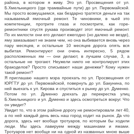
района, в котором я живу. Это ул. Просвещения от ул.
Б.Хмельницкого (где трамвайные пути) до ул. Первомайской.
Мы просто возмущаемся, как бездарно тратятся деньги на так
называемый ямочный ремонт. Те чиновники, в чьей это
компетенции, протрите глаза и посмотрите, как горе-
ремонтники спустя рукава производят этот ямочный ремонт.
По их милости они его делают ежегодно (но далеко не везде),
яму замазывают не знаем чем, но она выбивается вновь через
пару месяцев, и остальные 10 месяцев дорога опять вся
выбитая. Ремонтируют они очень интересно, 5 рядом
расположенных ям — они делают, в лучшем случае, 3, а
остальные не трогают. Неужели никто не контролирует этих
бракоделов? Просто списывают наши денежки? Кому нужен
такой ремонт?
Я приглашаю нашего мэра проехать по ул. Просвещения от
ЮРГТУ до ул. Первомайской, повернуть до ул. Бакунина, по
ней выехать к ул. Кирова и спуститься к рынку до ул. Думенко.
Потом по ул. Думенко доехать до перекрестка улиц
Б.Хмельницкого и ул. Думенко и здесь осмотреться вокруг. Что
он увидит?
Увидит то, что в этом районе дорогу не ремонтировали лет 40,
а по ней каждый день весь наш город ходит на рынок. Да что
дорога, здесь нет вообще тротуаров, по которым бы ходили
люди. Мы здесь лавируем между машинами и ямами.
Тротуаров нет вообще ни на одной из названных мною выше