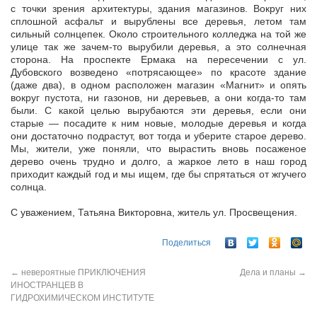
с точки зрения архитектуры, здания магазинов. Вокруг них
сплошной асфальт и вырублены все деревья, летом там
сильный солнцепек. Около строительного колледжа на той же
улице так же зачем-то вырубили деревья, а это солнечная
сторона. На проспекте Ермака на пересечении с ул.
Дубовского возведено «потрясающее» по красоте здание
(даже два), в одном расположен магазин «Магнит» и опять
вокруг пустота, ни газонов, ни деревьев, а они когда-то там
были. С какой целью вырубаются эти деревья, если они
старые — посадите к ним новые, молодые деревья и когда
они достаточно подрастут, вот тогда и уберите старое дерево.
Мы, жители, уже поняли, что вырастить вновь посаженое
дерево очень трудно и долго, а жаркое лето в наш город
приходит каждый год и мы ищем, где бы спрятаться от жгучего
солнца.
С уважением, Татьяна Викторовна, житель ул. Просвещения.
Поделиться
←
невероятные ПРИКЛЮЧЕНИЯ
Дела и планы
→
ИНОСТРАНЦЕВ В
ГИДРОХИМИЧЕСКОМ ИНСТИТУТЕ