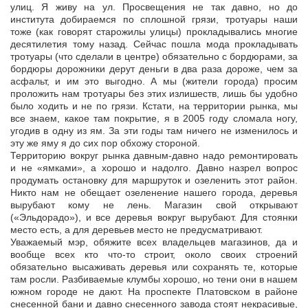
улиц. Я живу на ул. Просвещения не так давно, но до
института добираемся по сплошной грязи, тротуары наши
тоже (как говорят старожилы улицы) прокладывались многие
десятилетия тому назад. Сейчас пошла мода прокладывать
тротуары (что сделали в центре) обязательно с бордюрами, за
бордюры дорожники дерут деньги в два раза дороже, чем за
асфальт, и им это выгодно. А мы (жители города) просим
проложить нам тротуары без этих излишеств, лишь бы удобно
было ходить и не по грязи. Кстати, на территории рынка, мы
все знаем, какое там покрытие, я в 2005 году сломала ногу,
угодив в одну из ям. За эти годы там ничего не изменилось и
эту же яму я до сих пор обхожу стороной.
Территорию вокруг рынка давным-давно надо ремонтировать
и не «ямками», а хорошо и надолго. Давно назрел вопрос
продумать остановку для маршруток и озеленить этот район.
Никто нам не обещает озеленение нашего города, деревья
вырубают кому не лень. Магазин свой открывают
(«Эльдорадо»), и все деревья вокруг вырубают. Для стоянки
место есть, а для деревьев место не предусматривают.
Уважаемый мэр, обяжите всех владельцев магазинов, да и
вообще всех кто что-то строит, около своих строений
обязательно высаживать деревья или сохранять те, которые
там росли. Разбиваемые клумбы хорошо, но тени они в нашем
южном городе не дают. На проспекте Платовском в районе
снесенной бани и давно снесенного завода стоят некрасивые,