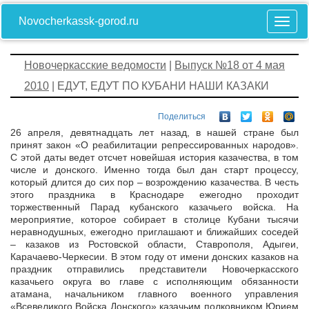
Novocherkassk-gorod.ru
Новочеркасские ведомости
|
Выпуск №18 от 4 мая
2010
| ЕДУТ, ЕДУТ ПО КУБАНИ НАШИ КАЗАКИ
Поделиться
26 апреля, девятнадцать лет назад, в нашей стране был
принят закон «О реабилитации репрессированных народов».
С этой даты ведет отсчет новейшая история казачества, в том
числе и донского. Именно тогда был дан старт процессу,
который длится до сих пор – возрождению казачества. В честь
этого праздника в Краснодаре ежегодно проходит
торжественный Парад кубанского казачьего войска. На
мероприятие, которое собирает в столице Кубани тысячи
неравнодушных, ежегодно приглашают и ближайших соседей
– казаков из Ростовской области, Ставрополя, Адыгеи,
Карачаево-Черкесии. В этом году от имени донских казаков на
праздник отправились представители Новочеркасского
казачьего округа во главе с исполняющим обязанности
атамана, начальником главного военного управления
«Всевеликого Войска Донского» казачьим полковником Юрием