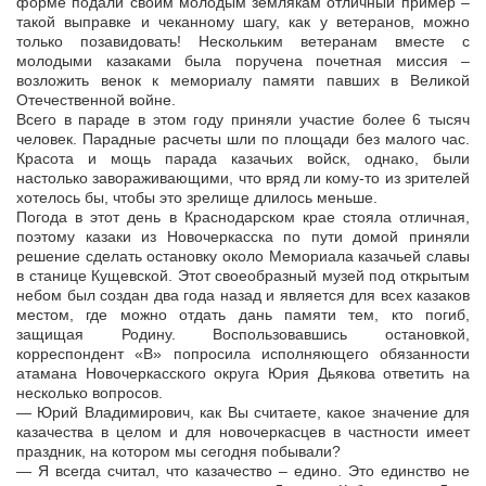
форме подали своим молодым землякам отличный пример –
такой выправке и чеканному шагу, как у ветеранов, можно
только позавидовать! Нескольким ветеранам вместе с
молодыми казаками была поручена почетная миссия –
возложить венок к мемориалу памяти павших в Великой
Отечественной войне.
Всего в параде в этом году приняли участие более 6 тысяч
человек. Парадные расчеты шли по площади без малого час.
Красота и мощь парада казачьих войск, однако, были
настолько завораживающими, что вряд ли кому-то из зрителей
хотелось бы, чтобы это зрелище длилось меньше.
Погода в этот день в Краснодарском крае стояла отличная,
поэтому казаки из Новочеркасска по пути домой приняли
решение сделать остановку около Мемориала казачьей славы
в станице Кущевской. Этот своеобразный музей под открытым
небом был создан два года назад и является для всех казаков
местом, где можно отдать дань памяти тем, кто погиб,
защищая Родину. Воспользовавшись остановкой,
корреспондент «В» попросила исполняющего обязанности
атамана Новочеркасского округа Юрия Дьякова ответить на
несколько вопросов.
— Юрий Владимирович, как Вы считаете, какое значение для
казачества в целом и для новочеркасцев в частности имеет
праздник, на котором мы сегодня побывали?
— Я всегда считал, что казачество – едино. Это единство не