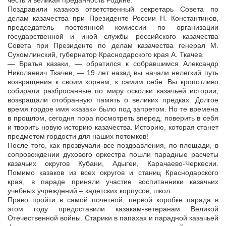
честь и великая преданность Родине.
Поздравили казаков ответственный секретарь Совета по
делам казачества при Президенте России Н. Константинов,
председатель постоянной комиссии по организации
государственной и иной службы российского казачества
Совета при Президенте по делам казачества генерал М.
Сухомлинский, губернатор Краснодарского края А. Ткачев.
— Братья казаки, — обратился к собравшимся Александр
Николаевич Ткачев, — 19 лет назад вы начали нелегкий путь
возвращения к своим корням, к самим себе. Вы кропотливо
собирали разбросанные по миру осколки казачьей истории,
возвращали отобранную память о великих предках. Долгое
время гордое имя «казак» было под запретом. Но те времена
в прошлом, сегодня пора посмотреть вперед, поверить в себя
и творить новую историю казачества. Историю, которая станет
предметом гордости для наших потомков!
После того, как прозвучали все поздравления, по площади, в
сопровождении духового оркестра пошли парадные расчеты
казачьих округов Кубани, Адыгеи, Карачаево-Черкесии.
Помимо казаков из всех округов и станиц Краснодарского
края, в параде приняли участие воспитанники казачьих
учебных учреждений – кадетских корпусов, школ.
Право пройти в самой почетной, первой коробке парада в
этом году предоставили казакам-ветеранам Великой
Отечественной войны. Старики в папахах и парадной казачьей