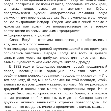
родов, портреты и костюмы казаков, прославивших свой край,
а также вещи, связанные с визитами на Кубань
представителей русской императорской фамилии. Когда
экскурсия для новочеркасцев уже была окончена, в зал музея
вошел Митрополит Исидор. Увидев казаков в синей форме с
красными лампасами, он поприветствовал их в точном
соответствии со всеми казачьими традициями:
— Здорово дневали, донцы!
— Слава Богу! — ответили новочеркасцы и обратились к
владыке за благословением.
А на площади перед краевой администрацией в это время уже
собирались участники Парада. Когда все гости и зрители
заняли свое место на трибунах, слово для приветствия взял
атаман Кубанского казачьего округа Николай Долуда.
— В 1992 году в Краснодаре прошел первый праздничный
парад, посвященный годовщине принятия закона о
реабилитации репрессированных народов, — сказал он. – И с
тех пор каждый год мы собираемся на этой площади, чтобы
заявить во всеуслышание – казачество живо! Мы не растеряли
традиций и нашли свое место в современном мире. Наши
предки бесстрашно сражались на полях брани, а в мирное
время растили хлеб и воспитывали детей. Сегодня казачьи
дружины активно занимаются охраной правопорядка. Но
главное, что всегда отличало и продолжает отличать казаков –