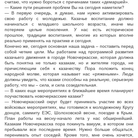
считаю, что нужно бороться с причинами таких «демаршей».
— Какие пути решения проблем Вы на сегодня наметили?
— В первую очередь, я думаю, нам нужно активизировать
свою работу с молодежью. Казачье воспитание должно
начинаться с младшего школьного возраста, иначе мы
потеряем целые поколения. У нас есть историческое
прошлое, традиции воспитания, многие из которых вполне
реально применять на практике и сегодня.
Конечно же, сегодня основная наша задача – поставить перед
собой четкие цели. Мы работаем над программой развития
казачьего движения в городе Новочеркасске, которая должна
быть понятна не только казакам, но и жителям города, не
причисляющим себя к казачеству. Пора положить конец
народной молве, которая называет нас «ряжеными». Люди
должны увидеть, что казаки способны на реальную, серьезную
работу, что мы – сила, и сила созидательная.
— В каких еще мероприятиях в ближайшее время планируют
поучаствовать новочеркасские казаки?
— Новочеркасский округ будет принимать участие во всех
войсковых мероприятиях, мы готовимся к молодежному Кругу
донцов, саммиту ЕЭС, Шолоховской весне, поездке в Крым.
План работы на весну-начало лета у нас обширнейший.
Казакам Новочеркасска пора покинуть вакуум, в котором они
пребывали все последнее время. Нужно больше общаться,
перенимать опыт соседей. Кроме того, мне очень хочется,