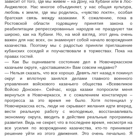
зависит от того, где мы живем – на Дону, на Кубани или в Лос-
Анджелесе. Нас многое объединяет, у нас общая культура,
любовь к земле, где мы родились, «чувство локтя», особая
братская связь между казаками. К сожалению, пока в
Ростовской области годовщину принятия закона о
реабилитации репрессированных народов не празднуют так
широко, как на Кубани. Но, на мой взгляд, этот день очень
важен для нас всех, он знаменует собой начало возрождения
казачества. Поэтому мы с радостью приняли приглашение
кубанских соседей и поучаствовали в торжествах. Пока на
правах гостей.
— Как Вы оцениваете состояние дел в Новочеркасском
казачьем округе, «доставшемся» Вам совсем недавно?
— Нельзя сказать, что все хорошо. Девять лет назад я покинул
округ и вплотную занялся делами главного военного
управления войскового казачьего общества «Всевеликое
Войско Донское». Сейчас, когда казаки попросили меня
вернуться в Новочеркасск, я с сожалением констатирую –
прогресса за это время не было. Хотя потенциал у
Новочеркасска есть, люди не скрывают желания идти вперед,
вести реальную работу с молодежью, восстанавливать
экономику округа, вводить в действие реальные программы
развития. Ведь не секрет, что в последнее время, несмотря на
все усилия по возрождению казачества, кто-то принимает
решение уйти из этого движения. Это очень печально. Я