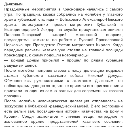
Дьяковым.
Праздничные мероприятия в Краснодаре начались с самого
утра. По традиции, казаки собрались на молебен у главного
храма кубанской столицы – Войскового Александро-Невского
храма. Богослужение провел митрополит Кубанский и
Екатеринодарский Исидор, на службе присутствовал епископ
Павлово-Посадский, викарий московской епархии,
председатель комитета по работе с Русской Православной
Церковью при Президенте России митрополит Кирилл. Когда
парадные расчеты казаков уже стояли на главной площади
Краснодара, к храму подошли новочеркасцы.
— Донцы! Донцы прибыли! – прошел по рядам кубанцев
радушный шепот.
После молебна поприветствовать нашу делегацию подошел
атаман Кубанского казачьего войска Николай Долуда.
Обменявшись рукопожатиями с атаманом Дьяковым, он
поблагодарил донцов за то, что те приняли его приглашение и
приехали на один из самых важных для современных казаков
праздник.
После молебна новочеркасская делегация отправилась на
экскурсию в Кубанский краеведческий музей. В его экспозиции
есть целый зал, посвященный истории казачества на Дону и
Кубани. Среди экспонатов – личные вещи, наградное и
жалованное оружие представителей казачьего сословия,
книги, которые хранили в своих домах представители знатных