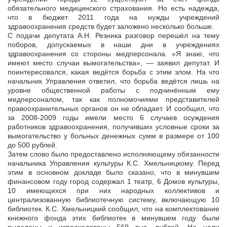
обязательного медицинского страхования. Но есть надежда,
что в бюджет 2011 года на нужды учреждений
здравоохранения средств будет заложено несколько больше.
С подачи депутата А.Н. Резника разговор перешёл на тему
поборов, допускаемых в наши дни в учреждениях
здравоохранения со стороны медперсонала. «Я знаю, что
имеют место случаи вымогательства», — заявил депутат. И
поинтересовался, какая ведётся борьба с этим злом. На что
начальник Управления ответил, что борьба ведётся лишь на
уровне общественной работы с подчинённым ему
медперсоналом, так как полномочиями представителей
правоохранительных органов он не обладает. И сообщил, что
за 2008-2009 годы имели место 6 случаев осуждения
работников здравоохранения, получивших условные сроки за
вымогательство у больных денежных сумм в размере от 100
до 500 рублей.
Затем слово было предоставлено исполняющему обязанности
начальника Управления культуры К.С. Хмельницкому. Перед
этим в основном докладе было сказано, что в минувшем
финансовом году город содержал 1 театр, 6 Домов культуры,
10 имеющихся при них народных коллективов и
централизованную библиотечную систему, включающую 10
библиотек. К.С. Хмельницкий сообщил, что на комплектование
книжного фонда этих библиотек в минувшем году были