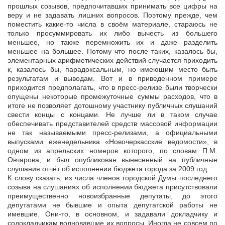
прошлых созывов, предпочитавших принимать все цифры на
веру и не задавать лишних вопросов. Поэтому прежде, чем
поместить какие-то числа в своём материале, стараюсь не
только просуммировать их либо вычесть из большего
меньшее, но также перемножить их и даже разделить
меньшее на большее. Потому что после таких, казалось бы,
элементарных арифметических действий случается приходить
к, казалось бы, парадоксальным, но имеющим место быть
результатам и выводам. Вот и в приведенном примере
приходится предполагать, что в пресс-релизе были творчески
опущены некоторые промежуточные суммы расходов, что в
итоге не позволяет дотошному участнику публичных слушаний
свести концы с концами. Не лучше ли в таком случае
обеспечивать представителей средств массовой информации
не так называемыми пресс-релизами, а официальными
выпусками еженедельника «Новочеркасские ведомости», в
одном из апрельских номеров которого, по словам П.М.
Овчарова, и был опубликован вынесенный на публичные
слушания отчёт об исполнении бюджета города за 2009 год.
К слову сказать, из числа членов городской Думы последнего
созыва на слушаниях об исполнении бюджета присутствовали
преимущественно новоизбранные депутаты, до этого
депутатами не бывшие и опыта депутатской работы не
имевшие. Они-то, в основном, и задавали докладчику и
содокладчикам волновавшие их вопросы. Иногда не совсем по