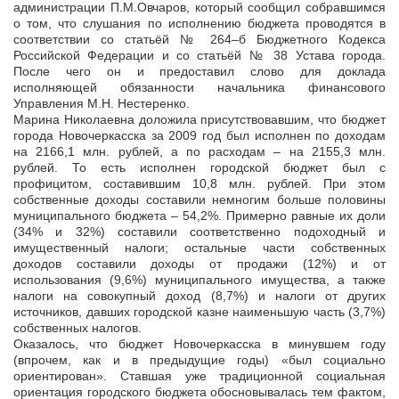
администрации П.М.Овчаров, который сообщил собравшимся
о том, что слушания по исполнению бюджета проводятся в
соответствии со статьёй № 264–б Бюджетного Кодекса
Российской Федерации и со статьёй № 38 Устава города.
После чего он и предоставил слово для доклада
исполняющей обязанности начальника финансового
Управления М.Н. Нестеренко.
Марина Николаевна доложила присутствовавшим, что бюджет
города Новочеркасска за 2009 год был исполнен по доходам
на 2166,1 млн. рублей, а по расходам – на 2155,3 млн.
рублей. То есть исполнен городской бюджет был с
профицитом, составившим 10,8 млн. рублей. При этом
собственные доходы составили немногим больше половины
муниципального бюджета – 54,2%. Примерно равные их доли
(34% и 32%) составили соответственно подоходный и
имущественный налоги; остальные части собственных
доходов составили доходы от продажи (12%) и от
использования (9,6%) муниципального имущества, а также
налоги на совокупный доход (8,7%) и налоги от других
источников, давших городской казне наименьшую часть (3,7%)
собственных налогов.
Оказалось, что бюджет Новочеркасска в минувшем году
(впрочем, как и в предыдущие годы) «был социально
ориентирован». Ставшая уже традиционной социальная
ориентация городского бюджета обосновывалась тем фактом,