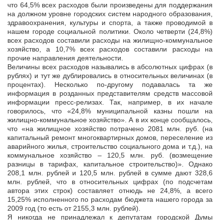
что 64,5% всех расходов были произведены для поддержания
на должном уровне городских систем народного образования,
здравоохранения, культуры и спорта, а также проводимой в
нашем городе социальной политики. Около четверти (24,8%)
всех расходов составили расходы на жилищно-коммунальное
хозяйство, а 10,7% всех расходов составили расходы на
прочие направления деятельности.
Величины всех расходов назывались в абсолютных цифрах (в
рублях) и тут же дублировались в относительных величинах (в
процентах). Несколько по-другому подавалась та же
информация в розданных представителям средств массовой
информации пресс-релизах. Так, например, в их начале
говорилось, что «24,8% муниципальной казны пошли на
жилищно-коммунальное хозяйство». А в их конце сообщалось,
что «на жилищное хозяйство потрачено 2081 млн. руб. (на
капитальный ремонт многоквартирных домов, переселение из
аварийного жилья, строительство социального дома и т.д.), на
коммунальное хозяйство – 120,5 млн. руб. (возмещение
разницы в тарифах, капитальное строительство)». Однако
208,1 млн. рублей и 120,5 млн. рублей в сумме дают 328,6
млн. рублей, что в относительных цифрах (по подсчетам
автора этих строк) составляет отнюдь не 24,8%, а всего
15,25% исполненного по расходам бюджета нашего города за
2009 год (то есть от 2155,3 млн. рублей).
Я никогда не принадлежал к депутатам городской Думы