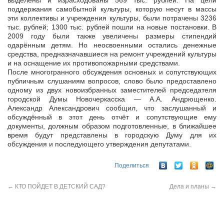
выделены и израсходованы 569 тыс. рублей. На цели
поддержания самобытной культуры, которую несут в массы
эти коллективы и учреждения культуры, были потрачены 3236
тыс. рублей; 1300 тыс. рублей пошли на новые постановки. В
2009 году были также увеличены размеры стипендий
одарённым детям. Но неосвоенными остались денежные
средства, предназначавшиеся на ремонт учреждений культуры
и на оснащение их противопожарными средствами.
После многогранного обсуждения основных и сопутствующих
публичным слушаниям вопросов, слово было предоставлено
одному из двух новоизбранных заместителей председателя
городской Думы Новочеркасска — А.А. Андрющенко.
Александр Александрович сообщил, что заслушанный и
обсуждённый в этот день отчёт и сопутствующие ему
документы, должным образом подготовленные, в ближайшее
время будут представлены в городскую Думу для их
обсуждения и последующего утверждения депутатами.
Поделиться
←
КТО ПОЙДЕТ В ДЕТСКИЙ САД?
Дела и планы
→