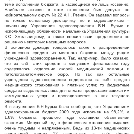
теме исполнения бюджета, а касающиеся её лишь косвенно.
Наиболее активен в этом отношении был депутат по
избирательному округу № 22 А.Н. Резник. Он задавал вопросы
не только основному докладчику, но и содокладчикам –
начальнику Управления здравоохранения В.Н. Бурых и
исполняющему обязанности начальника Управления культуры
К.С. Хмельницкому, а также вносил свои предложения по
решению некоторых насущных вопросов.
В основном докладе говорилось также о распределении
финансовых средств из местного бюджета между рядом
учреждений здравоохранения. Так, например, было сказано,
что за счёт этих средств в минувшем финансовом году
содержалось отделение скорой медицинской помощи и
патологоанатомическое бюро. Но так как остальные
учреждения здравоохранения содержатся за счёт средств
медицинского страхования и платных услуг, то бюджетные
средства выделялись лишь для оплаты предоставлявшихся им
коммунальных услуг и проводившегося в них текущего
ремонта.
В выступлении В.Н.Бурых было сообщено, что Управлением
здравоохранения бюджет 2009 года исполнен на 98,2%, а
1,8% бюджета прошлого года составила объективная
экономия. Минувший год в финансовом отношении выдался
очень трудным и напряжённым. Ведь из 13-ти медицинских
учреждений города 12 существуют за счёт фонда