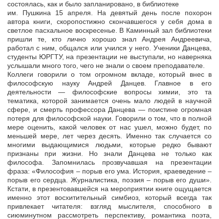
состоялась, как и было запланировано, в библиотеке
им. Пушкина 15 апреля. На девятый день после похорон
автора книги, скоропостижно скончавшегося у себя дома в
светлое пасхальное воскресенье. В Каминный зал библиотеки
пришли те, кто лично хорошо знал Андрея Андреевича,
работал с ним, общался или учился у него. Ученики Данцева,
студенты ЮРГТУ, на презентации не выступали, но наверняка
услышали много того, чего не знали о своем преподавателе.
Коллеги говорили о том огромном вкладе, который внес в
философскую науку Андрей Данцев. Главное в его
деятельности — философские вопросы химии, это та
тематика, которой занимается очень мало людей в научной
сфере, и смерть профессора Данцева — поистине огромная
потеря для философской науки. Говорили о том, что в полной
мере оценить, какой человек от нас ушел, можно будет, по
меньшей мере, лет через десять. Именно так случается со
многими выдающимися людьми, которые редко бывают
признаны при жизни. Но знали Данцева не только как
философа. Запомнилась прозвучавшая на презентации
фраза: «Философия – порыв его ума. История, краеведение –
порыв его сердца. Журналистика, поэзия – порыв его души».
Кстати, в презентовавшейся на мероприятии книге ощущается
именно этот восхитительный симбиоз, который всегда так
привлекает читателя: взгляд мыслителя, способного в
сиюминутном рассмотреть перспективу, романтика поэта,