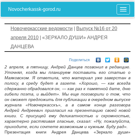
Novocherkassk-gorod.ru
Новочеркасские ведомости
|
Выпуск №16 от 20
апреля 2010
| «ЗЕРКАЛО ДУШИ» АНДРЕЯ
ДАНЦЕВА
Поделиться
2 апреля, в пятницу, Андрей Данцев позвонил в редакцию.
Уточнял, когда мы планируем поставить его статью о
Маяковском. Я ответила, что материал уже заверстан в
полосу, в среду будет в газете. «Хорошо, — как всегда
сдержанно обрадовался он, — как раз к памятной дате, дню
гибели поэта, и выйдет». Мы еще поговорили о том, что
он сможет предложить для публикации в очередном выпуске
журнала «Новочеркасскъ», а в самом конце разговора
Андрей Андреевич пригласил на презентацию своей новой
книги. С присущей ему деликатностью и скромностью,
характерно растягивая гласные, сказал: «Ну, пожалуйста,
приходите, если сочтете возможным и нужным. Буду рад».
Презентация книги Андрея Данцева «Зеркало души»