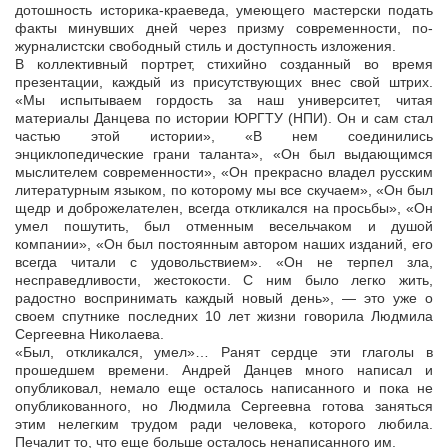
дотошность историка-краеведа, умеющего мастерски подать
факты минувших дней через призму современности, по-
журналистски свободный стиль и доступность изложения.
В коллективный портрет, стихийно созданный во время
презентации, каждый из присутствующих внес свой штрих.
«Мы испытываем гордость за наш университет, читая
материалы Данцева по истории ЮРГТУ (НПИ). Он и сам стал
частью этой истории», «В нем соединились
энциклопедические грани таланта», «Он был выдающимся
мыслителем современности», «Он прекрасно владел русским
литературным языком, по которому мы все скучаем», «Он был
щедр и доброжелателен, всегда откликался на просьбы», «Он
умел пошутить, был отменным весельчаком и душой
компании», «Он был постоянным автором наших изданий, его
всегда читали с удовольствием». «Он не терпел зла,
несправедливости, жестокости. С ним было легко жить,
радостно воспринимать каждый новый день», — это уже о
своем спутнике последних 10 лет жизни говорила Людмила
Сергеевна Николаева.
«Был, откликался, умел»… Ранят сердце эти глаголы в
прошедшем времени. Андрей Данцев много написал и
опубликовал, немало еще осталось написанного и пока не
опубликованного, но Людмила Сергеевна готова заняться
этим нелегким трудом ради человека, которого любила.
Печалит то, что еще больше осталось ненаписанного им.