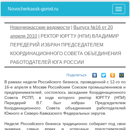
Novocherkassk-gorod.ru
Новочеркасские ведомости
|
Выпуск №16 от 20
апреля 2010
| РЕКТОР ЮРГТУ (НПИ) ВЛАДИМИР
ПЕРЕДЕРИЙ ИЗБРАН ПРЕДСЕДАТЕЛЕМ
КООРДИНАЦИОННОГО СОВЕТА ОБЪЕДИНЕНИЯ
РАБОТОДАТЕЛЕЙ ЮГА РОССИИ
Поделиться
В рамках недели Российского бизнеса, проведенной с 12-го по
16-е апреля в Москве Российским Союзом промышленников и
предпринимателей, состоялось заседание Координационного
Совета РСПП, в ходе которого ректор ЮРГТУ (НПИ)
Передерий В.Г. был избран Председателем
Координационного Совета объединения работодателей
Южного и Северо-Кавказского Федеральных округов.
Неделя Российского бизнеса традиционно собирает под свои
знамена самых ярких и успешных представителей