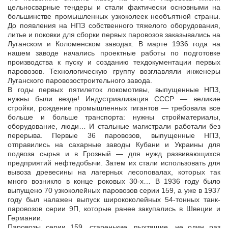
цельносварные тендеры и стали фактически основными на
большинстве промышленных узкоколеек необъятной страны.
До появления на НПЗ собственного тяжелого оборудования,
литье и поковки для сборки первых паровозов заказывались на
Луганском и Коломенском заводах. В марте 1936 года на
нашем заводе начались проектные работы по подготовке
производства к пуску и созданию техдокументации первых
паровозов. Технологическую группу возглавляли инженеры
Луганского паровозостроительного завода.
В годы первых пятилеток локомотивы, выпущенные НПЗ,
нужны были везде! Индустриализация СССР — великие
стройки, рождение промышленных гигантов — требовала все
больше и больше транспорта: нужны стройматериалы,
оборудование, люди… И стальные магистрали работали без
перерыва. Первые 36 паровозов, выпущенные НПЗ,
отправились на сахарные заводы Кубани и Украины для
подвоза сырья и в Грозный — для нужд развивающихся
предприятий нефтедобычи. Затем их стали использовать для
вывоза древесины на лагерных лесоповалах, которых так
много возникло в конце роковых 30-х… В 1936 году было
выпущено 70 узкоколейных паровозов серии 159, а уже в 1937
году был налажен выпуск ширококолейных 54-тонных танк-
паровозов серии 9П, которые ранее закупались в Швеции и
Германии.
Паровозы серии 159, старенькие, пыхтящие, не один раз