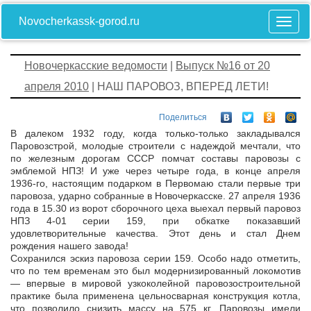
Novocherkassk-gorod.ru
Новочеркасские ведомости
|
Выпуск №16 от 20
апреля 2010
| НАШ ПАРОВОЗ, ВПЕРЕД ЛЕТИ!
Поделиться
В далеком 1932 году, когда только-только закладывался
Паровозстрой, молодые строители с надеждой мечтали, что
по железным дорогам СССР помчат составы паровозы с
эмблемой НПЗ! И уже через четыре года, в конце апреля
1936-го, настоящим подарком в Первомаю стали первые три
паровоза, ударно собранные в Новочеркасске. 27 апреля 1936
года в 15.30 из ворот сборочного цеха выехал первый паровоз
НПЗ 4-01 серии 159, при обкатке показавший
удовлетворительные качества. Этот день и стал Днем
рождения нашего завода!
Сохранился эскиз паровоза серии 159. Особо надо отметить,
что по тем временам это был модернизированный локомотив
— впервые в мировой узкоколейной паровозостроительной
практике была применена цельносварная конструкция котла,
что позволило снизить массу на 575 кг. Паровозы имели