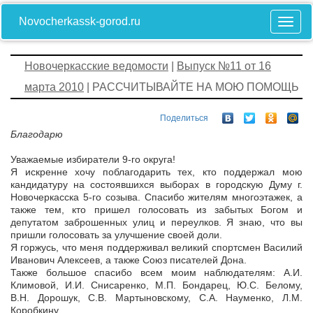
Novocherkassk-gorod.ru
Новочеркасские ведомости
|
Выпуск №11 от 16
марта 2010
| РАССЧИТЫВАЙТЕ НА МОЮ ПОМОЩЬ
Поделиться
Благодарю
Уважаемые избиратели 9-го округа!
Я искренне хочу поблагодарить тех, кто поддержал мою
кандидатуру на состоявшихся выборах в городскую Думу г.
Новочеркасска 5-го созыва. Спасибо жителям многоэтажек, а
также тем, кто пришел голосовать из забытых Богом и
депутатом заброшенных улиц и переулков. Я знаю, что вы
пришли голосовать за улучшение своей доли.
Я горжусь, что меня поддерживал великий спортсмен Василий
Иванович Алексеев, а также Союз писателей Дона.
Также большое спасибо всем моим наблюдателям: А.И.
Климовой, И.И. Снисаренко, М.П. Бондарец, Ю.С. Белому,
В.Н. Дорошук, С.В. Мартыновскому, С.А. Науменко, Л.М.
Коробкину.