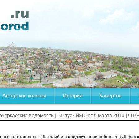
Авторские колонки
История
Камертон
очеркасские ведомости
|
Выпуск №10 от 9 марта 2010
| О 
цессе агитационных баталий и в предвкушении побед на выборах к