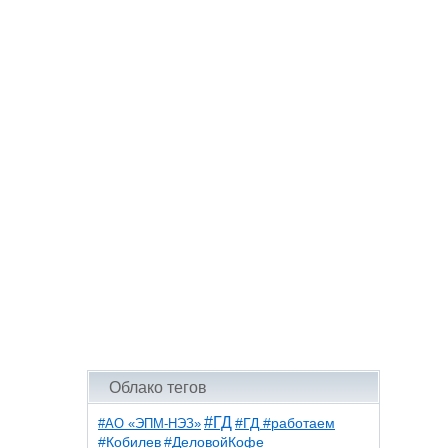
Облако тегов
#ГД
#АО «ЭПМ-НЭЗ»
#ГД #работаем
#ДеловойКофе
#Кобилев