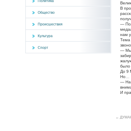
Политика
Вели
В про
Общество
расск
получ
— Пол
Происшествия
медал
нам у
Культура
Тема 
звоно
Спорт
— Мы 
забир
жалую
было
До 9 
Но… В
— Нам
внима
И пра
←
ДУМАЮ