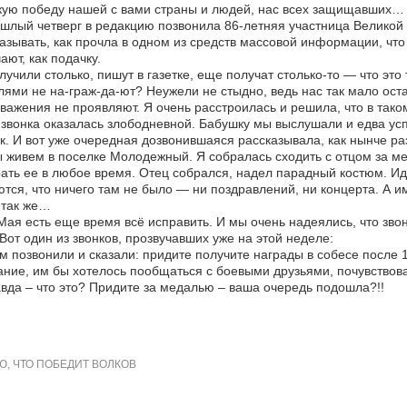
кую победу нашей с вами страны и людей, нас всех защищавших…
шлый четверг в редакцию позвонила 86-летняя участница Великой 
азывать, как прочла в одном из средств массовой информации, чт
ают, как подачку.
учили столько, пишут в газетке, еще получат столько-то — что эт
ями не на-граж-да-ют? Неужели не стыдно, ведь нас так мало оста
важения не проявляют. Я очень расстроилась и решила, что в тако
звонка оказалась злободневной. Бабушку мы выслушали и едва усп
к. И вот уже очередная дозвонившаяся рассказывала, как нынче р
живем в поселке Молодежный. Я собралась сходить с отцом за мед
ать ее в любое время. Отец собрался, надел парадный костюм. Ид
тся, что ничего там не было — ни поздравлений, ни концерта. А и
 так же…
Мая есть еще время всё исправить. И мы очень надеялись, что зво
от один из звонков, прозвучавших уже на этой неделе:
 позвонили и сказали: придите получите награды в собесе после 1
ние, им бы хотелось пообщаться с боевыми друзьями, почувствова
вда – что это? Придите за медалью – ваша очередь подошла?!!
, ЧТО ПОБЕДИТ ВОЛКОВ