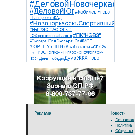
#ДеловойНовочеркасск
#ДеловойЮг
#Кобилев
#НЭВЗ
#НацПроектБКАД
#НовочеркасскъСпортивный
#НчГРЭС ПАО ОГК-2
#ПК"НЭВЗ"
#ОбщественнаяПалата
#Эксперт Юг
#Эксперт Юг #МСП
#ЮРГПУ (НПИ)
#работаем
«ОГК-2» -
Нч ГРЭС
«ОГК-2» – НчГРЭС
«ЭНЕРГОПРОМ-
Дума
ЖКХ
НЭВЗ
День Победы
НЭЗ»
ТНТ
НчГРЭС
Победа
Собор
ТПП
благоустройство
ветераны
выборы
дети
дороги
казаки
коррупция
космос
парк
общественная палата
пожар
роща
спорт
художники
театр
транспорт
Реклама
Новости
Экономика
Политика
Общество