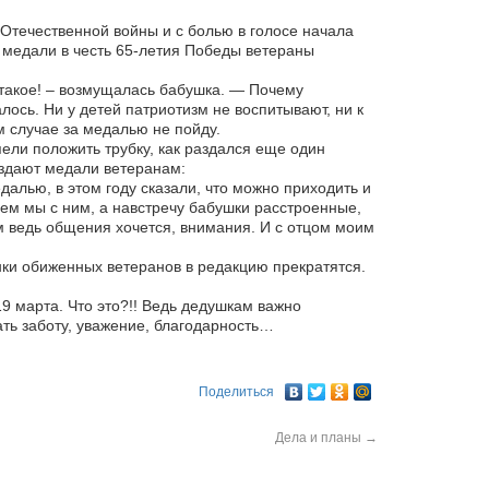
Отечественной войны и с болью в голосе начала
о медали в честь 65-летия Победы ветераны
о такое! – возмущалась бабушка. — Почему
лось. Ни у детей патриотизм не воспитывают, ни к
м случае за медалью не пойду.
ели положить трубку, как раздался еще один
аздают медали ветеранам:
алью, в этом году сказали, что можно приходить и
ем мы с ним, а навстречу бабушки расстроенные,
м ведь общения хочется, внимания. И с отцом моим
нки обиженных ветеранов в редакцию прекратятся.
9 марта. Что это?!! Ведь дедушкам важно
ть заботу, уважение, благодарность…
Поделиться
Дела и планы
→