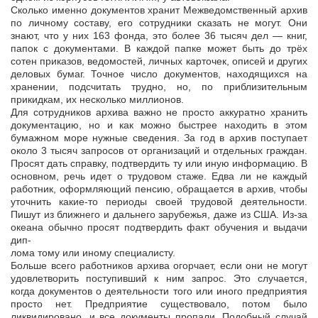
Сколько именно документов хранит Межведомственный архив
по личному составу, его сотрудники сказать не могут. Они
знают, что у них 163 фонда, это более 36 тысяч дел — книг,
папок с документами. В каждой папке может быть до трёх
сотен приказов, ведомостей, личных карточек, описей и других
деловых бумаг. Точное число документов, находящихся на
хранении, подсчитать трудно, но, по приблизительным
прикидкам, их несколько миллионов.
Для сотрудников архива важно не просто аккуратно хранить
документацию, но и как можно быстрее находить в этом
бумажном море нужные сведения. За год в архив поступает
около 3 тысяч запросов от организаций и отдельных граждан.
Просят дать справку, подтвердить ту или иную информацию. В
основном, речь идет о трудовом стаже. Едва ли не каждый
работник, оформляющий пенсию, обращается в архив, чтобы
уточнить какие-то периоды своей трудовой деятельности.
Пишут из ближнего и дальнего зарубежья, даже из США. Из-за
океана обычно просят подтвердить факт обучения и выдачи
дип-
лома тому или иному специалисту.
Больше всего работников архива огорчает, если они не могут
удовлетворить поступивший к ним запрос. Это случается,
когда документов о деятельности того или иного предприятия
просто нет. Предприятие существовало, потом было
ликвидировано, и все документы пропали. Подобный случай