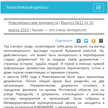
Novocherkassk-gorod.ru
Новочеркасские ведомости
|
Выпуск №11 от 16
марта 2010
| Архив — это очень интересно!
Поделиться
Так считают люди, посвятившие себя делу, которое, на взгляд
непосвященного, выглядит скучной бумажной работой. Ну,
действительно, что может быть интересного в перебирании
старых документов? Но за каждым таким документом —
страница истории, судьбы людей. И порой в поисках нужной
информации архивистам приходится пересмотреть сотни и
даже тысячи пожелтевших от времени страниц.
о августа 1992 года в Новочеркасске было одно хранилище
документов. Потом общий архив был разделён на две
организации. Управленческие документы остались в
городском филиале гос-архива Ростовской области (он на
улице Народной), а документы, относящиеся к личному
составу предприятий и организаций, были собраны в
Межведомственный муниципальный архив, он находится в
одном из корпусов ЮЖНИИПМ, у автовокзала.