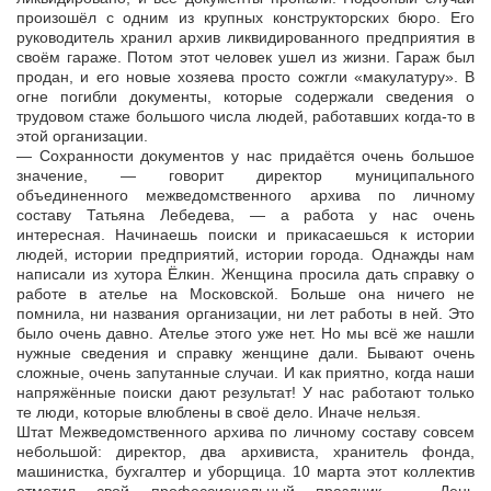
произошёл с одним из крупных конструкторских бюро. Его
руководитель хранил архив ликвидированного предприятия в
своём гараже. Потом этот человек ушел из жизни. Гараж был
продан, и его новые хозяева просто сожгли «макулатуру». В
огне погибли документы, которые содержали сведения о
трудовом стаже большого числа людей, работавших когда-то в
этой организации.
— Сохранности документов у нас придаётся очень большое
значение, — говорит директор муниципального
объединенного межведомственного архива по личному
составу Татьяна Лебедева, — а работа у нас очень
интересная. Начинаешь поиски и прикасаешься к истории
людей, истории предприятий, истории города. Однажды нам
написали из хутора Ёлкин. Женщина просила дать справку о
работе в ателье на Московской. Больше она ничего не
помнила, ни названия организации, ни лет работы в ней. Это
было очень давно. Ателье этого уже нет. Но мы всё же нашли
нужные сведения и справку женщине дали. Бывают очень
сложные, очень запутанные случаи. И как приятно, когда наши
напряжённые поиски дают результат! У нас работают только
те люди, которые влюблены в своё дело. Иначе нельзя.
Штат Межведомственного архива по личному составу совсем
небольшой: директор, два архивиста, хранитель фонда,
машинистка, бухгалтер и уборщица. 10 марта этот коллектив