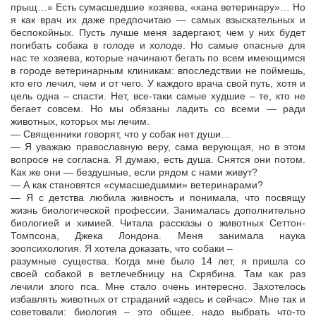
прыщ…» Есть сумасшедшие хозяева, «хана ветеринару»… Но
я как врач их даже предпочитаю — самых взыскательных и
беспокойных. Пусть лучше меня задергают, чем у них будет
погибать собака в голоде и холоде. Но самые опасные для
нас те хозяева, которые начинают бегать по всем имеющимся
в городе ветеринарным клиникам: впоследствии не поймешь,
кто его лечил, чем и от чего. У каждого врача свой путь, хотя и
цель одна – спасти. Нет, все-таки самые худшие – те, кто не
бегает совсем. Но мы обязаны ладить со всеми — ради
животных, которых мы лечим.
— Священники говорят, что у собак нет души…
— Я уважаю православную веру, сама верующая, но в этом
вопросе не согласна. Я думаю, есть душа. Снятся они потом.
Как же они — бездушные, если рядом с нами живут?
— А как становятся «сумасшедшими» ветеринарами?
— Я с детства любила живность и понимала, что посвящу
жизнь биологической профессии. Занималась дополнительно
биологией и химией. Читала рассказы о животных Сеттон-
Томпсона, Джека Лондона. Меня занимала наука
зоопсихология. Я хотела доказать, что собаки –
разумные существа. Когда мне было 14 лет, я пришла со
своей собакой в ветлечебницу на Скрябина. Там как раз
лечили злого пса. Мне стало очень интересно. Захотелось
избавлять животных от страданий «здесь и сейчас». Мне так и
советовали: биология – это общее, надо выбрать что-то