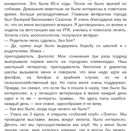
конкретное. Это были 80-е годы. Почти не было врачей по
собакам. Домашние животные не были интересны в советское
время, больше репродуктивные. Главным ветврачом города
был Валерий Васильевич Сазонов. Я очень благодарна ему за
то, что он меня воспринял всерьез. Я договорилась со всеми и
ходила на ветстанцию как на УПК, училась и помогала лечить.
Хотела стать зоопсихологом, получился ветврач.
— Родители легко сдались, без боя?
— Да, нужно еще было выдержать борьбу со школой и с
родителями. Мама –
преподаватель, филолог. Мои сочинения три раза подряд
выигрывали первое место на городских олимпиадах. Наш
школьный литератор, преподаватель биологии и директор
школы вызывали меня и говорили, что мне надо идти на
филфак, на биофак в крайнем случае, но не в
сельскохозяйственный вуз. Но папа меня очень поддержал.
Правда, он сказал, что если бы я пошла в науку, там было бы
интереснее, а у лечащего ветеринара в жизни каждый день
одно и то же – энтериты, травмы… Но здесь папа ошибся:
каждый день — все новое, однообразия я не вижу.
— Как все было, когда еще ничего не было?
— Учась на 3 курсе, я открыла «собачий клуб» «Элита». Мы
проводили выставки, жизнь вокруг кипела, было интересно.
Десять лет мы просуществовали как клуб. Но у меня были
другие цели: мне хотелось клинику, где я могла бы лечить.