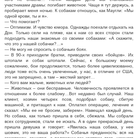
участниками драмы: погибает животное. Чаще я тут держусь, а
пробирает меня ночью. К собакам отношусь, как Маугли: «Мы
одной крови, ты и я».
— Что помогает?
— Оптимизм. И чувство юмора. Однажды поехали отдыхать на
Дон. Только сели на пляже, как к нам со всех сторон стали
подходить наши знакомые со своими собаками: «А скажите,
что это у нашей собачки?…»
— Не могу не спросить о собачьих боях.
— В 90-х приходили братки, приводили своих «бойцов». Их
штопали и собак штопали. Сейчас, к большому моему
сожалению, бои продолжаются, только более цивилизованно,
люди тоже есть очень увлеченные, у нас, в отличие от США,
это не запрещено, а там – жесткий запрет…
— Кого вам жальче, животных или людей?
— Животных – они бесправные. Человечность проявляется в
отношении к более слабому…Вот недавно был случай. Наш
клиент, хозяин четырех псов, подобрал собаку, сбитую
машиной, и притащил к нам. Оплатил операцию, лечение и
сказал: «Мы ее не бросим, заберем». Навещал каждый день.
Но собака, как только пришла в себя, сбежала. Мы собрали
всех сотрудников, стали ее искать. А в один прекрасный день
пришла девушка и говорит: «Явилась наша собака, у нее
шовчик, это не ваша работа?» Собачья преданность: вся на