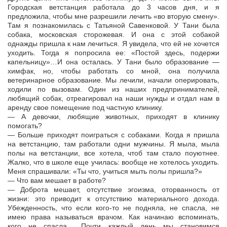
Городская ветстанция работала до 3 часов дня, и я
предложила, чтобы мне разрешили лечить «во вторую смену».
Там я познакомилась с Татьяной Савенковой. У Тани была
собака, московская сторожевая. И она с этой собакой
однажды пришла к нам лечиться. Я увидела, что ей не хочется
уходить. Тогда я попросила ее: «Постой здесь, подержи
капельницу»…И она осталась. У Тани было образование —
химфак, но, чтобы работать со мной, она получила
ветеринарное образование. Мы лечили, начали оперировать,
ходили по вызовам. Один из наших предпринимателей,
любящий собак, отреагировал на наши нужды и отдал нам в
аренду свое помещение под частную клинику.
— А девочки, любящие животных, приходят в клинику
помогать?
— Больше приходят поиграться с собаками. Когда я пришла
на ветстанцию, там работали одни мужчины. Я мыла, мыла
полы на ветстанции, все хотела, чтоб там стало поуютнее.
Жалко, что в школе еще училась: вообще не хотелось уходить.
Меня спрашивали: «Ты что, учиться мыть полы пришла?»
— Что вам мешает в работе?
— Доброта мешает, отсутствие эгоизма, оторванность от
жизни: это приводит к отсутствию материального дохода.
Убежденность, что если кого-то не подняла, не спасла, не
имею права называться врачом. Как начинаю вспоминать,
кого не спасла… Почти каждый день мы становимся