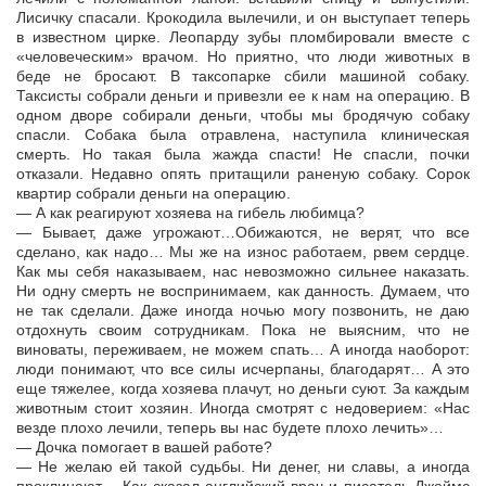
Лисичку спасали. Крокодила вылечили, и он выступает теперь
в известном цирке. Леопарду зубы пломбировали вместе с
«человеческим» врачом. Но приятно, что люди животных в
беде не бросают. В таксопарке сбили машиной собаку.
Таксисты собрали деньги и привезли ее к нам на операцию. В
одном дворе собирали деньги, чтобы мы бродячую собаку
спасли. Собака была отравлена, наступила клиническая
смерть. Но такая была жажда спасти! Не спасли, почки
отказали. Недавно опять притащили раненую собаку. Сорок
квартир собрали деньги на операцию.
— А как реагируют хозяева на гибель любимца?
— Бывает, даже угрожают…Обижаются, не верят, что все
сделано, как надо… Мы же на износ работаем, рвем сердце.
Как мы себя наказываем, нас невозможно сильнее наказать.
Ни одну смерть не воспринимаем, как данность. Думаем, что
не так сделали. Даже иногда ночью могу позвонить, не даю
отдохнуть своим сотрудникам. Пока не выясним, что не
виноваты, переживаем, не можем спать… А иногда наоборот:
люди понимают, что все силы исчерпаны, благодарят… А это
еще тяжелее, когда хозяева плачут, но деньги суют. За каждым
животным стоит хозяин. Иногда смотрят с недоверием: «Нас
везде плохо лечили, теперь вы нас будете плохо лечить»…
— Дочка помогает в вашей работе?
— Не желаю ей такой судьбы. Ни денег, ни славы, а иногда