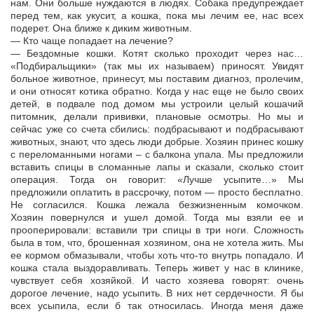
нам. Они больше нуждаются в людях. Собака предупреждает
перед тем, как укусит, а кошка, пока мы лечим ее, нас всех
подерет. Она ближе к диким животным.
— Кто чаще попадает на лечение?
— Бездомные кошки. Котят сколько проходит через нас…
«Подбиральщики» (так мы их называем) приносят. Увидят
больное животное, принесут, мы поставим диагноз, пролечим,
и они относят котика обратно. Когда у нас еще не было своих
детей, в подвале под домом мы устроили целый кошачий
питомник, делали прививки, плановые осмотры. Но мы и
сейчас уже со счета сбились: подбрасывают и подбрасывают
животных, знают, что здесь люди добрые. Хозяин принес кошку
с переломанными ногами – с балкона упала. Мы предложили
вставить спицы в сломанные лапы и сказали, сколько стоит
операция. Тогда он говорит: «Лучше усыпите…» Мы
предложили оплатить в рассрочку, потом — просто бесплатно.
Не согласился. Кошка лежала безжизненным комочком.
Хозяин повернулся и ушел домой. Тогда мы взяли ее и
прооперировали: вставили три спицы в три ноги. Сложность
была в том, что, брошенная хозяином, она не хотела жить. Мы
ее кормом обмазывали, чтобы хоть что-то внутрь попадало. И
кошка стала выздоравливать. Теперь живет у нас в клинике,
чувствует себя хозяйкой. И часто хозяева говорят: очень
дорогое лечение, надо усыпить. В них нет сердечности. Я бы
всех усыпила, если б так относилась. Иногда меня даже