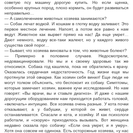
советую псу машину дорогую купить. Но если щенка,
особенно крупных пород, плохо кормить, он будет развиваться
неправильно…
— А самолечением животных хозяева занимаются?
— Собак лечат водкой. И кошкам в глотку водку заливают. Это
первое местное лечение. Напоят, а потом все равно к нам
ведут. Животное как вырвет прямо на нас! Да еще умрет…
Дают немного, водку все-таки жалеют, но у каждого живого
существа свой порог…
— Бывает, что хозяева виноваты в том, что животные болеют?
— Примерно в половине случаев. Недосмотрели,
недовакцинировали. Но мы и к своему здоровью так же
относимся. Собака год кашляла, пока не обратились к врачу.
Оказалась сердечная недостаточность. Год жизни еще мы
протянули этой овчарке. Как хозяин себя винил! Еще люди не
могут толком объяснить, что беспокоит их собаку. Симптомы,
которые замечает хозяин, важнее кучи исследований. Но нам
говорят: «Вы врачи, вы и ставьте диагноз». И даже с нашим
дорогущим оборудованием нам приходится работать головой,
«включать» интуицию. Все хозяева очень разные. У кота почки
отказывают, а у бабушки, у которой он живет, сердце
останавливается. Спасали и кота, и хозяйку. И как психологи
работали, и «скорую» приходилось вызывать. Вот женщина
недавно сказала про собачку: «Если она умрет, и я умру».
Хотя она совсем не одинока. Есть осторожные хозяева, «у нас