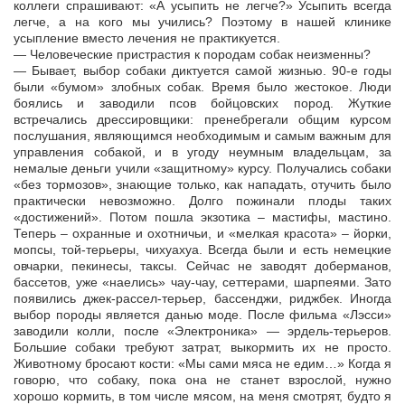
коллеги спрашивают: «А усыпить не легче?» Усыпить всегда
легче, а на кого мы учились? Поэтому в нашей клинике
усыпление вместо лечения не практикуется.
— Человеческие пристрастия к породам собак неизменны?
— Бывает, выбор собаки диктуется самой жизнью. 90-е годы
были «бумом» злобных собак. Время было жестокое. Люди
боялись и заводили псов бойцовских пород. Жуткие
встречались дрессировщики: пренебрегали общим курсом
послушания, являющимся необходимым и самым важным для
управления собакой, и в угоду неумным владельцам, за
немалые деньги учили «защитному» курсу. Получались собаки
«без тормозов», знающие только, как нападать, отучить было
практически невозможно. Долго пожинали плоды таких
«достижений». Потом пошла экзотика – мастифы, мастино.
Теперь – охранные и охотничьи, и «мелкая красота» – йорки,
мопсы, той-терьеры, чихуахуа. Всегда были и есть немецкие
овчарки, пекинесы, таксы. Сейчас не заводят доберманов,
бассетов, уже «наелись» чау-чау, сеттерами, шарпеями. Зато
появились джек-рассел-терьер, бассенджи, риджбек. Иногда
выбор породы является данью моде. После фильма «Лэсси»
заводили колли, после «Электроника» — эрдель-терьеров.
Большие собаки требуют затрат, выкормить их не просто.
Животному бросают кости: «Мы сами мяса не едим…» Когда я
говорю, что собаку, пока она не станет взрослой, нужно
хорошо кормить, в том числе мясом, на меня смотрят, будто я