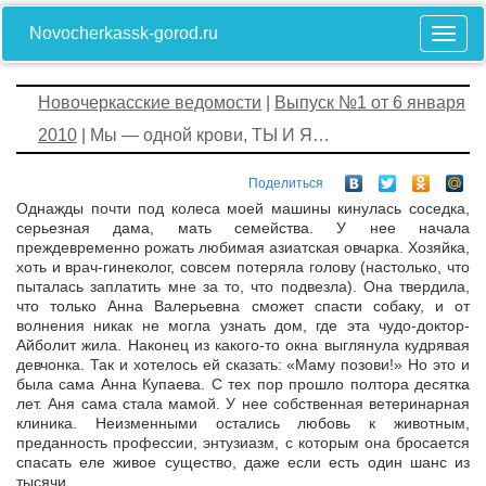
Novocherkassk-gorod.ru
Новочеркасские ведомости
|
Выпуск №1 от 6 января
2010
| Мы — одной крови, ТЫ И Я…
Поделиться
Однажды почти под колеса моей машины кинулась соседка,
серьезная дама, мать семейства. У нее начала
преждевременно рожать любимая азиатская овчарка. Хозяйка,
хоть и врач-гинеколог, совсем потеряла голову (настолько, что
пыталась заплатить мне за то, что подвезла). Она твердила,
что только Анна Валерьевна сможет спасти собаку, и от
волнения никак не могла узнать дом, где эта чудо-доктор-
Айболит жила. Наконец из какого-то окна выглянула кудрявая
девчонка. Так и хотелось ей сказать: «Маму позови!» Но это и
была сама Анна Купаева. С тех пор прошло полтора десятка
лет. Аня сама стала мамой. У нее собственная ветеринарная
клиника. Неизменными остались любовь к животным,
преданность профессии, энтузиазм, с которым она бросается
спасать еле живое существо, даже если есть один шанс из
тысячи.