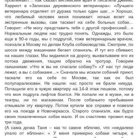
проклинают… Как сказал английский врач и писатель Джеймс
Хэрриот в «Записках деревенского ветеринара»: «Лучшего
ветеринара отделяет от дурака только один шаг…» Хорошо,
что любимый человек меня понимает: ночью возит на
экстренные вызовы, сам таскает на себе больных собак…
Говорит: «Не могу представить тебя с другой профессией…»
Нормальным людям нас трудно понять. Однажды, это было
еще в 90-е годы, мы с подругой, тоже ветеринарным врачом,
поехали в Москву по делам Клуба собаководства. Смотрим, по
шоссе между машинами бегает спаниэль. И тут его сбивают,
на наших глазах. Мы кидаемся на дорогу, выхватываем его из
потока движения, тащим обратно на тротуар. Говорим
гаишникам: «Что ж вы не спасали собаку?» «У нас тут люди
лежат, а вы с собаками…» Сначала мы искали собачий приют,
таскали его на себе по Москве, так как он был
полупарализован. Не нашли: нас просто не брали никуда.
Потащили его в чужую квартиру на 14-й этаж пешком, потому
что моя подруга лифтов боится. Не попали ни в музеи, ни в
театры, ни по магазинам. После собачьего пребывания
отмывали эту квартиру. Потом купили все справки и повезли
его на поезде в Новочеркасск. Старого спаниэля, как будто
своих покалеченных собак мало. И он счастливо прожил еще
три года.
(А сама дочка Таня – как то самое яблочко, что «недалеко
упало от яблони»: « У меня примерно собаки четыре, о