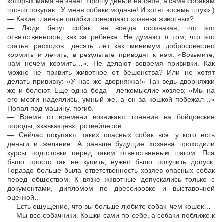
которых мама не знает. Прошу деньги на себя, а сама собакам
что-то покупаю. У меня собаки модные! И котят восемь штук».)
— Какие главные ошибки совершают хозяева животных?
— Люди берут собак, не всегда осознавая, что это
ответственность, как за ребенка. Не думают о том, что это
статья расходов: десять лет как минимум добросовестно
кормить и лечить, в результате приводят к нам: «Возьмите,
нам нечем кормить…». Не делают вовремя прививки. Как
можно не привить животное от бешенства? Или не хотят
делать прививку: «У нас же дворняжка!» Так ведь дворняжки
же и болеют. Еще одна беда – легкомыслие хозяев: «Мы на
его мозги надеялись, умный же, а он за кошкой побежал…»
Попал под машину, погиб.
— Время от времени возникают гонения на бойцовские
породы, «кавказцев», ротвейлеров…
— Сейчас покупают таких опасных собак все, у кого есть
деньги и желание. А раньше будущие хозяева проходили
курсы подготовки перед таким ответственным шагом. Пса
было просто так не купить, нужно было получить допуск.
Гораздо больше была ответственность хозяев опасных собак
перед обществом. К вязке животные допускались только с
документами, дипломом по дрессировке и выставочной
оценкой…
— Есть ощущение, что вы больше любите собак, чем кошек…
— Мы все собачники. Кошки сами по себе, а собаки поближе к