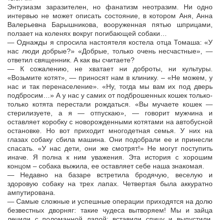
Энтузиазм заразителен, но фанатизм неотразим. Ни одно
интервью не может описать состояние, в котором Аня, Анна
Валерьевна Барышникова, вооруженная пятью шприцами,
ползает на коленях вокруг погибающей собаки…
— Однажды я спросила настоятеля костела отца Томаша: «У
нас люди добрые?» «Добрые, только очень несчастные», —
ответил священник. А как вы считаете?
— К сожалению, не хватает ни доброты, ни культуры.
«Возьмите котят», — приносят нам в клинику. – «Не можем, у
нас и так перенаселение». «Ну, тогда мы вам их под дверь
подбросим…» А у нас у самих от подброшенных кошек только-
только котята перестали рождаться. «Вы мучаете кошек —
стерилизуете, а я — отпускаю», — говорит мужчина и
оставляет коробку с новорожденными котятами на автобусной
остановке. Но вот приходит многодетная семья. У них на
глазах собаку сбила машина. Они подобрали ее и принесли
спасать. «У нас дети, они же смотрят!» Не могут поступить
иначе. Я полна к ним уважения. Эта история с хорошим
концом – собака выжила, ее оставляет себе наша знакомая.
— Недавно на базаре встретила бродячую, веселую и
здоровую собаку на трех лапах. Четвертая была аккуратно
ампутирована.
— Самые сложные и успешные операции приходятся на долю
безвестных дворняг: такие чудеса вытворяем! Мы и зайца
лечили с поломанной лапой: вставили спицу и выпустили.