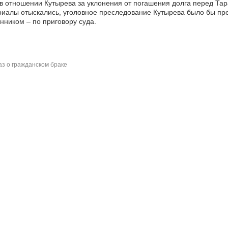
в отношении Кутырева за уклонения от погашения долга перед Тар
иалы отыскались, уголовное преследование Кутырева было бы пре
ником – по приговору суда.
з о гражданском браке