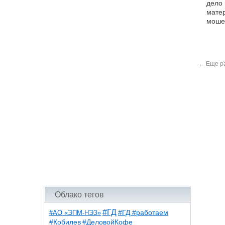
дело 
матер
мошен
←
Еще ра
Облако тегов
#ГД
#АО «ЭПМ-НЭЗ»
#ГД #работаем
#ДеловойКофе
#Кобилев