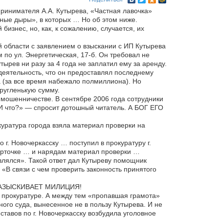
ринимателя А.А. Кутырева, «Частная лавочка»
ные дыры», в которых … Но об этом ниже.
бизнес, но, как, к сожалению, случается, их
 области с заявлением о взыскании с ИП Кутырева
о ул. Энергетическая, 17-б. Он требовал не
тырев ни разу за 4 года не заплатил ему за аренду.
деятельность, что он предоставлял последнему
а (за все время набежало полмиллиона). Но
кругленькую сумму.
 мошенничестве. В сентябре 2006 года сотрудники
«И что?» — спросит дотошный читатель. А БОГ ЕГО
куратура города взяла материал проверки на
 г. Новочеркасску … поступил в прокуратуру г.
карточке … и нарядам материал проверки …
авлялся». Такой ответ дал Кутыреву помощник
«В связи с чем проверить законность принятого
Х РАЗЫСКИВАЕТ МИЛИЦИЯ!
й прокуратуре. А между тем «пропавшая грамота»
го суда, вынесенное не в пользу Кутырева. И не
ставов по г. Новочеркасску возбудила уголовное