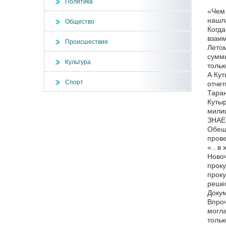
Политика
«Чем 
нашла
Общество
Когда
взаим
Происшествия
Летом
суммы
Культура
тольк
А Кут
Спорт
отчет
Таран
Кутыр
милиц
ЗНАЕТ
Обеща
прове
«.. в
Новоч
проку
проку
реше
Доку
Впроч
могла
тольк