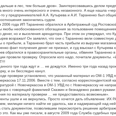
дальше в лес, тем больше дров». Заинтересовавшись делом предп
 много очень интересного и очень незаконного. А еще нашла «чер
-то у предпринимателей А.А. Кутырева и А.И. Тараненко был общий 
оотношения закончились судом.
 2006 года ИП Тараненко обратился в Арбитражный суд Ростовской
 якобы необоснованного обогащения за пользование помещением п
о денег, но и выселения арендатора. При этом он утверждал, что Ку
ырев возражал! Он заявлял, что они с Тараненко вели совместную 
ы о прибыли, а Тараненко брал часть прибыли из выручки магазин
енко факт получения денег не признал, и суд взыскал с Кутырева 
ев обратился в правоохранительные органы, обвиняя Тараненко в
ии провели проверку. Опросили кого надо, почитали документы. 
!!!
нного три года ждут и … не дождутся. Именно три года назад про
рку, и он бесследно канул.
 ходе проверки установлено, что указанный материал из ОМ-1 УВД по
еркасска 17.11.2006. Вместе с тем, согласно корреспондентской 
ратурой г. Новочеркасска в ОМ-1 УВД по г. Новочеркасску не напр
рора с говорящей фамилией Сказкин и безнадежно развел руками: 
ния по материалу проверки … не предоставилось возможным».
менты ушли и не вернулись. Просто хочется дать объявление: И
ем, милиции ничего найти не удалось, как и надзирающей над не
 стать документом, позволившим пересмотреть решение арбитражно
о это. Как мы уже писали, в августе 2009 года Служба судебных при