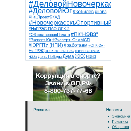
#ДеловойНовочеркасск
#ДеловойЮг
#Кобилев
#НЭВЗ
#НацПроектБКАД
#НовочеркасскъСпортивный
#НчГРЭС ПАО ОГК-2
#ПК"НЭВЗ"
#ОбщественнаяПалата
#Эксперт Юг
#Эксперт Юг #МСП
#ЮРГПУ (НПИ)
#работаем
«ОГК-2» -
Нч ГРЭС
«ОГК-2» – НчГРЭС
«ЭНЕРГОПРОМ-
Дума
ЖКХ
НЭВЗ
День Победы
НЭЗ»
ТНТ
НчГРЭС
Победа
Собор
ТПП
благоустройство
ветераны
выборы
дети
дороги
казаки
коррупция
космос
парк
общественная палата
пожар
роща
спорт
художники
театр
транспорт
Реклама
Новости
Экономика
Политика
Общество