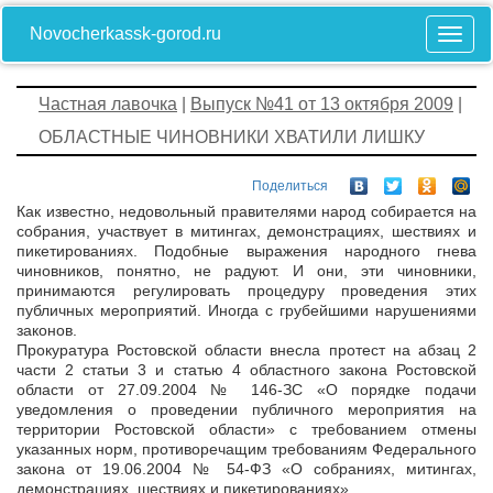
Novocherkassk-gorod.ru
Частная лавочка
|
Выпуск №41 от 13 октября 2009
|
ОБЛАСТНЫЕ ЧИНОВНИКИ ХВАТИЛИ ЛИШКУ
Поделиться
Как известно, недовольный правителями народ собирается на
собрания, участвует в митингах, демонстрациях, шествиях и
пикетированиях. Подобные выражения народного гнева
чиновников, понятно, не радуют. И они, эти чиновники,
принимаются регулировать процедуру проведения этих
публичных мероприятий. Иногда с грубейшими нарушениями
законов.
Прокуратура Ростовской области внесла протест на абзац 2
части 2 статьи 3 и статью 4 областного закона Ростовской
области от 27.09.2004 № 146-ЗС «О порядке подачи
уведомления о проведении публичного мероприятия на
территории Ростовской области» с требованием отмены
указанных норм, противоречащим требованиям Федерального
закона от 19.06.2004 № 54-ФЗ «О собраниях, митингах,
демонстрациях, шествиях и пикетированиях».