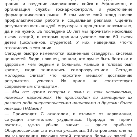
границ, и введение американских войск в Афганистан, и
организация службы госнаркоконтроля, и ужесточение
фармацевтического рынка. В том числе свой вклад внесли
профилактическая работа и социальная реклама. Оценить
результативность каждой структуры в процентах невозможно,
да и не нужно. За последние 10 лет мы прочитали несколько
тысяч лекций, в которых приняли участие около 60 тысяч
детей (школьников, студентов). У них, наверняка, что-то
отложилось в сознании.
Сегодня быстро изменяются жизненные стандарты, система
ценностей. Люди, наконец, поняли, что лучше быть богатым и
здоровым, чем бедным и больным. Раньше в головах был
кризис, люди занимались саморазрушением. Сегодня
молодежь считает, что наркотики мешают достижению
результатов, успехов. Их прием не соответствует
современным стандартам.
— Мы все время говорим с вами о, так называемых,
тяжелых наркотиках. Не происходит ли замещение их
разного рода энергетическими напитками и другими более
легкими ПАВами?
— Происходит. С алкоголем, в отличие от наркомании,
ситуация значительно ухудшилась. Природа не терпит
пустоты, где-то убыло, значит — где-то прибыло.
Общероссийская статистика ужасающа: 18 литров алкоголя на
душу населения, включая детей, стариков, больных людей. И