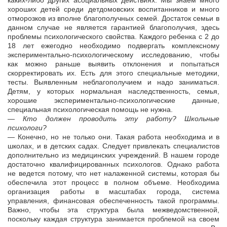
каких-либо других асоциальных действиях. Мы знаем много
хороших детей среди детдомовских воспитанников и много
отморозков из вполне благополучных семей. Достаток семьи в
данном случае не является гарантией благополучия, здесь
проблемы психологического свойства. Каждого ребенка с 2 до
18 лет ежегодно необходимо подвергать комплексному
экспериментально-психологическому исследованию, чтобы
как можно раньше выявить отклонения и попытаться
скорректировать их. Есть для этого специальные методики,
тесты. Выявленным неблагополучием и надо заниматься.
Детям, у которых нормальная наследственность, семья,
хорошие экспериментально-психологические данные,
специальная психологическая помощь не нужна.
— Кто должен проводить эту работу? Школьные
психологи?
— Конечно, но не только они. Такая работа необходима и в
школах, и в детских садах. Следует привлекать специалистов
дополнительно из медицинских учреждений. В нашем городе
достаточно квалифицированных психологов. Однако работа
не ведется потому, что нет налаженной системы, которая бы
обеспечила этот процесс в полном объеме. Необходима
организация работы в масштабах города, система
управления, финансовая обеспеченность такой программы.
Важно, чтобы эта структура была межведомственной,
поскольку каждая структура занимается проблемой на своем