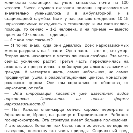
количество состоящих на учете снизилось почти на 100
человек. Число случаев оказания помощи наркозависимым
значительно уменьшилось и в амбулаторной, и в
стационарной службах. Если у нас раньше ежедневно 10-15
наркозависимых находились в стационаре и им оказывалась
помощь, то сейчас – 1-2 человека, и на приеме — вместо
прежних 40 человек — единицы.
— А с чем это связано?
— Я точно знаю, куда они девались. Всех наркозависимых
можно разделить на 4 части. Одна часть – это те, кто умер.
Вторая часть находится в местах лишения свободы. Эта часть
сейчас усиленно растет. Третья часть переключилась на
алкоголь и превратилась в действующих алкогользависимых
граждан. А четвертая часть, самая небольшая, но самая
продвинутая, ушла в реабилитационные центры, монастыри,
различные церкви. Они там спрятались от общества, от
наркотиков, от себя.
— Эта информация касается уже известных видов
наркотиков. Появляются ли новые формы
наркозависимости?
— Нет. Каналы опия-сырца сейчас хорошо перекрыты в
Афганистане, Иране, на границе с Таджикистаном. Работает
госнаркоконтроль. Эта структура имеет большие полномочия.
И это хорошо. Конопля, как была, так и остается, ее ведь не
выведешь, поскольку это часть природы. Социальный вред