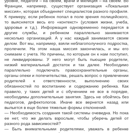
уровне, педагоги – на своем, врачи и милиция – на своем. Во
Франции, например, существует организация «Локальная
миссия», которая объединяет специалистов разного профиля.
К примеру, если ребенок попал в поле зрения полицейского,
то выясняется весь его «контекст» (условия жизни, учеба,
здоровье и т.д.). Информация одновременно передается в
другие службы, и ребенком параллельно занимаются
несколько организаций. А у нас каждый занимается своим
делом. Вот мы, например, взяли неблагополучного подростка,
пролечили. На этом наша миссия закончилась, и мы его
снимаем с учета. Но причины, по которым он к нам поступил,
не ликвидированы. У него могут быть пьющие родители,
низкий материальный достаток и так далее. Необходимо
параллельно подключать правоохранительные органы,
органы опеки и попечительства, решать вопрос о привлечении
родителей к ответственности, выполнению своих
обязанностей по воспитанию и содержанию ребенка. Как
правило, у таких детей и с обучением не все в порядке,
необходимы дополнительные занятия. Здесь не обойтись без
педагогов, дефектологов. Иначе все вернется назад или
выльется в еще более тяжелые формы отклонений.
— Необходимость создания такой системы очевидна. Но пока
ее нет, что же делать взрослым, чтобы уберечь детей от
разного рода зависимостей?
— Быть внимательными родителями, уважать в ребенке