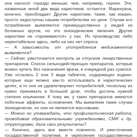
она наносит гораздо меньше, чем, например, героин. Эти,
названные мной два вида наркотиков, остаются. Марихуана,
конечно, преобладает. Другие наркотики, такие, как кокаин,
просто недоступны нашим потребителям по цене. Случаи его
потребления выявляются преимущественно у людей из
богемных кругов, но это эпизодические явления. Другие
наркотики не «приживаются» у нас. Их производство либо
нерентабельно здесь, либо на них нет спроса.
— А зависимость от употребления медикаментов
выявляется?
— Сейчас ужесточается контроль за отпуском лекарственных
препаратов. Список сильнодействующих препаратов, которые
можно купить без назначения врача, в очередной раз сузился.
Уже остались 2 или 3 вида таблеток, содержащих кодеин,
которые еще можно как-то использовать в наркотических
целях, и то они не удовлетворяют потребителей, поскольку их
нужно принимать в большой дозе, чтобы достичь нужной
степени опьянения. К тому же, у таких препаратов имеются
побочные эффекты, осложнения. Мы выявляем такие случаи
эпизодически, но они не являются массовыми.
— Можно ли утверждать, что профилактическая работа,
проводимая образовательными учреждениями, СМИ и др.
структурами, дала свои результаты?
— Конечно, здесь все вместе повлияло. И ужесточение
государственной политики, и укрепление государственных