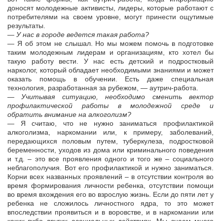
доносят молодежные активисты, лидеры, которые работают с
потребителями на своем уровне, могут принести ощутимые
результаты.
— У нас в городе ведется такая работа?
— Я об этом не слышал. Но мы можем помочь в подготовке
таким молодежным лидерам и организациям, кто хотел бы
такую работу вести. У нас есть детский и подростковый
нарколог, который обладает необходимыми знаниями и может
оказать помощь в обучении. Есть даже специальная
технология, разработанная за рубежом, — аутрич-работа.
— Учитывая ситуацию, необходимо сменить вектор
профилактической работы в молодежной среде и
обратить внимание на алкоголизм?
— Я считаю, что не нужно заниматься профилактикой
алкоголизма, наркомании или, к примеру, заболеваний,
передающихся половым путем, туберкулеза, подростковой
беременности, уходов из дома или криминального поведения
и т.д. – это все проявления одного и того же – социального
неблагополучия. Вот его профилактикой и нужно заниматься.
Корни всех названных проявлений – в отсутствии контроля во
время формирования личности ребенка, отсутствии помощи
во время вхождения его во взрослую жизнь. Если до пяти лет у
ребенка не сложилось личностного ядра, то это может
впоследствии проявиться и в воровстве, и в наркомании или