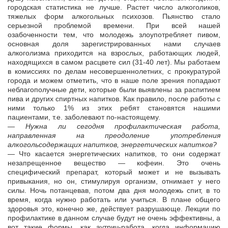
городская статистика не лучше. Растет число алкоголиков,
тяжелых форм алкогольных психозов. Пьянство стало
серьезной проблемой времени. При всей нашей
озабоченности тем, что молодежь злоупотребляет пивом,
основная доля зарегистрированных нами случаев
алкоголизма приходится на взрослых, работающих людей,
находящихся в самом расцвете сил (31-40 лет). Мы работаем
в комиссиях по делам несовершеннолетних, с прокуратурой
города и можем отметить, что в наше поле зрения попадают
неблагополучные дети, которые были выявлены за распитием
пива и других спиртных напитков. Как правило, после работы с
ними только 1% из этих ребят становятся нашими
пациентами, т.е. заболевают по-настоящему.
— Нужна ли сегодня профилактическая работа,
направленная на преодоление употребления
алкогольсодержащих напитков, энергетических напитков?
— Что касается энергетических напитков, то они содержат
незапрещенное вещество — кофеин. Это очень
специфический препарат, который может и не вызывать
привыкания, но он, стимулируя организм, отнимает у него
силы. Ночь потанцевав, потом два дня молодежь спит, в то
время, когда нужно работать или учиться. В плане общего
здоровья это, конечно же, действует разрушающе. Лекции по
профилактике в данном случае будут не очень эффективны, а
вот такие формы, как аутрич-работа, когда информацию