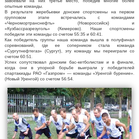
завоевали на них третье место, победив многие более
опытные команды.
В результате жеребьевки донские спортсмены на первом
групповом этапе встречались с командами
«Черномортранснефть» (Новороссийск) и
«Кузбассразрезуголь» (Кемерово). Наши спортсмены
победили эти команды со счетом 55:35 и 60:41.
Как победитель группы наша команда вышла в полуфинал
соревнований, где ее соперником стала команда
«Сургутнефтегаз» (Сургут), эту команду мы переиграли со
счетом 60:51.
Успех сопутствовал донским бас-кетболистам и в финале,
когда они в упорной борьбе выиграли у победителей
спартакиады РАО «Газпром» — команды «Уренгой бурение».
(Новый Уренгой) со счетом 56:54.