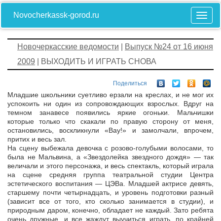
Novocherkassk-gorod.ru
Новочеркасские ведомости
|
Выпуск №24 от 16 июня
2009
| ВЫХОДИТЬ И ИГРАТЬ СНОВА
Поделиться
Младшие школьники суетливо ерзали на креслах, и не мог их
успокоить ни один из сопровождающих взрослых. Вдруг на
темном занавесе появились яркие огоньки. Мальчишки
которые только что скакали по правую сторону от меня,
остановились, воскликнули «Вау!» и замолчали, впрочем,
притих и весь зал.
На сцену выбежала девочка с розово-голубыми волосами, то
была не Мальвина, а «Звездолейка звездного дождя» — так
величали и этого персонажа, и весь спектакль, который играла
на сцене средняя группа театральной студии Центра
эстетического воспитания — ЦЭВа. Младшей актрисе девять,
старшему почти четырнадцать, и уровень подготовки разный
(зависит все от того, кто сколько занимается в студии), и
природным даром, конечно, обладает не каждый. Зато ребята
очень дружные, и все жаждут выучиться играть, по крайней