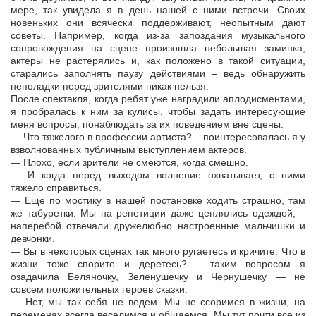
мере, так увидела я в день нашей с ними встречи. Своих
новеньких они всячески поддерживают, неопытным дают
советы. Например, когда из-за запоздания музыкального
сопровождения на сцене произошла небольшая заминка,
актеры не растерялись и, как положено в такой ситуации,
старались заполнять паузу действиями – ведь обнаружить
неполадки перед зрителями никак нельзя.
После спектакля, когда ребят уже наградили аплодисментами,
я пробралась к ним за кулисы, чтобы задать интересующие
меня вопросы, понаблюдать за их поведением вне сцены.
— Что тяжелого в профессии артиста? – поинтересовалась я у
взволнованных публичным выступлением актеров.
— Плохо, если зрители не смеются, когда смешно.
— И когда перед выходом волнение охватывает, с ними
тяжело справиться.
— Еще по мостику в нашей постановке ходить страшно, там
же табуретки. Мы на репетиции даже цеплялись одеждой, –
наперебой отвечали дружелюбно настроенные мальчишки и
девчонки.
— Вы в некоторых сценах так много ругаетесь и кричите. Что в
жизни тоже спорите и деретесь? – таким вопросом я
озадачила Беляночку, Зеленушечку и Чернушечку — не
совсем положительных героев сказки.
— Нет, мы так себя не ведем. Мы не ссоримся в жизни, на
переменах всегда веселимся и общаемся. Мы тут почти все из