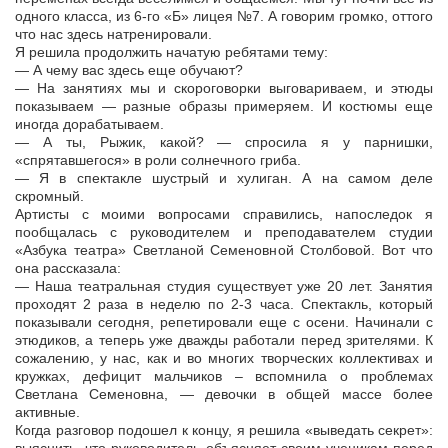
одного класса, из 6-го «Б» лицея №7. А говорим громко, оттого
что нас здесь натренировали.
Я решила продолжить начатую ребятами тему:
— А чему вас здесь еще обучают?
— На занятиях мы и скороговорки выговариваем, и этюды
показываем — разные образы примеряем. И костюмы еще
иногда дорабатываем.
— А ты, Рыжик, какой? — спросила я у парнишки,
«спрятавшегося» в роли солнечного гриба.
— Я в спектакле шустрый и хулиган. А на самом деле
скромный.
Артисты с моими вопросами справились, напоследок я
пообщалась с руководителем и преподавателем студии
«Азбука театра» Светланой Семеновной Столбовой. Вот что
она рассказала:
— Наша театральная студия существует уже 20 лет. Занятия
проходят 2 раза в неделю по 2-3 часа. Спектакль, который
показывали сегодня, репетировали еще с осени. Начинали с
этюдиков, а теперь уже дважды работали перед зрителями. К
сожалению, у нас, как и во многих творческих коллективах и
кружках, дефицит мальчиков – вспомнила о проблемах
Светлана Семеновна, — девочки в общей массе более
активные.
Когда разговор подошел к концу, я решила «выведать секрет»: