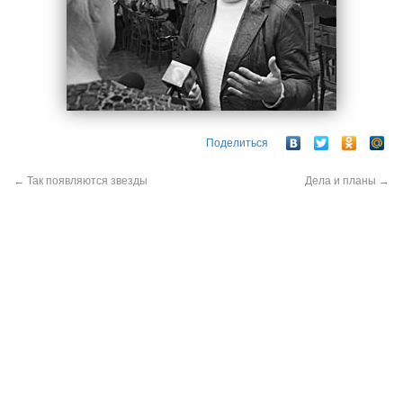
Поделиться
←
Так появляются звезды
Дела и планы
→