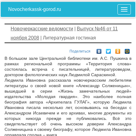
Novocherkassk-gorod.ru
Новочеркасские ведомости
|
Выпуск №46 от 11
ноября 2008
| Литературная гостиная
Поделиться
В большом зале Центральной библиотеки им. А.С. Пушкина в
рамках региональной программы «Территория слова»
состоялась встреча с писательницей, литературоведом,
доктором филологических наук Людмилой Сараскиной.
Людмила Ивановна рассказала новочеркасским любителям
литературы о своей новой книге «Александр Солженицын»,
вышедшей в серии «Жизнь замечательных людей»
издательства «Молодая гвардия». Это наиболее полная
биография автора «Архипелага ГУЛАГ», которую Людмила
Ивановна писала несколько лет, основываясь на беседах с
Александром Исаевичем и его архивах, многие документы из
которых никогда прежде не публиковались. Всё это
свидетельствует об очень высоком доверии Александра
Солженицына к своему биографу, которое Людмила Ивановна
оправдала сполна – книга