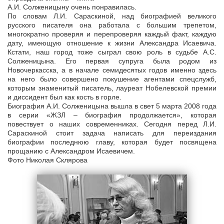
А.И. Солженицыну очень понравилась.
По словам Л.И. Сараскиной, над биографией великого
русского писателя она работала с большим трепетом,
многократно проверяя и перепроверяя каждый факт, каждую
дату, имеющую отношение к жизни Александра Исаевича.
Кстати, наш город тоже сыграл свою роль в судьбе А.С.
Солженицына. Его первая супруга была родом из
Новочеркасска, а в начале семидесятых годов именно здесь
на него было совершено покушение агентами спецслужб,
которым знаменитый писатель, лауреат Нобелевской премии
и диссидент был как кость в горле.
Биография А.И. Солженицына вышла в свет 5 марта 2008 года
в серии «ЖЗЛ – биография продолжается», которая
повествует о наших современниках. Сегодня перед Л.И.
Сараскиной стоит задача написать для переиздания
биографии последнюю главу, которая будет посвящена
прощанию с Александром Исаевичем.
Фото Николая Склярова