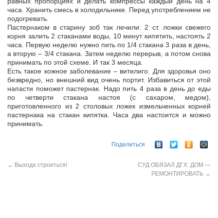
равных пропорциях и делать компрессы каждый день на 4
часа. Хранить смесь в холодильнике. Перед употреблением не
подогревать.
Пастернаком в старину зоб так лечили: 2 ст. ложки свежего
корня залить 2 стаканами воды, 10 минут кипятить, настоять 2
часа. Первую неделю нужно пить по 1/4 стакана 3 раза в день,
а вторую – 3/4 стакана. Затем неделю перерыв, а потом снова
принимать по этой схеме. И так 3 месяца.
Есть такое кожное заболевание – витилиго. Для здоровья оно
безвредно, но внешний вид очень портит. Избавиться от этой
напасти поможет пастернак. Надо пить 4 раза в день до еды
по четверти стакана настоя (с сахаром, медом),
приготовленного из 2 столовых ложек измельченных корней
пастернака на стакан кипятка. Часа два настоится и можно
принимать.
Поделиться
←
Выходи строиться!
СУД ОБЯЗАЛ ДГХ: ДОМ —
РЕМОНТИРОВАТЬ
→