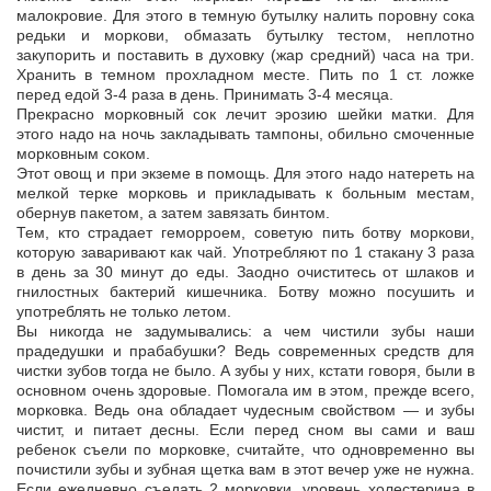
малокровие. Для этого в темную бутылку налить поровну сока
редьки и моркови, обмазать бутылку тестом, неплотно
закупорить и поставить в духовку (жар средний) часа на три.
Хранить в темном прохладном месте. Пить по 1 ст. ложке
перед едой 3-4 раза в день. Принимать 3-4 месяца.
Прекрасно морковный сок лечит эрозию шейки матки. Для
этого надо на ночь закладывать тампоны, обильно смоченные
морковным соком.
Этот овощ и при экземе в помощь. Для этого надо натереть на
мелкой терке морковь и прикладывать к больным местам,
обернув пакетом, а затем завязать бинтом.
Тем, кто страдает геморроем, советую пить ботву моркови,
которую заваривают как чай. Употребляют по 1 стакану 3 раза
в день за 30 минут до еды. Заодно очиститесь от шлаков и
гнилостных бактерий кишечника. Ботву можно посушить и
употреблять не только летом.
Вы никогда не задумывались: а чем чистили зубы наши
прадедушки и прабабушки? Ведь современных средств для
чистки зубов тогда не было. А зубы у них, кстати говоря, были в
основном очень здоровые. Помогала им в этом, прежде всего,
морковка. Ведь она обладает чудесным свойством — и зубы
чистит, и питает десны. Если перед сном вы сами и ваш
ребенок съели по морковке, считайте, что одновременно вы
почистили зубы и зубная щетка вам в этот вечер уже не нужна.
Если ежедневно съедать 2 морковки, уровень холестерина в