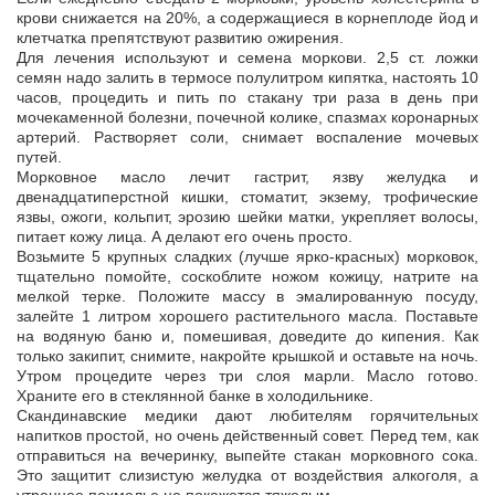
крови снижается на 20%, а содержащиеся в корнеплоде йод и
клетчатка препятствуют развитию ожирения.
Для лечения используют и семена моркови. 2,5 ст. ложки
семян надо залить в термосе полулитром кипятка, настоять 10
часов, процедить и пить по стакану три раза в день при
мочекаменной болезни, почечной колике, спазмах коронарных
артерий. Растворяет соли, снимает воспаление мочевых
путей.
Морковное масло лечит гастрит, язву желудка и
двенадцатиперстной кишки, стоматит, экзему, трофические
язвы, ожоги, кольпит, эрозию шейки матки, укрепляет волосы,
питает кожу лица. А делают его очень просто.
Возьмите 5 крупных сладких (лучше ярко-красных) морковок,
тщательно помойте, соскоблите ножом кожицу, натрите на
мелкой терке. Положите массу в эмалированную посуду,
залейте 1 литром хорошего растительного масла. Поставьте
на водяную баню и, помешивая, доведите до кипения. Как
только закипит, снимите, накройте крышкой и оставьте на ночь.
Утром процедите через три слоя марли. Масло готово.
Храните его в стеклянной банке в холодильнике.
Скандинавские медики дают любителям горячительных
напитков простой, но очень действенный совет. Перед тем, как
отправиться на вечеринку, выпейте стакан морковного сока.
Это защитит слизистую желудка от воздействия алкоголя, а