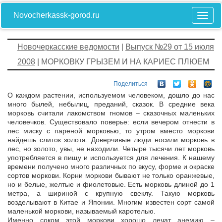
Novocherkassk-gorod.ru
Новочеркасские ведомости
|
Выпуск №29 от 15 июля
2008
| МОРКОВКУ ГРЫЗЕМ И НА КАРИЕС ПЛЮЕМ
Поделиться
О каждом растении, используемом человеком, дошло до нас
много былей, небылиц, преданий, сказок. В средние века
морковь считали лакомством гномов – сказочных маленьких
человечков. Существовало поверье: если вечером отнести в
лес миску с пареной морковью, то утром вместо моркови
найдешь слиток золота. Доверчивые люди носили морковь в
лес, но золото, увы, не находили. Четыре тысячи лет морковь
употребляется в пищу и используется для лечения. К нашему
времени получено много различных по вкусу, форме и окраске
сортов моркови. Корни моркови бывают не только оранжевые,
но и белые, желтые и фиолетовые. Есть морковь длиной до 1
метра, а шириной с крупную свеклу. Такую морковь
возделывают в Китае и Японии. Многим известен сорт самой
маленькой моркови, называемый каротелью.
Именно соком этой моркови хорошо лечат анемию –