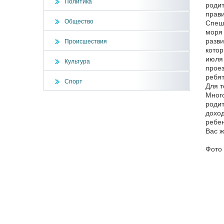
Политика
родит
прави
Общество
Спеши
моря 
разви
Происшествия
котор
июля 
Культура
проез
ребят
Спорт
Для т
Много
родит
доход
ребен
Вас ж
Фото