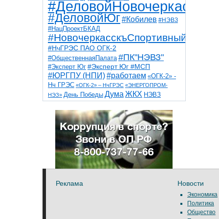
#ДеловойНовочеркасск
#ДеловойЮг
#Кобилев
#НЭВЗ
#НацПроектБКАД
#НовочеркасскъСпортивный
#НчГРЭС ПАО ОГК-2
#ПК"НЭВЗ"
#ОбщественнаяПалата
#Эксперт Юг
#Эксперт Юг #МСП
#ЮРГПУ (НПИ)
#работаем
«ОГК-2» -
Нч ГРЭС
«ОГК-2» – НчГРЭС
«ЭНЕРГОПРОМ-
Дума
ЖКХ
НЭВЗ
День Победы
НЭЗ»
ТНТ
НчГРЭС
Победа
Собор
ТПП
благоустройство
ветераны
выборы
дети
дороги
казаки
коррупция
космос
парк
общественная палата
пожар
роща
спорт
художники
театр
транспорт
Реклама
Новости
Экономика
Политика
Общество