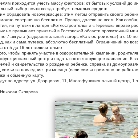
елям приходится учесть массу факторов: от бытовых условий до 
льный выбор почти всегда требует немалых средств…
м обрадовать новочеркасцев: этим летом отправить своего ребенк
можно совершенно бесплатно. Правда, далеко не всем. Как сообщ
тия, на путевки в лагеря «Котлостроитель» и «Теремок» вправе ра
ых не превышает принятый в Ростовской области прожиточный мини
по 7 августа (оздоровительный лагерь «Котлостроитель») и с 10 по
д, как и сама путевка, абсолютно бесплатный. Ограничений по возр
а от 5 до 16 лет включительно.
ого, чтобы принять участие в оздоровительной кампании, родител
функциональный центр и подать соответствующее заявление. К з
елей и свидетельства о рождении ребенка, справка из домоуправ
 семьи за последние три месяца (если семья временно не работает
ка и обменную карту.
дут по адресу: ул. Дворцовая, 11, Многофункциональный центр, 1 эт
 Николая Склярова