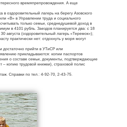
интересного времяпрепровождения. А еще
а в оздоровительный лагерь на берегу Азовского
или «В» в Управлении труда и социального
ссчитывать только семьи, среднедушевой доход в
мум в 4101 рубль. Заездов планируется два: с 18
 30 августа (оздоровительный лагерь «Теремок»);
асту практически нет: отдохнуть у моря могут
ям достаточно прийти в УТиСР или
аявлению прикладываются: копии паспортов
ления о составе семьи, документы, подтверждающие
 – копию трудовой книжки), страховой полис
аж. Справки по тел.: 4-92-70, 2-43-75.