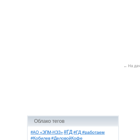
←
На да
Облако тегов
#ГД
#АО «ЭПМ-НЭЗ»
#ГД #работаем
#ДеловойКофе
#Кобилев