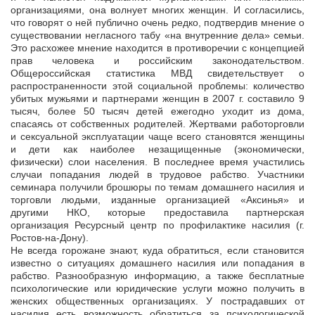
организациями, она волнует многих женщин. И согласились,
что говорят о ней публично очень редко, подтвердив мнение о
существовании негласного табу «на внутренние дела» семьи.
Это расхожее мнение находится в противоречии с концепцией
прав человека и российским законодательством.
Общероссийская статистика МВД свидетельствует о
распространенности этой социальной проблемы: количество
убитых мужьями и партнерами женщин в 2007 г. составило 9
тысяч, более 50 тысяч детей ежегодно уходит из дома,
спасаясь от собственных родителей. Жертвами работорговли
и сексуальной эксплуатации чаще всего становятся женщины
и дети как наиболее незащищенные (экономически,
физически) слои населения. В последнее время участились
случаи попадания людей в трудовое рабство. Участники
семинара получили брошюры по темам домашнего насилия и
торговли людьми, изданные организацией «Аксинья» и
другими НКО, которые предоставила партнерская
организация Ресурсный центр по профилактике насилия (г.
Ростов-на-Дону).
Не всегда горожане знают, куда обратиться, если становится
известно о ситуациях домашнего насилия или попадания в
рабство. Разнообразную информацию, а также бесплатные
психологические или юридические услуги можно получить в
женских общественных организациях. У пострадавших от
насилия есть возможность обратиться за психологической