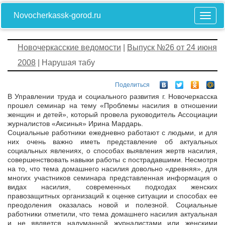
Novocherkassk-gorod.ru
Новочеркасские ведомости
|
Выпуск №26 от 24 июня
2008
| Нарушая табу
Поделиться
В Управлении труда и социального развития г. Новочеркасска
прошел семинар на тему «Проблемы насилия в отношении
женщин и детей», который провела руководитель Ассоциации
журналистов «Аксинья» Ирина Мардарь.
Социальные работники ежедневно работают с людьми, и для
них очень важно иметь представление об актуальных
социальных явлениях, о способах выявления жертв насилия,
совершенствовать навыки работы с пострадавшими. Несмотря
на то, что тема домашнего насилия довольно «древняя», для
многих участников семинара представленная информация о
видах насилия, современных подходах женских
правозащитных организаций к оценке ситуации и способах ее
преодоления оказалась новой и полезной. Социальные
работники отметили, что тема домашнего насилия актуальная
и не является надуманной журналистами или женскими