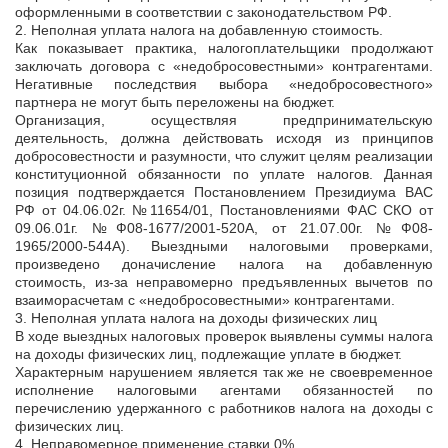
оформленными в соответствии с законодательством РФ.
2. Неполная уплата налога на добавленную стоимость.
Как показывает практика, налогоплательщики продолжают
заключать договора с «недобросовестными» контрагентами.
Негативные последствия выбора «недобросовестного»
партнера не могут быть переложены на бюджет.
Организация, осуществляя предпринимательскую
деятельность, должна действовать исходя из принципов
добросовестности и разумности, что служит целям реализации
конституционной обязанности по уплате налогов. Данная
позиция подтверждается Постановлением Президиума ВАС
РФ от 04.06.02г. №11654/01, Постановлениями ФАС СКО от
09.06.01г. №Ф08-1677/2001-520А, от 21.07.00г. №Ф08-
1965/2000-544А). Выездными налоговыми проверками,
произведено доначисление налога на добавленную
стоимость, из-за неправомерно предъявленных вычетов по
взаиморасчетам с «недобросовестными» контрагентами.
3. Неполная уплата налога на доходы физических лиц
В ходе выездных налоговых проверок выявлены суммы налога
на доходы физических лиц, подлежащие уплате в бюджет.
Характерным нарушением является так же не своевременное
исполнение налоговыми агентами обязанностей по
перечислению удержанного с работников налога на доходы с
физических лиц.
4. Неправомерное применение ставки 0%.