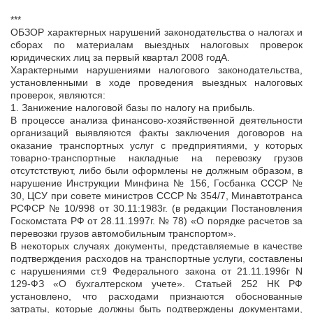
***
ОБЗОР характерных нарушений законодательства о налогах и
сборах по материалам выездных налоговых проверок
юридических лиц за первый квартал 2008 годА.
Характерными нарушениями налогового законодательства,
установленными в ходе проведения выездных налоговых
проверок, являются:
1. Занижение налоговой базы по налогу на прибыль.
В процессе анализа финансово-хозяйственной деятельности
организаций выявляются факты заключения договоров на
оказание транспортных услуг с предприятиями, у которых
товарно-транспортные накладные на перевозку грузов
отсутстствуют, либо были оформлены не должным образом, в
нарушение Инструкции Минфина № 156, Госбанка СССР №
30, ЦСУ при совете министров СССР № 354/7, Минавтотранса
РСФСР № 10/998 от 30.11:1983г. (в редакции Постановления
Госкомстата РФ от 28.11.1997г. № 78) «О порядке расчетов за
перевозки грузов автомобильным транспортом».
В некоторых случаях документы, представляемые в качестве
подтверждения расходов на транспортные услуги, составлены
с нарушениями ст.9 Федерального закона от 21.11.1996г N
129-ФЗ «О бухгалтерском учете». Статьей 252 НК РФ
установлено, что расходами признаются обоснованные
затраты, которые должны быть подтверждены документами,