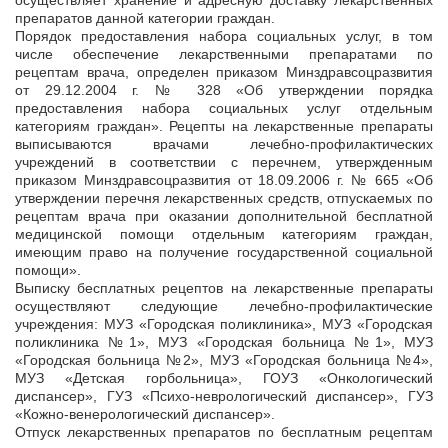
осуществляет хранение и адресную доставку лекарственных
препаратов данной категории граждан.
Порядок предоставления набора социальных услуг, в том
числе обеспечение лекарственными препаратами по
рецептам врача, определен приказом Минздравсоцразвития
от 29.12.2004 г. № 328 «Об утверждении порядка
предоставления набора социальных услуг отдельным
категориям граждан». Рецепты на лекарственные препараты
выписываются врачами лечебно-профилактических
учреждений в соответствии с перечнем, утвержденным
приказом Минздравсоцразвития от 18.09.2006 г. № 665 «Об
утверждении перечня лекарственных средств, отпускаемых по
рецептам врача при оказании дополнительной бесплатной
медицинской помощи отдельным категориям граждан,
имеющим право на получение государственной социальной
помощи».
Выписку бесплатных рецептов на лекарственные препараты
осуществляют следующие лечебно-профилактические
учреждения: МУЗ «Городская поликлиника», МУЗ «Городская
поликлиника №1», МУЗ «Городская больница №1», МУЗ
«Городская больница №2», МУЗ «Городская больница №4»,
МУЗ «Детская горбольница», ГОУЗ «Онкологический
диспансер», ГУЗ «Психо-неврологический диспансер», ГУЗ
«Кожно-венерологический диспансер».
Отпуск лекарственных препаратов по бесплатным рецептам