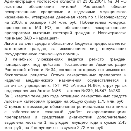
Администрации Ростовской области от 23.01.2004г. № 34 «О
льготном обеспечении жителей Ростовской области
лекарственными средствами и изделиями медицинского
назначения», утверждена денежная квота по г. Новочеркасску
на 2008г. в размере 7,04 млн. руб. Победителем конкурса,
проведенного МЗ РО, по обеспечению лекарственными
препаратами льготных категорий граждан г. Новочеркасска
признано ЗАО «Фармацевт».
Льгота за счет средств областного бюджета предоставляется
категориям граждан, за исключением лиц, получающих
государственную социальную помощь.
В лечебных учреждениях ведется регистр граждан,
попадающих под действие Постановления Администрации
Ростовской области №34, согласно которому выписываются
бесплатные рецепты. Отпуск лекарственных препаратов и
изделий медицинского назначения осуществляется в
аптечных учреждениях: ГУП РО «Аптека №86», структурных
подразделениях Аптеки №86 — аптека №239, №347, №280.
За 1 квартал текущего года отпущено лекарственных средств
льготным категориям граждан на общую сумму 1,75 млн. руб.
С целью оптимизации обеспечения региональных льготников
с заболеванием сахарный диабет сахароснижающими
препаратами и средствами диагностики дополнительно
выделена квота на 1 полугодие текущего года в сумме 2,43
млн. руб., на 2 полугодие т.г. в сумме 2,72 млн. руб.