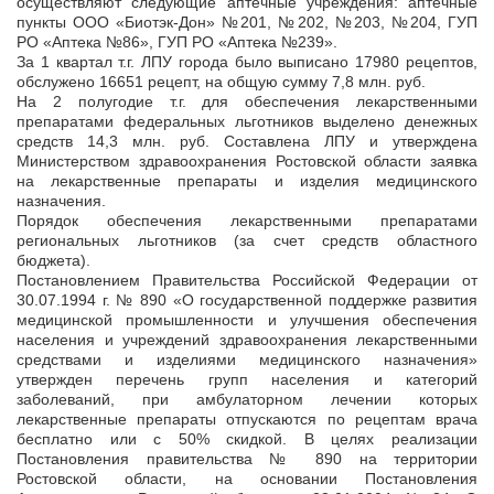
осуществляют следующие аптечные учреждения: аптечные
пункты ООО «Биотэк-Дон» №201, №202, №203, №204, ГУП
РО «Аптека №86», ГУП РО «Аптека №239».
За 1 квартал т.г. ЛПУ города было выписано 17980 рецептов,
обслужено 16651 рецепт, на общую сумму 7,8 млн. руб.
На 2 полугодие т.г. для обеспечения лекарственными
препаратами федеральных льготников выделено денежных
средств 14,3 млн. руб. Составлена ЛПУ и утверждена
Министерством здравоохранения Ростовской области заявка
на лекарственные препараты и изделия медицинского
назначения.
Порядок обеспечения лекарственными препаратами
региональных льготников (за счет средств областного
бюджета).
Постановлением Правительства Российской Федерации от
30.07.1994 г. № 890 «О государственной поддержке развития
медицинской промышленности и улучшения обеспечения
населения и учреждений здравоохранения лекарственными
средствами и изделиями медицинского назначения»
утвержден перечень групп населения и категорий
заболеваний, при амбулаторном лечении которых
лекарственные препараты отпускаются по рецептам врача
бесплатно или с 50% скидкой. В целях реализации
Постановления правительства № 890 на территории
Ростовской области, на основании Постановления