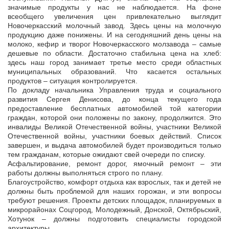
значимые продукты у нас не наблюдается. На фоне
всеобщего увеличения цен привлекательно выглядит
Новочеркасский молочный завод. Здесь цены на молочную
продукцию даже понижены. И на сегодняшний день цены на
молоко, кефир и творог Новочеркасского молзавода – самые
дешевые по области. Достаточно стабильна цена на хлеб:
здесь наш город занимает третье место среди областных
муниципальных образований. Что касается остальных
продуктов – ситуация контролируется.
По докладу начальника Управления труда и социального
развития Сергея Денисова, до конца текущего года
предоставление бесплатных автомобилей той категории
граждан, которой они положены по закону, продолжится. Это
инвалиды Великой Отечественной войны, участники Великой
Отечественной войны, участники боевых действий. Список
завершен, и выдача автомобилей будет производиться только
тем гражданам, которые ожидают свей очереди по списку.
Асфальтирование, ремонт дорог, ямочный ремонт – эти
работы должны выполняться строго по плану.
Благоустройство, комфорт отдыха как взрослых, так и детей не
должны быть проблемой для наших горожан, и эти вопросы
требуют решения. Проекты детских площадок, планируемых в
микрорайонах Соцгород, Молодежный, Донской, Октябрьский,
Хотунок – должны подготовить специалисты городской
архитектуры.