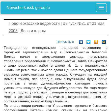
Novocherkassk-gorod.ru
Новочеркасские ведомости
|
Выпуск №21 от 21 мая
2008
| Дела и планы
Поделиться
Традиционное еженедельное планерное совещание в
городской администрации мэр г. Новочеркасска Анатолий
Волков начал с заслушивания доклада начальника
Управления образования г. Новочеркасска Павла Панкратова
о ходе ремонтных работ в школе № 1, о планируемых
школьных ремонтах и начале сдачи Единого государственного
экзамена выпускниками школ города. Ситуация на текущий
момент такова, что сегодняшним выпускникам будет легче
поступать в вузы. Демографическая ситуация помогла
уменьшить конкурс для будущих абитуриентов. Но года через
четыре подрастут малыши, стоящие в очереди для получения
мест в детский садик, увеличится загруженность школ, и,
соответственно, выпуски будут больше.
По информации начальника Управления торговли и бытового
обслуживания Натальи Думчус, скачка цен на социально