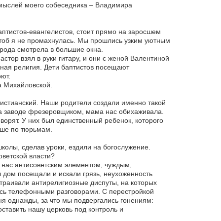
 мыслей моего собеседника – Владимира
птистов-евангелистов, стоит прямо на заросшем
тоб я не промахнулась. Мы прошлись узким уютным
ирода смотрела в большие окна.
астор взял в руки гитару, и они с женой Валентиной
ьная религия. Дети баптистов посещают
ют.
а Михайловской.
христианский. Наши родители создали именно такой
на заводе фрезеровщиком, мама нас обихаживала.
ворят. У них был единственный ребенок, которого
ьше по тюрьмам.
школы, сделав уроки, ездили на богослужение.
оветской власти?
а нас антисоветским элементом, чуждым,
 дом посещали и искали грязь, неухоженность
устраивали антирелигиозные диспуты, на которых
ись телефонными разговорами. С перестройкой
ня однажды, за что мы подвергались гонениям:
оставить нашу церковь под контроль и