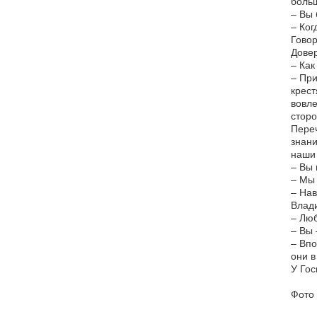
больш
– Вы 
– Ког
Говор
Довер
– Как
– При
крест
вовле
сторо
Переч
знани
наши 
– Вы 
– Мы 
– Нав
Влад
– Люб
– Вы 
– Впо
они в
У Гос
Фото