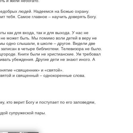
ть и жили небогато.
т недобрых людей. Надеемся на Божью охрану.
ит тебя. Самое главное – научить доверять Богу.
ы как для входа, так и для выхода. У нас не
, не может быть. Мы помимо воли детей в веру не
мы одно слышали, в школе – другое. Видели две
записан в четыре библиотеки. Телевизора не было.
оцгороде. Книги были не христианские. Ум требовал
вать убеждения. Другие дети не знают иного. А
онятие «священник» и «святой».
Святой и священный – однокоренные слова.
му, кто верит Богу и поступает по его заповедям,
ждой супружеской пары.