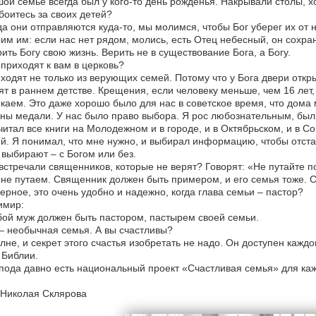
ой семье всегда был у кого-то день рожденья. Накрывали столы, хо
боитесь за своих детей?
да они отправляются куда-то, мы молимся, чтобы Бог уберег их о
им им: если нас нет рядом, молись, есть Отец небесный, он сохран
ить Богу свою жизнь. Верить не в существование Бога, а Богу.
 приходят к вам в церковь?
ходят не только из верующих семей. Потому что у Бога двери открыт
ят в раннем детстве. Крещения, если человеку меньше, чем 16 лет
каем. Это даже хорошо было для нас в советское время, что дома 
ны медали. У нас было право выбора. Я рос любознательным, был 
итал все книги на Молодежном и в городе, и в Октябрьском, и в С
й. Я понимал, что мне нужно, и выбирал информацию, чтобы отстаи
выбирают – с Богом или без.
встречали священников, которые не верят? Говорят: «Не путайте п
не путаем. Священник должен быть примером, и его семья тоже. 
ерное, это очень удобно и надежно, когда глава семьи – пастор?
имир:
ой муж должен быть пастором, пастырем своей семьи.
– необычная семья. А вы счастливы?
лне, и секрет этого счастья изобретать не надо. Он доступен каждо
 Библии.
пода давно есть национальный проект «Счастливая семья» для ка
 Николая Склярова