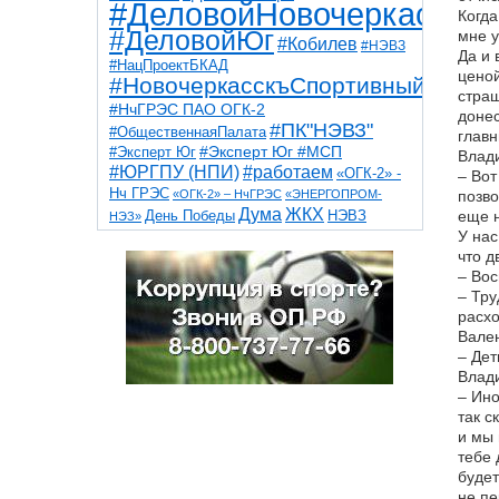
#ДеловойНовочеркасск
Когда
#ДеловойЮг
мне у
#Кобилев
#НЭВЗ
Да и 
#НацПроектБКАД
ценой
#НовочеркасскъСпортивный
страш
#НчГРЭС ПАО ОГК-2
донес
#ПК"НЭВЗ"
#ОбщественнаяПалата
главн
#Эксперт Юг
#Эксперт Юг #МСП
Влад
#ЮРГПУ (НПИ)
#работаем
«ОГК-2» -
– Вот
Нч ГРЭС
«ОГК-2» – НчГРЭС
«ЭНЕРГОПРОМ-
позво
Дума
ЖКХ
НЭВЗ
еще н
День Победы
НЭЗ»
ТНТ
НчГРЭС
У нас
Победа
Собор
ТПП
что д
благоустройство
ветераны
выборы
дети
– Вос
дороги
казаки
коррупция
космос
– Тру
парк
общественная палата
пожар
роща
расхо
спорт
художники
театр
транспорт
Вален
– Дет
Влад
– Ино
так с
и мы 
тебе 
будет
не пе