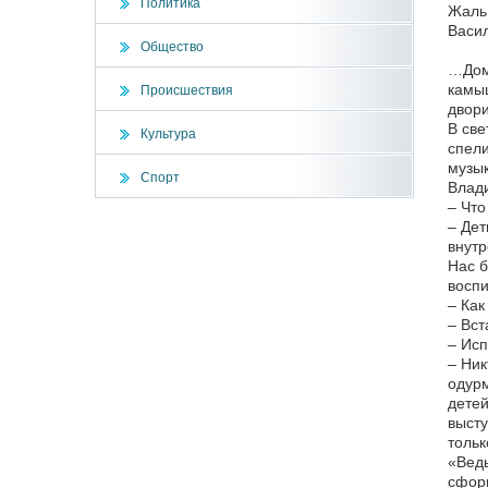
Политика
Жаль 
Васил
Общество
…Доми
камыш
Происшествия
двори
В све
Культура
спели
музык
Спорт
Влади
– Что
– Дет
внутр
Нас б
воспи
– Как
– Вст
– Исп
– Ник
одурм
детей
высту
тольк
«Ведь
сформ