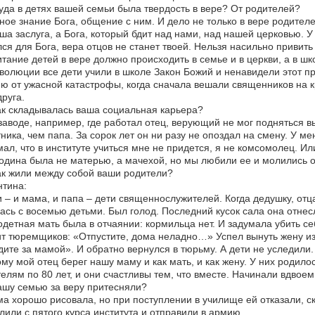
уда в детях вашей семьи была твердость в вере? От родителей?
ное знание Бога, общение с ним. И дело не только в вере родителе
ша заслуга, а Бога, который бдит над нами, над нашей церковью. У 
ся для Бога, вера отцов не станет твоей. Нельзя насильно привить 
тание детей в вере должно происходить в семье и в церкви, а в ш
волюции все дети учили в школе Закон Божий и ненавидели этот пр
ю от ужасной катастрофы, когда сначала вешали священников на к
друга.
ак складывалась ваша социальная карьера?
заводе, например, где работал отец, верующий не мог подняться 
ника, чем папа. За сорок лет он ни разу не опоздал на смену. У ме
ал, что в институте учиться мне не придется, я не комсомолец. Ил
одина была не матерью, а мачехой, но мы любили ее и молились о
ак жили между собой ваши родители?
тина:
 – и мама, и папа – дети священнослужителей. Когда дедушку, отца
ась с восемью детьми. Был голод. Последний кусок сала она отнесл
детная мать была в отчаянии: кормильца нет. И задумала убить себ
т тюремщиков: «Отпустите, дома неладно…» Успел вынуть жену из 
ите за мамой». И обратно вернулся в тюрьму. А дети не уследили. 
му мой отец берег нашу маму и как мать, и как жену. У них родилос
елям по 80 лет, и они счастливы тем, что вместе. Начинали вдвоем
ашу семью за веру притесняли?
а хорошо рисовала, но при поступлении в училище ей отказали, с
лили с пятого курса института и отправили в армию.