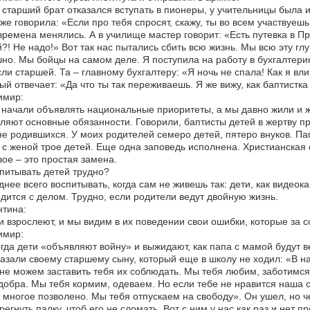
 старший брат отказался вступать в пионеры, у учительницы была и
же говорила: «Если про тебя спросят, скажу, ты во всем участвуеш
времена менялись. А в училище мастер говорит: «Есть путевка в П
?! Не надо!» Вот так нас пытались сбить всю жизнь. Мы всю эту глу
но. Мы бойцы на самом деле. Я поступила на работу в бухгалтерию 
ли старшей. Та – главному бухгалтеру: «Я ночь не спала! Как я вли
ый отвечает: «Да что ты так переживаешь. Я же вижу, как баптистка
имир:
 начали объявлять национальные приоритеты, а мы давно жили и ж
ляют основные обязанности. Говорили, баптисты детей в жертву при
е родившихся. У моих родителей семеро детей, пятеро внуков. Пап
 с женой трое детей. Еще одна заповедь исполнена. Христианская с
вое – это простая замена.
питывать детей трудно?
днее всего воспитывать, когда сам не живешь так: дети, как видеок
дится с делом. Трудно, если родители ведут двойную жизнь.
тина:
и взрослеют, и мы видим в их поведении свои ошибки, которые за 
имир:
гда дети «объявляют войну» и выжидают, как папа с мамой будут в
казали своему старшему сыну, который еще в школу не ходил: «В н
не можем заставить тебя их соблюдать. Мы тебя любим, заботимся
добра. Мы тебя кормим, одеваем. Но если тебе не нравится наша с
 многое позволено. Мы тебя отпускаем на свободу». Он ушел, но ч
регнуть палку, чтоб его не сломать. Вот с ним у нас как раз и нет