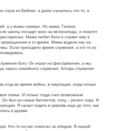
 строк из Библии, а днем случилось что-то, и
тей, а у мамы семеро. Но мама, Галина
сле школы посадит всех на велосипеды, и покатят
престарелых. Мама любит Бога и служит ему в
я, запрещенная в то время. Мама водила нас на
лмы. Если приходило время служения, а кто-то из
оповедовать.
служения Богу. Он играл на фисгармонии, а мы
шь такого семейного служения. Алтарь служения
за отца во время войны, в оккупации, когда ночью
свои семьи. И только тогда счел возможным
. Он был из семьи баптистов, отец – регент хора. И
ющие. Я начал ходить в церковь еще до того, как
лись в церкви.
ре. Кто-то из нас помогал за обедом. В нашей