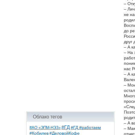
– Отк
– Лич
не на
родил
Воспи
до ре
Росси
друг 
– А к
– На 
работ
поним
нас Р
– А к
Вален
– Мои
остал
Много
проси
«След
Поэто
Облако тегов
родит
– А в
#ГД
#АО «ЭПМ-НЭЗ»
#ГД #работаем
– Мам
#ДеловойКофе
#Кобилев
отчис