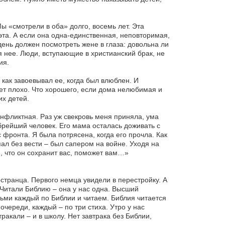
Мы «смотрели в оба» долго, восемь лет. Эта
эта. А если она одна-единственная, неповторимая,
день должен посмотреть жене в глаза: довольна ли
я нее. Люди, вступающие в христианский брак, не
ия.
 как завоевывал ее, когда был влюблен. И
ет плохо. Что хорошего, если дома нелюбимая и
их детей.
конфликтная. Раз уж свекровь меня приняла, ума
брейший человек. Его мама осталась доживать с
 фронта. Я была потрясена, когда его прочла. Как
пал без вести – был сапером на войне. Уходя на
ю, что он сохранит вас, поможет вам…»
странца. Первого немца увидели в перестройку. А
 Читали Библию – она у нас одна. Высший
тьми каждый по Библии и читаем. Библия читается
очереди, каждый – по три стиха. Утро у нас
ракали – и в школу. Нет завтрака без Библии,