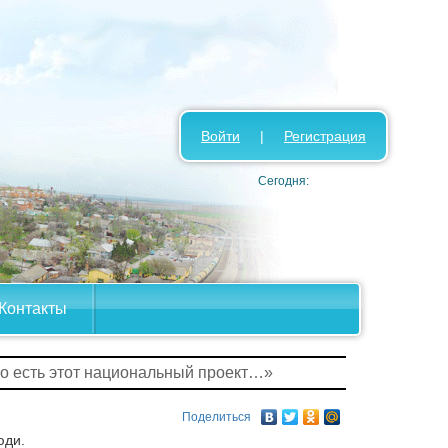
Войти
|
Регистрация
Сегодня:
Контакты
но есть этот национальный проект…»
Поделиться
юди.