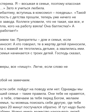
стерика. Я – восьмая в семье, поэтому классная
ь…» Зато я учиться любила.
рибалтику, вступишь в комсомол – поедешь». «Такой
пость с детства прошли, теперь уже ничего не
завода. Коллеги уловили, что не такая, как все, и
пла, кого на работу взяла! Она баптистка!» А
 работает!»
ивем так. Приоритеты – дом и семья, если
носят. А кто говорил, те в жертву детей приносили,
а с мамой не тяготились детьми, а хвалились ими.
емья начинается с троих детей. Господь сказал,
амеры, все «пишут». Легче, если слово не
собой не замечаем.
ести себя: пойдут на поводу или нет. Однажды мы
ашей семье – такие правила. Они тебе не нравятся,
 о тебе, отвечаем за тебя перед Богом, желаем
емья, ты можешь поискать себе другую, где тебе
ерез 20 минут постучался обратно. И тут надо было
 проблем. Нужно иметь мужество наказывать детей,