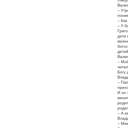
говор
Вален
– Утр
поним
– Как
– У б
Григо
дети 
жизни
богос
детей
Вален
– Мой
читал
Богу 
Влад
– Пап
прих
И он 
женит
родит
родил
– А к
Влад
– Мам