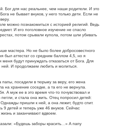
й. Бог для нас реальнее, чем наши родители. И это
Бога не бывает внуков, у него только дети. Если не
веру.
коле можно познакомиться с историей религий. Ведь
едмет. И его поголовное изучение не спасло
рестах, потом срывали купола, потом шли убивать
выше мастера. Но не было более добросовестного
ня был аттестат со средним баллом 4,5, но я
и меня будут принуждать отказаться от Бога. Для
 ней. И продолжаем любить и молиться.
 папы, посадили в тюрьму за веру, его жена
а на хранение соседке, а та его не вернула.
я. А муж ее в это время что-то почувствовал и
петли, и стала она жить. Отец попросил детей:
Однажды пришли к ней, а она лежит, будто спит.
ь 9 детей и теперь уже 46 внуков. Сейчас
 жизнь и заканчивают вдвоем.
казали: «Будешь заборы красить…» А папу