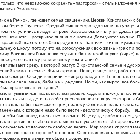
только, что невозможно сохранить «пасторский» стиль изложения
ьевича Романенко.
к на Речной, где живет семья священника Церкви Христианских ба
ом берегу Грушевки. Средний сын пастора ждал меня на улице, ч
ком и спустились к ледяной реке. Хорошо было и внутри дома: пр
тлой комнате – раскрытое пианино с нотами. Дети учатся музыке. П
 красивый псалом о любви к родителям. Баптизм – очень музыкал
альную школу, потому что на богослужениях всю жизнь играют и по
мир Васильевич Романенко служит в баптистской церкви (кирхе) н
 послужило вашему религиозному воспитанию?
и впитывают среду, в которой растут. В христианской семье и дух 
енний климат в семье. Жили скромно. Папа, священник, работал 
ыло семеро. Соседи говорили: «Нищету плодите». Теперь так не го
тывали папа, мама, бабушка и дедушка. Но он, как вырос, все бол
 был организован ваш день?
авали, умывались, молились, завтракали, ходили в школу, а после 
ытывали ли вы, дети, на себе преследования за веру со стороны С
то из нас не был комсомольцем, поэтому Советская власть считал
аненным, с которым надо было вести идеологическую борьбу. Наш
, чтобы был повод вмешаться в семью. В цеху, где работал отец, 
пали против него. За баптистами вплотную следили. Интересовал
о открылась возможность свободно верить. Мэр города спросил ме
 я же вас знаю с хорошей стороны». Советская власть не смогла п
ировала негативный ее образ в обществе.