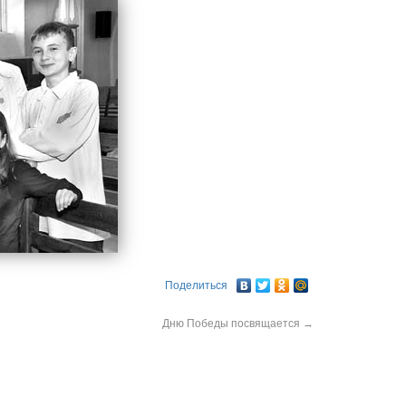
Поделиться
Дню Победы посвящается
→