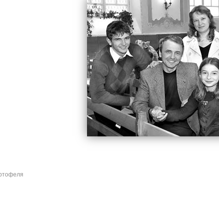
ртофеля