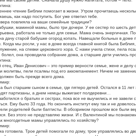
им мы своим детям. Сначала душу нужно напитать, потом – тело.
тина:
еннее чтение Библии помогает в жизни. Утром прочитаешь несколько
аешь, как надо поступить. Бог уже ответил тебе.
 вера повлияла на ваши семейные традиции?
абушки, маминой мамы, было три дочери. У ее сестер по шесть де
рьевна, работала не только для семьи. Мама очень энергичная. По
на дачу старой бабушке огород копать. Навещали больных в доме 
. Когда мы росли, у нас в доме всегда главной книгой была Библи
лужение, на спевки церковного хора. С нами учила стихи, пела пса
 болел, она проводила собрание дома, а старшие дети учились пр
тина:
 отец, Иван Денисович – это пример верности семье, жене и делу 
и молитвы, пели псалмы под его аккомпанемент. Ничем не замени
должен быть прежде всего дома.
имир:
а был старшим сыном в семье, где пятеро детей. Остался в 11 лет 
одят партизаны, а днем немцы выжигают полдеревни…
заботился о братьях и сестрах, пока все не выучились и не завели 
ься. Ему было 33 года. Но окончить институт ему так и не довелось
ели родителей были баптисты. В обозримом прошлом все были веру
ся. Без этого не представляю жизни. И с Валентиной мы познакоми
ак многодетные мамы управлялись по хозяйству?
имир:
а готовила. Трое детей помогали по дому, трое управлялись во дво