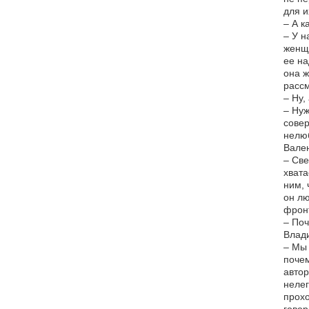
для и
– А к
– У н
женщи
ее на
она ж
рассм
– Ну,
– Нуж
совер
нелюб
Вален
– Све
хвата
ним, 
он лю
фронт
– Поч
Влад
– Мы 
почем
автор
нелег
прохо