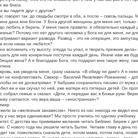
х же блага.
ак вы ладите друг с другом?
ас говорят так: до свадьбы смотри в оба, а после – сквозь пальцы. 
на дана мне Богом. У Бога другой женщины для меня нет, только 
до любить и беречь. У меня такое правило: я обязательно каждый 
изнью? Потому что нет другого человека у Бога ни для меня, ни дл
атривают вариант развода. Развод – это не операция, это ампутац
 а если никак не любится?
но вспомнить «ту высоту, откуда ты упал, и творить прежние дела»:
шать для нее конкретные поступки каждый день. Иначе нам же буд
ящая жена? А я благодарю Бога, что подарил мне такую жену, так
тина:
кровь, как увидела меня, сразу сказала: «В обиду не дам!» А я не
ет не конфликтовать. Свекор – Василий Яковлевич Романенко – до
чтобы он ее досматривал. У бабушки сохранилось письмо от мужа с
бил ее и как скучал по ней, уже матери его пятерых детей. Он про
, собрал семью и сказал: «Дети, я передаю вас в Божьи руки. Вер
ему считается, что вера ваша – «иностранная»?
имир:
жили за «железным занавесом». Никто из нас никогда не видел ино
у у нас вера одинаковая? Мы просто учились по одному учебнику.
итет. С детства мы прививаем желание читать Библию. Берем с де
ко. С нового года мы решили читать Бытие. Читаем главу в день по 
дит так: помолились сначала дети, потом мама, потом папа, позавт