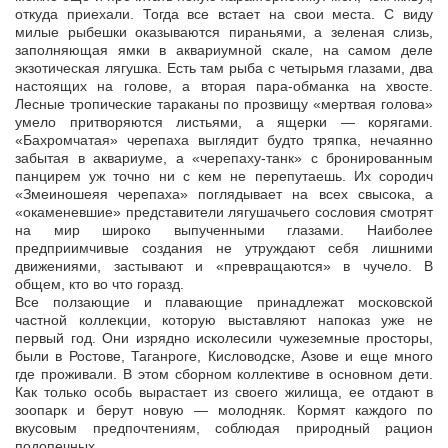
откуда приехали. Тогда все встает на свои места. С виду
милые рыбешки оказываются пираньями, а зеленая слизь,
заполняющая ямки в аквариумной скале, на самом деле
экзотическая лягушка. Есть там рыба с четырьмя глазами, два
настоящих на голове, а вторая пара-обманка на хвосте.
Лесные тропические тараканы по прозвищу «мертвая голова»
умело притворяются листьями, а ящерки — корягами.
«Бахромчатая» черепаха выглядит будто тряпка, нечаянно
забытая в аквариуме, а «черепаху-танк» с бронированным
панцирем уж точно ни с кем не перепутаешь. Их сородич
«Змеиношеяя черепаха» поглядывает на всех свысока, а
«окаменевшие» представители лягушачьего сословия смотрят
на мир широко выпученными глазами. Наиболее
предприимчивые создания не утруждают себя лишними
движениями, застывают и «превращаются» в чучело. В
общем, кто во что горазд.
Все ползающие и плавающие принадлежат московской
частной коллекции, которую выставляют напоказ уже не
первый год. Они изрядно исколесили чужеземные просторы,
были в Ростове, Таганроге, Кисловодске, Азове и еще много
где проживали. В этом сборном коллективе в основном дети.
Как только особь вырастает из своего жилища, ее отдают в
зоопарк и берут новую — молодняк. Кормят каждого по
вкусовым предпочтениям, соблюдая природный рацион
подопечных.