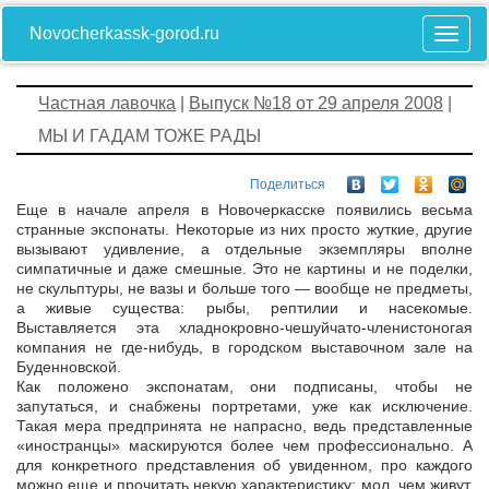
Novocherkassk-gorod.ru
Частная лавочка
|
Выпуск №18 от 29 апреля 2008
|
МЫ И ГАДАМ ТОЖЕ РАДЫ
Поделиться
Еще в начале апреля в Новочеркасске появились весьма
странные экспонаты. Некоторые из них просто жуткие, другие
вызывают удивление, а отдельные экземпляры вполне
симпатичные и даже смешные. Это не картины и не поделки,
не скульптуры, не вазы и больше того — вообще не предметы,
а живые существа: рыбы, рептилии и насекомые.
Выставляется эта хладнокровно-чешуйчато-членистоногая
компания не где-нибудь, в городском выставочном зале на
Буденновской.
Как положено экспонатам, они подписаны, чтобы не
запутаться, и снабжены портретами, уже как исключение.
Такая мера предпринята не напрасно, ведь представленные
«иностранцы» маскируются более чем профессионально. А
для конкретного представления об увиденном, про каждого
можно еще и прочитать некую характеристику: мол, чем живут,