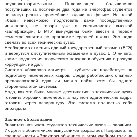
неудовлетворительным. Подавляющее большинство
поступивших за последние два года на энергофак студентов
не могут решить простейшие задачи по физике. На такой
«базе» невозможно подготовить даже посредственных
инженеров, не говоря уже о специалистах высокой
квалификации. В МГУ вынуждены были ввести в первом
семестре занятия по программе средней школы. Это надо
сделать во всех технических вузах.
Необходимо отменить единый государственный экзамен (ЕГЭ)
и вернуться к вступительным экзаменам в вузах. ЕГЭ ничего,
кроме подавления творческого подхода к обучению и разгула
коррупции, не дал.
Система «бакалавр-магистр» — губительно подействует на
подготовку инженерных кадров. Среди работающих опытных
преподавателей едва ли можно найти хотя бы одного
сторонника этой системы.
Надо, как это было многие десятилетия, в технических вузах
готовить хороших инженеров, а научно-педагогические кадры
готовить через аспирантуру. Эта система полностью себя
оправдала.
Заочное образование
Значительная часть студентов технических вузов — заочники.
Их доля в общем числе выпускников возрастает. Например, по
специальности «Электроснабжение» в этом учебном году на