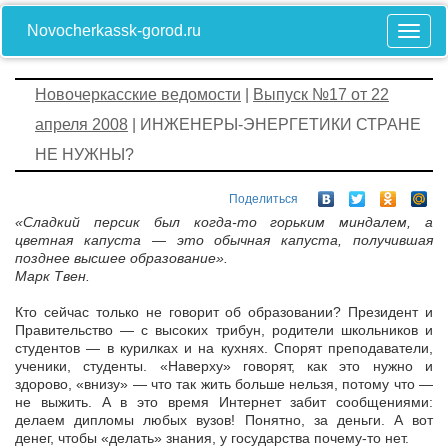
Novocherkassk-gorod.ru
Новочеркасские ведомости
|
Выпуск №17 от 22
апреля 2008
| ИНЖЕНЕРЫ-ЭНЕРГЕТИКИ СТРАНЕ
НЕ НУЖНЫ?
Поделиться
«Сладкий персик был когда-то горьким миндалем, а
цветная капуста — это обычная капуста, получившая
позднее высшее образование».
Марк Твен.
Кто сейчас только не говорит об образовании? Президент и
Правительство — с высоких трибун, родители школьников и
студентов — в курилках и на кухнях. Спорят преподаватели,
ученики, студенты. «Наверху» говорят, как это нужно и
здорово, «внизу» — что так жить больше нельзя, потому что —
не выжить. А в это время Интернет забит сообщениями:
делаем дипломы любых вузов! Понятно, за деньги. А вот
денег, чтобы «делать» знания, у государства почему-то нет.