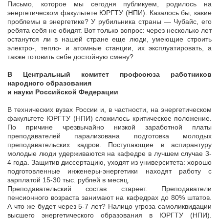
Письмо, которое мы сегодня публикуем, родилось на
энергетическом факультете ЮРГТУ (НПИ). Казалось бы, какие
проблемы в энергетике? У рубильника страны — Чубайс, его
ребята себя не обидят. Вот только вопрос: через несколько лет
останутся ли в нашей стране еще люди, умеющие строить
электро-, тепло- и атомные станции, их эксплуатировать, а
также готовить себе достойную смену?
В Центральный комитет профсоюза работников
народного образования
и науки Российской Федерации
В технических вузах России и, в частности, на энергетическом
факультете ЮРГТУ (НПИ) сложилось критическое положение.
По причине чрезвычайно низкой заработной платы
преподавателей парализована подготовка молодых
преподавательских кадров. Поступающие в аспирантуру
молодые люди удерживаются на кафедре в лучшем случае 3-
4 года. Защитив диссертацию, уходят из университета: хорошо
подготовленные инженеры-энергетики находят работу с
зарплатой 15-30 тыс. рублей в месяц.
Преподавательский состав стареет. Преподаватели
пенсионного возраста занимают на кафедрах до 80% штатов.
А что же будет через 5-7 лет? Налицо угроза самоликвидации
высшего энергетического образования в ЮРГТУ (НПИ).