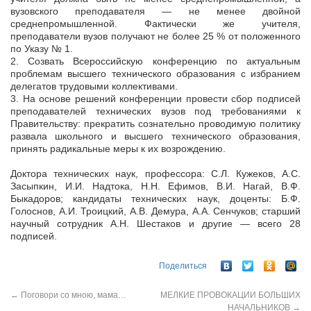
вузовского преподавателя — не менее двойной
среднепромышленной. Фактически же учителя,
преподаватели вузов получают не более 25 % от положенного
по Указу № 1.
2. Созвать Всероссийскую конференцию по актуальным
проблемам высшего технического образования с избранием
делегатов трудовыми коллективами.
3. На основе решений конференции провести сбор подписей
преподавателей технических вузов под требованиями к
Правительству: прекратить сознательно проводимую политику
развала школьного и высшего технического образования,
принять радикальные меры к их возрождению.
Доктора технических наук, профессора: С.Л. Кужеков, А.С.
Засыпкин, И.И. Надтока, Н.Н. Ефимов, В.И. Нагай, В.Ф.
Быкадоров; кандидаты технических наук, доценты: Б.Ф.
Голоснов, А.И. Троицкий, А.В. Демура, А.А. Сенчуков; старший
научный сотрудник А.Н. Шестаков и другие — всего 28
подписей.
Поделиться
←
Поговори со мною, мама…
МЕЛКИЕ ПРОВОКАЦИИ БОЛЬШИХ
НАЧАЛЬНИКОВ
→