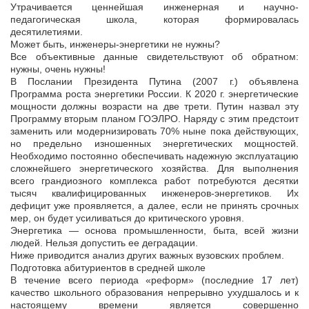
Утрачивается ценнейшая инженерная и научно-
педагогическая школа, которая формировалась
десятилетиями.
Может быть, инженеры-энергетики не нужны?
Все объективные данные свидетельствуют об обратном:
нужны, очень нужны!
В Послании Президента Путина (2007 г.) объявлена
Программа роста энергетики России. К 2020 г. энергетические
мощности должны возрасти на две трети. Путин назвал эту
Программу вторым планом ГОЭЛРО. Наряду с этим предстоит
заменить или модернизировать 70% ныне пока действующих,
но предельно изношенных энергетических мощностей.
Необходимо постоянно обеспечивать надежную эксплуатацию
сложнейшего энергетического хозяйства. Для выполнения
всего грандиозного комплекса работ потребуются десятки
тысяч квалифицированных инженеров-энергетиков. Их
дефицит уже проявляется, а далее, если не принять срочных
мер, он будет усиливаться до критического уровня.
Энергетика — основа промышленности, быта, всей жизни
людей. Нельзя допустить ее деградации.
Ниже приводится анализ других важных вузовских проблем.
Подготовка абитуриентов в средней школе
В течение всего периода «реформ» (последние 17 лет)
качество школьного образования непрерывно ухудшалось и к
настоящему времени является совершенно