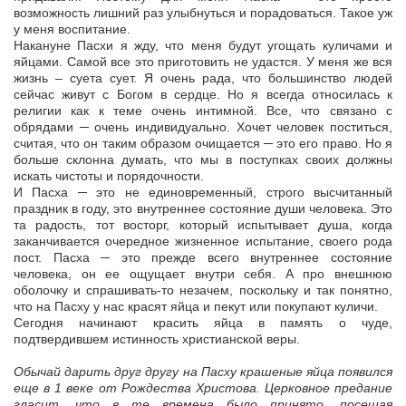
возможность лишний раз улыбнуться и порадоваться. Такое уж
у меня воспитание.
Накануне Пасхи я жду, что меня будут угощать куличами и
яйцами. Самой все это приготовить не удастся. У меня же вся
жизнь – суета сует. Я очень рада, что большинство людей
сейчас живут с Богом в сердце. Но я всегда относилась к
религии как к теме очень интимной. Все, что связано с
обрядами ─ очень индивидуально. Хочет человек поститься,
считая, что он таким образом очищается ─ это его право. Но я
больше склонна думать, что мы в поступках своих должны
искать чистоты и порядочности.
И Пасха ─ это не единовременный, строго высчитанный
праздник в году, это внутреннее состояние души человека. Это
та радость, тот восторг, который испытывает душа, когда
заканчивается очередное жизненное испытание, своего рода
пост. Пасха ─ это прежде всего внутреннее состояние
человека, он ее ощущает внутри себя. А про внешнюю
оболочку и спрашивать-то незачем, поскольку и так понятно,
что на Пасху у нас красят яйца и пекут или покупают куличи.
Сегодня начинают красить яйца в память о чуде,
подтвердившем истинность христианской веры.
Обычай дарить друг другу на Пасху крашеные яйца появился
еще в 1 веке от Рождества Христова. Церковное предание
гласит, что в те времена было принято, посещая