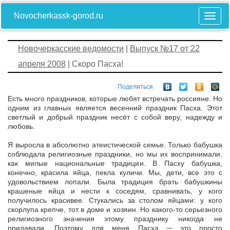
Novocherkassk-gorod.ru
Новочеркасские ведомости
|
Выпуск №17 от 22
апреля 2008
| Скоро Пасха!
Поделиться
Есть много праздников, которые любят встречать россияне. Но
одним из главных является весенний праздник Пасха. Этот
светлый и добрый праздник несёт с собой веру, надежду и
любовь.
Я выросла в абсолютно атеистической семье. Только бабушка
соблюдала религиозные праздники, но мы их воспринимали,
как милые национальные традиции. В Пасху бабушка,
конечно, красила яйца, пекла куличи. Мы, дети, все это с
удовольствием лопали. Была традиция брать бабушкины
крашеные яйца и нести к соседям, сравнивать, у кого
получилось красивее. Стукались за столом яйцами: у кого
скорлупа крепче, тот в доме и хозяин. Но какого-то серьезного
религиозного значения этому празднику никогда не
придавали. Поэтому для меня Пасха ─ это просто