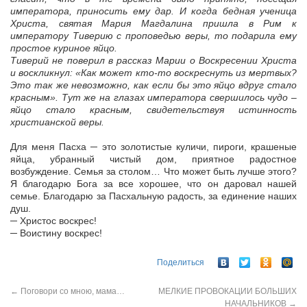
императора, приносить ему дар. И когда бедная ученица
Христа, святая Мария Магдалина пришла в Рим к
императору Тиверию с проповедью веры, то подарила ему
простое куриное яйцо.
Тиверий не поверил в рассказ Марии о Воскресении Христа
и воскликнул: «Как может кто-то воскреснуть из мертвых?
Это так же невозможно, как если бы это яйцо вдруг стало
красным». Тут же на глазах императора свершилось чудо –
яйцо стало красным, свидетельствуя истинность
христианской веры.
Для меня Пасха ─ это золотистые куличи, пироги, крашеные
яйца, убранный чистый дом, приятное радостное
возбуждение. Семья за столом… Что может быть лучше этого?
Я благодарю Бога за все хорошее, что он даровал нашей
семье. Благодарю за Пасхальную радость, за единение наших
душ.
─ Христос воскрес!
─ Воистину воскрес!
Поделиться
←
Поговори со мною, мама…
МЕЛКИЕ ПРОВОКАЦИИ БОЛЬШИХ
НАЧАЛЬНИКОВ
→