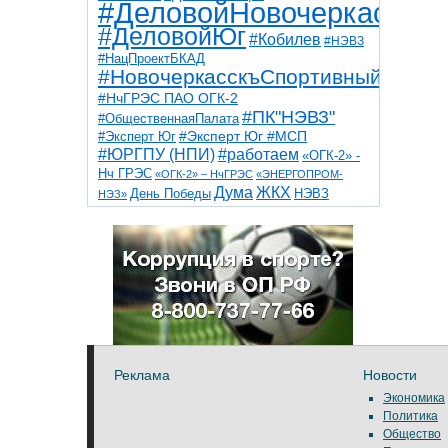
#ДеловойНовочеркасск
#ДеловойЮг
#Кобилев
#НЭВЗ
#НацПроектБКАД
#НовочеркасскъСпортивный
#НчГРЭС ПАО ОГК-2
#ПК"НЭВЗ"
#ОбщественнаяПалата
#Эксперт Юг
#Эксперт Юг #МСП
#ЮРГПУ (НПИ)
#работаем
«ОГК-2» -
Нч ГРЭС
«ОГК-2» – НчГРЭС
«ЭНЕРГОПРОМ-
Дума
ЖКХ
НЭВЗ
День Победы
НЭЗ»
ТНТ
НчГРЭС
Победа
Собор
ТПП
благоустройство
ветераны
выборы
дети
дороги
казаки
коррупция
космос
парк
общественная палата
пожар
роща
спорт
художники
театр
транспорт
Реклама
Новости
Экономика
Политика
Общество