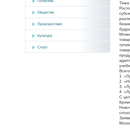
Политика
Тема 
Росто
Общество
субси
разли
бизне
Происшествия
будущ
Можно
Культура
товар
тупик
Спорт
товар
проду
адапт
учебн
Всего
1. «Л
2. «
3. «Л
4. «Л
С цел
Кроме
Новоч
спонс
Заявк
Моско