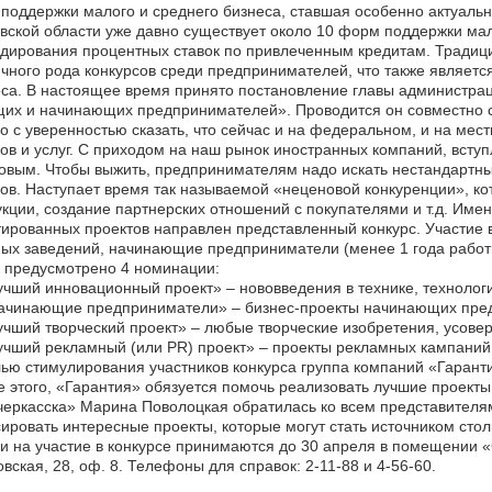
поддержки малого и среднего бизнеса, ставшая особенно актуально
вской области уже давно существует около 10 форм поддержки мало
дирования процентных ставок по привлеченным кредитам. Традици
чного рода конкурсов среди предпринимателей, что также являет
са. В настоящее время принято постановление главы администрац
их и начинающих предпринимателей». Проводится он совместно с
 с уверенностью сказать, что сейчас и на федеральном, и на ме
ов и услуг. С приходом на наш рынок иностранных компаний, вступ
овым. Чтобы выжить, предпринимателям надо искать нестандартн
ов. Наступает время так называемой «неценовой конкуренции», к
кции, создание партнерских отношений с покупателями и т.д. Име
ированных проектов направлен представленный конкурс. Участие 
ых заведений, начинающие предприниматели (менее 1 года работы
 предусмотрено 4 номинации:
учший инновационный проект» – нововведения в технике, технолог
Начинающие предприниматели» – бизнес-проекты начинающих пре
учший творческий проект» – любые творческие изобретения, усовер
учший рекламный (или PR) проект» – проекты рекламных кампаний
ью стимулирования участников конкурса группа компаний «Гарант
 этого, «Гарантия» обязуется помочь реализовать лучшие проект
еркасска» Марина Поволоцкая обратилась ко всем представителя
ировать интересные проекты, которые могут стать источником сто
и на участие в конкурсе принимаются до 30 апреля в помещении 
вская, 28, оф. 8. Телефоны для справок: 2-11-88 и 4-56-60.