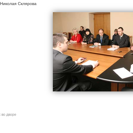
 Николая Склярова
с во дворе