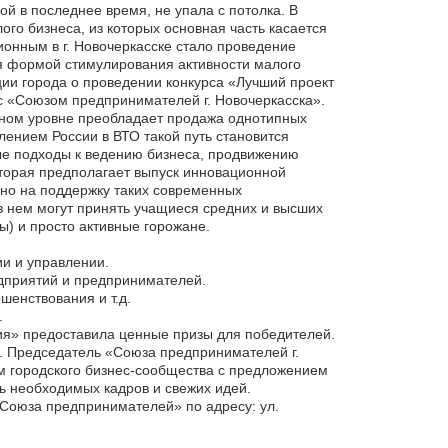
й в последнее время, не упала с потолка. В
го бизнеса, из которых основная часть касается
онным в г. Новочеркасске стало проведение
ся формой стимулирования активности малого
ии города о проведении конкурса «Лучший проект
 «Союзом предпринимателей г. Новочеркасска».
стном уровне преобладает продажа однотипных
лением России в ВТО такой путь становится
ые подходы к ведению бизнеса, продвижению
оторая предполагает выпуск инновационной
нно на поддержку таких современных
в нем могут принять учащиеся средних и высших
) и просто активные горожане.
ии и управлении.
дприятий и предпринимателей.
шенствования и т.д.
.
ия» предоставила ценные призы для победителей.
ы. Председатель «Союза предпринимателей г.
м городского бизнес-сообщества с предложением
ль необходимых кадров и свежих идей.
«Союза предпринимателей» по адресу: ул.