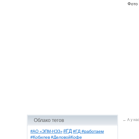
Фото
←
А у на
Облако тегов
#ГД
#АО «ЭПМ-НЭЗ»
#ГД #работаем
#ДеловойКофе
#Кобилев