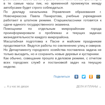
в те самые часы пик, но временной промежуток между
автобусами будет строго соблюдаться.
По докладу начальника Управления образования г.
Новочеркасска Павла Панкратова, учебные учреждения
работают в штатном режиме. Старшеклассники готовятся к
сдаче единого государственного экзамена.
Помощники по отдельным микрорайонам города
проинформировали о проблемах и текущих задачах
жизнедеятельности каждого микрорайона.
Масштабная подготовка к Пасхе и майским праздникам
продолжается. Ведутся работы по озеленению улиц и скверов.
Но Департаменту городского хозяйства поставлена задача не
только высадить, но и сохранить новые деревья и кустарники.
Как обычно, совещание прошло в деловом режиме, с отчетом
всех городских служб и постановкой задач на текущую
неделю.
Поделиться
←
А у нас во дворе
ДЕЛА И ПЛАНЫ
→