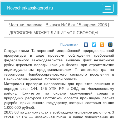
Novocherkassk-gorod.ru
Частная лавочка
|
Выпуск №16 от 15 апреля 2008
|
ДРОВОСЕК МОЖЕТ ЛИШИТЬСЯ СВОБОДЫ
Поделиться
Сотрудниками Таганрогской межрайонной природоохранной
прокуратуры в ходе проверки соблюдения требований
федерального законодательства выявлен факт незаконной
рубки деревьев породы «акация белая» при строительстве
индивидуальным предпринимателем Т. автотехцентра на
территории Новобессергеновского сельского поселения в
Неклиновском районе Ростовской области.
Материалы проверки направлены для принятия решения в
порядке ст.ст. 144, 145 УПК РФ в ОВД по Неклиновскому
району. Комитетом по охране окружающей среды и
природных ресурсов Ростовской области произведен расчет
ущерба, причиненного государству, который составил свыше
1.000.000 рублей.
28.03.08 по данному факту возбуждено уголовное дело по ч. 3
ст.260 УК РФ — незаконная рубка, а равно повреждение до