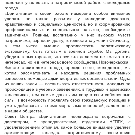
пожелает участвовать в патриотической работе с молодежью
города.
«Бригантина» в своей работе намерена особое внимание
уделять не только развитию у молодежи духовных,
нравственных и социальных ценностей, но и формированию
профессиональных и специальных навыков, необходимых
защитникам Родины, воспитанию у них высоких чувств
патриотизма, верности долгу, готовности служения Отечеству,
в том числе умению противостоять политическому
экстремизму, быть готовым к военной службе. Мы должны
убедить юных горожан, что все это делается не только в их
интересах, но и в интересах всего сообщества Новочеркасска.
Вместе с жителями города, прежде всего, молодежью, мы
хотим рассматривать и находить решения проблемных
вопросов с помощью административных органов власти. Одна
из наших задач — воспитывать ответственность молодых за
происходящее в учебных заведениях, в трудовых и армейских
коллективах, тем самым давать им веру в свои собственные
силы, в возможность проявлять свою гражданскую позицию и
уметь действовать во имя моральных ценностей, заложенных
в нашем обществе.
Совет Центра «Бригантина» неоднократно встречался с
директором, с преподавателями, студентами НГПГК, с
удовлетворением отмечая, какое большое внимание уделяет
администрация колледжа патриотическому воспитанию