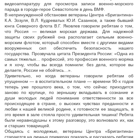
видеоаппаратуру для просмотра записи военно-морского
парада в городе-герое Севастополе в день ВМФ.
В непринужденной обстановке ветераны Центра «Бригантина»
К.А. Зозуля, В.Л. Кудреватых Ю.И. Сазанков, а также бывший
юнга Северного флота В.Г. Яковлев говорили ребятам о том,
что Россия — великая морская держава. Для надежной
защиты своих рубежей она располагает сильным военно-
морским флотом, который способен вместе с другими видами
вооруженных сил обеспечить безопасность нашего
государства. Прозвучала цитата Президента России: «Одна из
самых тяжелых… профессий, это профессия военного моряка
и я хочу, чтобы вы всегда помнили: без дела, которое вы
делаете, России не обойтись…».
Удивительно, но когда ветераны говорили ребятам об
упущенном — в воспитательном плане — времени 90-х годов
теперь уже прошлого века, о том, что сейчас приходится
заново по крупице, по зернышку вкладывать в сознание и
души молодых людей понимание ответственности за все
происходящее в стране, о высоких чувствах преданности и
любви к нашей великой родине, к готовности ее защищать, в
это время в зале стояла просто удивительная тишина! Ребята
были неравнодушны к этому разговору, это волновало их, как
и старших товарищей.
Общаясь с молодежью, ветераны Центра «Бригантина»
стараются на личных примерах показать и рассказать ребятам