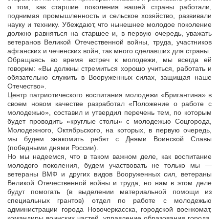
о том, как старшие поколения нашей страны работали,
поднимая промышленность и сельское хозяйство, развивали
науку и технику. Убеждают, что нынешнее молодое поколение
должно равняться на старшее и, в первую очередь, уважать
ветеранов Великой Отечественной войны, труда, участников
афганских и чеченских войн, так много сделавших для страны.
Обращаясь во время встреч к молодежи, мы всегда ей
говорим: «Вы должны стремиться хорошо учиться, работать и
обязательно служить в Вооруженных силах, защищая наше
Отечество».
Центр патриотического воспитания молодежи «Бригантина» в
своем новом качестве разработал «Положение о работе с
молодежью», составил и утвердил перечень тем, по которым
будет проводить «круглые столы» с молодежью Соцгорода,
Молодежного, Октябрьского, на которых, в первую очередь,
мы будем знакомить ребят с Днями Воинской Славы
(победными днями России).
Но мы надеемся, что в таком важном деле, как воспитание
молодого поколения, будем участвовать не только мы —
ветераны ВМФ и других видов Вооруженных сил, ветераны
Великой Отечественной войны и труда, но нам в этом деле
будут помогать (в выделении материальной помощи из
специальных грантов) отдел по работе с молодежью
администрации города Новочеркасска, городской военкомат,
командиры воинских частей, управление образования города,