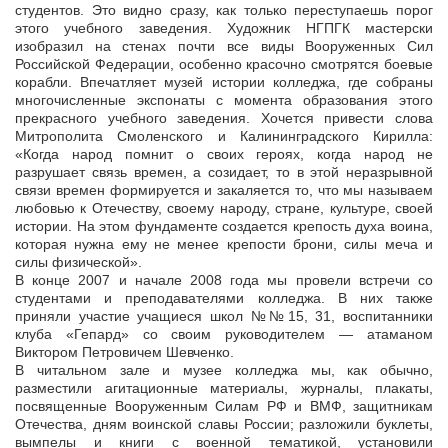
студентов. Это видно сразу, как только переступаешь порог
этого учебного заведения. Художник НГПГК мастерски
изобразил на стенах почти все виды Вооруженных Сил
Российской Федерации, особенно красочно смотрятся боевые
корабли. Впечатляет музей истории колледжа, где собраны
многочисленные экспонаты с момента образования этого
прекрасного учебного заведения. Хочется привести слова
Митрополита Смоленского и Калининградского Кирилла:
«Когда народ помнит о своих героях, когда народ не
разрушает связь времен, а созидает, то в этой неразрывной
связи времен формируется и закаляется то, что мы называем
любовью к Отечеству, своему народу, стране, культуре, своей
истории. На этом фундаменте создается крепость духа воина,
которая нужна ему не менее крепости брони, силы меча и
силы физической».
В конце 2007 и начале 2008 года мы провели встречи со
студентами и преподавателями колледжа. В них также
приняли участие учащиеся школ №№15, 31, воспитанники
клуба «Гепард» со своим руководителем — атаманом
Виктором Петровичем Шевченко.
В читальном зале и музее колледжа мы, как обычно,
разместили агитационные материалы, журналы, плакаты,
посвященные Вооруженным Силам РФ и ВМФ, защитникам
Отечества, дням воинской славы России; разложили буклеты,
вымпелы и книги с военной тематикой, установили