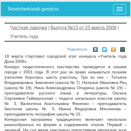
Novocherkassk-gorod.ru
Частная лавочка
|
Выпуск №13 от 25 марта 2008
|
Учитель года
Поделиться
18 марта стартовал городской этап конкурса «Учитель года
Дона 2008».
Конкурс педагогического мастерства проводится в нашем
городе с 2001 года. В этот раз за право называться лучшим
учителем боролись шесть участниц. Три из них – Татьяна
Владимировна Заможняя (школа № 7), Наталья Ивановна Рец
(школа № 19), Нина Александровна Опарина (школа № 19) –
преподаватели русского языка и литературы, Оксана
Сергеевна Гайворонская – педагог начальных классов школы
№ 3, Валентина Анатольевна Финенко – преподаватель
биологии школы № 5, Ирина Федоровна Мясникова –
преподаватель географии школы № 15.
Конкурсная программа традиционно включает несколько
разнообразных по форме и содержанию этапов. Первый –
заочный. На суд жюри участницы представили авторское эссе