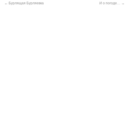
←
Бурлящая Бурляевка
И о погоде…
→