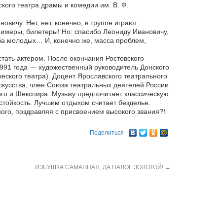
ого театра драмы и комедии им. В. Ф.
вичу. Нет, нет, конечно, в труппе играют
римеры, билетеры! Но: спасибо Леониду Ивановичу,
еба молодых… И, конечно же, масса проблем,
 стать актером. После окончания Ростовского
1991 года — художественный руководитель Донского
еского театра). Доцент Ярославского театрального
искусства, член Союза театральных деятелей России.
того и Шекспира. Музыку предпочитает классическую.
стойкость. Лучшим отдыхом считает безделье.
ого, поздравляя с присвоением высокого звания?!
Поделиться
ИЗБУШКА САМАННАЯ, ДА НАЛОГ ЗОЛОТОЙ!
→