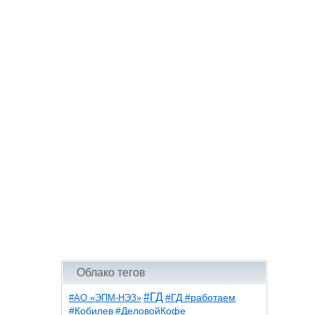
Облако тегов
#ГД
#АО «ЭПМ-НЭЗ»
#ГД #работаем
#ДеловойКофе
#Кобилев