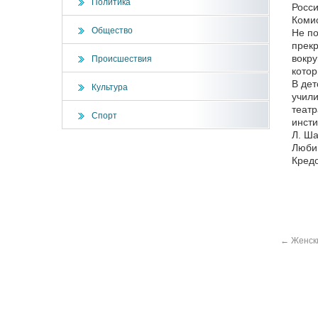
Политика
Росси
Коми
Общество
Не по
прекр
вокру
Происшествия
котор
В дет
Культура
учили
театр
Спорт
инсти
Л. Ша
Любим
Кредо
←
Женски