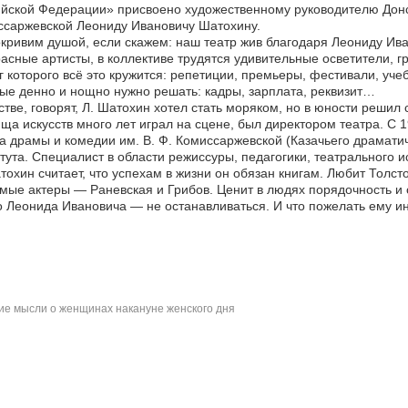
йской Федерации» присвоено художественному руководителю Донск
ссаржевской Леониду Ивановичу Шатохину.
кривим душой, если скажем: наш театр жив благодаря Леониду Ивано
асные артисты, в коллективе трудятся удивительные осветители, г
г которого всё это кружится: репетиции, премьеры, фестивали, уч
ые денно и нощно нужно решать: кадры, зарплата, реквизит…
стве, говорят, Л. Шатохин хотел стать моряком, но в юности решил
ща искусств много лет играл на сцене, был директором театра. С 
а драмы и комедии им. В. Ф. Комиссаржевской (Казачьего драматич
тута. Специалист в области режиссуры, педагогики, театрального 
тохин считает, что успехам в жизни он обязан книгам. Любит Толс
ые актеры — Раневская и Грибов. Ценит в людях порядочность и 
 Леонида Ивановича — не останавливаться. И что пожелать ему ин
е мысли о женщинах накануне женского дня