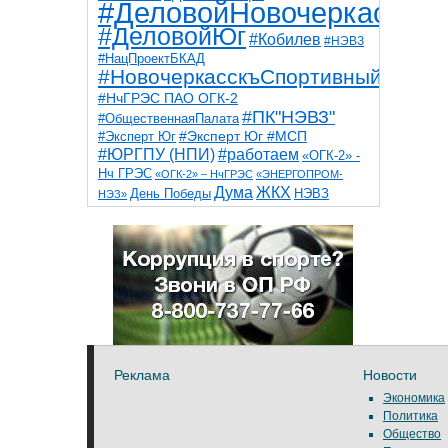
#ДеловойНовочеркасск
#ДеловойЮг
#Кобилев
#НЭВЗ
#НацПроектБКАД
#НовочеркасскъСпортивный
#НчГРЭС ПАО ОГК-2
#ПК"НЭВЗ"
#ОбщественнаяПалата
#Эксперт Юг
#Эксперт Юг #МСП
#ЮРГПУ (НПИ)
#работаем
«ОГК-2» -
Нч ГРЭС
«ОГК-2» – НчГРЭС
«ЭНЕРГОПРОМ-
Дума
ЖКХ
НЭВЗ
День Победы
НЭЗ»
ТНТ
НчГРЭС
Победа
Собор
ТПП
благоустройство
ветераны
выборы
дети
дороги
казаки
коррупция
космос
парк
общественная палата
пожар
роща
спорт
художники
театр
транспорт
Реклама
Новости
Экономика
Политика
Общество