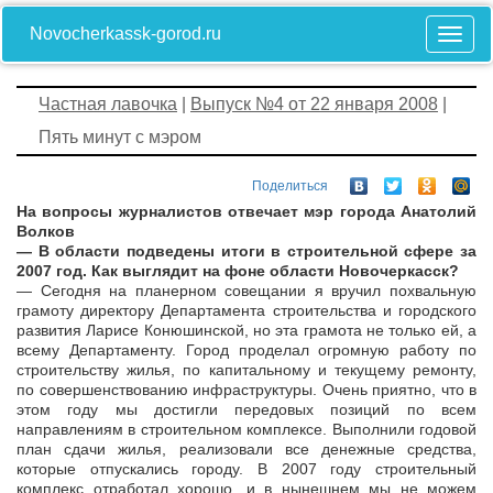
Novocherkassk-gorod.ru
Частная лавочка
|
Выпуск №4 от 22 января 2008
|
Пять минут с мэром
Поделиться
На вопросы журналистов отвечает мэр города Анатолий
Волков
— В области подведены итоги в строительной сфере за
2007 год. Как выглядит на фоне области Новочеркасск?
— Сегодня на планерном совещании я вручил похвальную
грамоту директору Департамента строительства и городского
развития Ларисе Конюшинской, но эта грамота не только ей, а
всему Департаменту. Город проделал огромную работу по
строительству жилья, по капитальному и текущему ремонту,
по совершенствованию инфраструктуры. Очень приятно, что в
этом году мы достигли передовых позиций по всем
направлениям в строительном комплексе. Выполнили годовой
план сдачи жилья, реализовали все денежные средства,
которые отпускались городу. В 2007 году строительный
комплекс отработал хорошо, и в нынешнем мы не можем