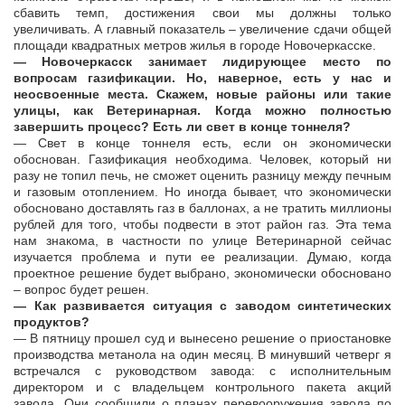
сбавить темп, достижения свои мы должны только
увеличивать. А главный показатель – увеличение сдачи общей
площади квадратных метров жилья в городе Новочеркасске.
— Новочеркасск занимает лидирующее место по
вопросам газификации. Но, наверное, есть у нас и
неосвоенные места. Скажем, новые районы или такие
улицы, как Ветеринарная. Когда можно полностью
завершить процесс? Есть ли свет в конце тоннеля?
— Свет в конце тоннеля есть, если он экономически
обоснован. Газификация необходима. Человек, который ни
разу не топил печь, не сможет оценить разницу между печным
и газовым отоплением. Но иногда бывает, что экономически
обосновано доставлять газ в баллонах, а не тратить миллионы
рублей для того, чтобы подвести в этот район газ. Эта тема
нам знакома, в частности по улице Ветеринарной сейчас
изучается проблема и пути ее реализации. Думаю, когда
проектное решение будет выбрано, экономически обосновано
– вопрос будет решен.
— Как развивается ситуация с заводом синтетических
продуктов?
— В пятницу прошел суд и вынесено решение о приостановке
производства метанола на один месяц. В минувший четверг я
встречался с руководством завода: с исполнительным
директором и с владельцем контрольного пакета акций
завода. Они сообщили о планах перевооружения завода по