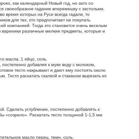
ироко, как календарный Новый год, но зато со
я своеобразное гадание вперемешку с застольем,
во время которых на Руси всегда гадали, то
иков для тех, кто предпочитает не покупать
сей компанией. Тогда это становится очень веселым
 вареники различные мелкие предметы, которые и
го масла, 1 яйцо, соль.
и, постепенно добавляя к муке воду с молоком,
Готовое тесто накрывают и дают ему постоять около
ым. Тесто раскатать скалкой и стаканом вырезать из
ой. Сделать углубление, постепенно добавлять к
тобы «созрело». Раскатать тесто толщиной 1-1,5 мм
стительное масло перец, тмин, соль.