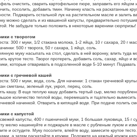
фель очистить, сварить картофельное пюре, заправить его яйцом 
чить, посолить, добавить тмин. Начинку класть на раскатанные кру
ности. Поджарить остальной лук на растительном масле и залить 
ку можно сделать и из квашеной капусты, предварительно потушив
той. Не забудьте только положить в некоторые вареники сюрпризы!
ники с творогом
еста: 300 г муки, 1/2 стакана молока, 1-2 яйца, 10 г сахара, 20 г мас
ачинки: 500 г творога, 50 г сахара, 1 яйцо, соль.
янную муку насыпать на стол, сделать в ней воронку, влить туда мо
ить крутое тесто. Творог протереть, добавить соль, сахар, яйцо 
ики, которые отваривать в подсоленной воде 5-10 минут. Подавать
ники с гречневой кашей
еста: 500 г муки, вода, соль. Для начинки: 1 стакан гречневой крупы
кан сметаны, зеленый лук, укроп, перец, соль.
ть кашу. В еще теплую кашу добавить тертый сыр, мелко порубленн
ьшое количество теплой воды, перемешать и тщательно вымесить те
ечневой начинкой. Отварить в кипящей воде. При подаче полить см
ники с капустой
 свежей капусты, 400 г пшеничной муки, 1 большая луковица, 15 г с
ту мелко нашинкуйте и поджарьте в масле с рубленым луком и изм
ите и остудите. Муку посолите, влейте воду, замесите крутое тесто.
ками, а затем раскатайте в кружки. Положите на каждый кружок ка