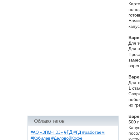
Карто
попер
готов
Начин
капус
Варе
Для т
Для н
Просе
замес
варен
Варе
Для т
1 ста
Свари
небол
их гр
Варе
Облако тегов
500 г
Капус
#ГД
#АО «ЭПМ-НЭЗ»
#ГД #работаем
посол
#ДеловойКофе
#Кобилев
кусоч