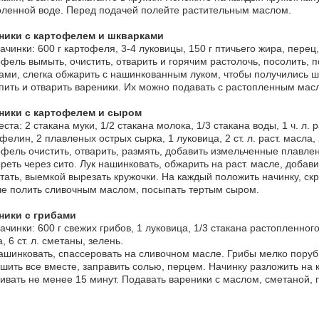
ленной воде. Перед подачей полейте растительным маслом.
ники с картофелем и шкварками
ачинки: 600 г картофеля, 3-4 луковицы, 150 г птичьего жира, перец,
фель вымыть, очистить, отварить и горячим растолочь, посолить, п
ами, слегка обжарить с нашинкованным луком, чтобы получились 
ить и отварить вареники. Их можно подавать с растопленным мас
ники с картофелем и сыром
еста: 2 стакана муки, 1/2 стакана молока, 1/3 стакана воды, 1 ч. л. р
фелин, 2 плавленых острых сырка, 1 луковица, 2 ст. л. раст. масла, 
фель очистить, отварить, размять, добавить измельченные плавле
реть через сито. Лук нашинковать, обжарить на раст. масле, добави
тать, выемкой вырезать кружочки. На каждый положить начинку, ск
е полить сливочным маслом, посыпать тертым сыром.
ники с грибами
ачинки: 600 г свежих грибов, 1 луковица, 1/3 стакана растопленного
, 6 ст. л. сметаны, зелень.
ашинковать, спассеровать на сливочном масле. Грибы мелко поруби
шить все вместе, заправить солью, перцем. Начинку разложить на 
ивать не менее 15 минут. Подавать вареники с маслом, сметаной, 