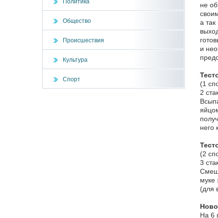
Политика
не об
своим
Общество
а так
выход
готов
Происшествия
и нео
предс
Культура
Тест
Спорт
(1 сп
2 ста
Всыпа
яйцом
получ
него 
Тест
(2 сп
3 ста
Смеша
муке 
(для 
Ново
На 6 