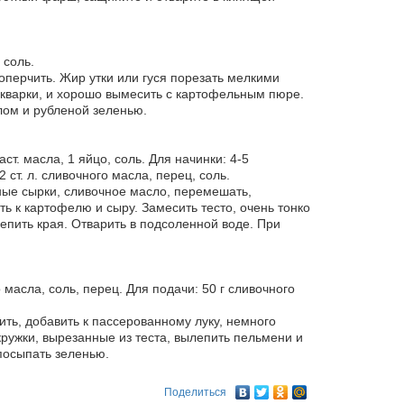
 соль.
оперчить. Жир утки или гуся порезать мелкими
шкварки, и хорошо вымесить с картофельным пюре.
лом и рубленой зеленью.
аст. масла, 1 яйцо, соль. Для начинки: 4-5
2 ст. л. сливочного масла, перец, соль.
ные сырки, сливочное масло, перемешать,
ть к картофелю и сыру. Замесить тесто, очень тонко
репить края. Отварить в подсоленной воде. При
 масла, соль, перец. Для подачи: 50 г сливочного
ть, добавить к пассерованному луку, немного
кружки, вырезанные из теста, вылепить пельмени и
посыпать зеленью.
Поделиться