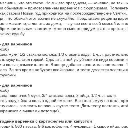
ъяснишь, что это такое. Но мы его празднуем, — конечно, не так ш
и обычаями – приготовлением вареников с сюрпризами. Получаетс
 как старый Новый год приходится на послерождественские Святки, 
ит, что обычай этот возник не случайно. Предлагаем рецепты варен
ые в магазине, а лепить их дома, — лучше всего всей семьей или в
бременительным занятием: можно вместе придумывать и прятать в
кажут судьбу.
о для вареников
особ)
кана муки, 1/2 стакана молока, 1/3 стакана воды, 1 ч. л. растительно
ть муку на стол горкой. Сделать в ней углубление в виде воронки 
 и солью, замесить тесто. В конце добавить растительное масло. 
аса. За это время набухает клейковина, и тесто делается эластичн
кружочки.
о для вареников
особ)
кана пшеничной муки, 3/4 стакана воды, 2 яйца, 1/2 ч. л. соли.
ть воду, яйца и соль в одной емкости. Высыпать муку на стол горк
эту смесь, замесить не очень крутое тесто. Дать тесту постоять, ч
вареников с вишнями потолще).
годние вареники с картофелем или капустой
порций: 500 г теста, 5-6 картофелин, 4 луковицы, 1 сырое яйцо, ра