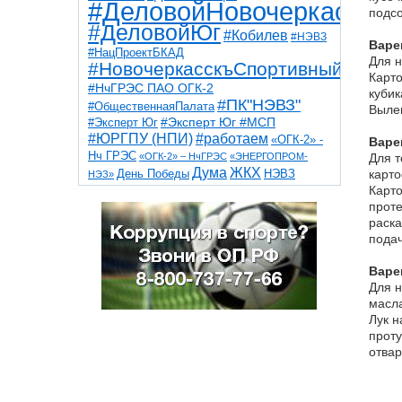
#ДеловойНовочеркасск
подсо
#ДеловойЮг
#Кобилев
#НЭВЗ
Варе
#НацПроектБКАД
Для н
#НовочеркасскъСпортивный
Карто
#НчГРЭС ПАО ОГК-2
кубик
#ПК"НЭВЗ"
#ОбщественнаяПалата
Вылеп
#Эксперт Юг
#Эксперт Юг #МСП
#ЮРГПУ (НПИ)
#работаем
«ОГК-2» -
Варе
Нч ГРЭС
«ОГК-2» – НчГРЭС
«ЭНЕРГОПРОМ-
Для т
Дума
ЖКХ
НЭВЗ
карто
День Победы
НЭЗ»
ТНТ
НчГРЭС
Карто
Победа
Собор
ТПП
проте
благоустройство
ветераны
выборы
дети
раска
дороги
казаки
коррупция
космос
подач
парк
общественная палата
пожар
роща
спорт
художники
театр
транспорт
Варе
Для н
масла
Лук н
проту
отвар