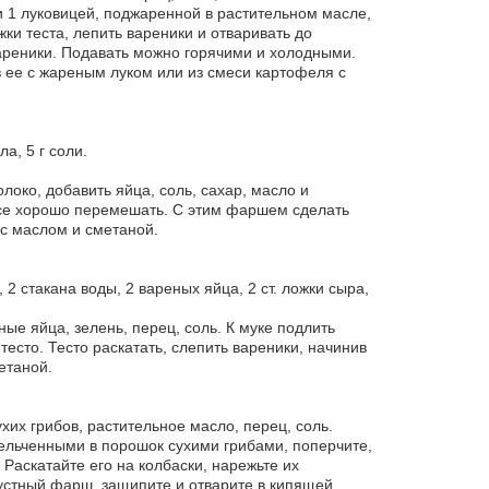
и 1 луковицей, поджаренной в растительном масле,
жки теста, лепить вареники и отваривать до
вареники. Подавать можно горячими и холодными.
 ее с жареным луком или из смеси картофеля с
ла, 5 г соли.
локо, добавить яйца, соль, сахар, масло и
и все хорошо перемешать. С этим фаршем сделать
 с маслом и сметаной.
, 2 стакана воды, 2 вареных яйца, 2 ст. ложки сыра,
ые яйца, зелень, перец, соль. К муке подлить
сто. Тесто раскатать, слепить вареники, начинив
етаной.
ухих грибов, растительное масло, перец, соль.
ельченными в порошок сухими грибами, поперчите,
 Раскатайте его на колбаски, нарежьте их
пустный фарш, защипите и отварите в кипящей