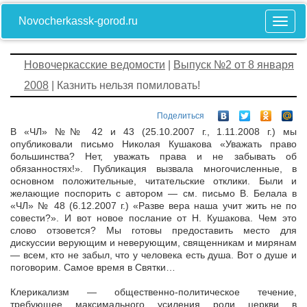
Novocherkassk-gorod.ru
Новочеркасские ведомости
|
Выпуск №2 от 8 января
2008
| Казнить нельзя помиловать!
Поделиться
В «ЧЛ» №№ 42 и 43 (25.10.2007 г., 1.11.2008 г.) мы
опубликовали письмо Николая Кушакова «Уважать право
большинства? Нет, уважать права и не забывать об
обязанностях!». Публикация вызвала многочисленные, в
основном положительные, читательские отклики. Были и
желающие поспорить с автором — см. письмо В. Белала в
«ЧЛ» № 48 (6.12.2007 г.) «Разве вера наша учит жить не по
совести?». И вот новое послание от Н. Кушакова. Чем это
слово отзовется? Мы готовы предоставить место для
дискуссии верующим и неверующим, священникам и мирянам
— всем, кто не забыл, что у человека есть душа. Вот о душе и
поговорим. Самое время в Святки…
Клерикализм — общественно-политическое течение,
требующее максимального усиления роли церкви в