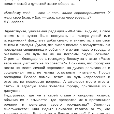
политической и духовной жизни общества.
«Каждому своё — это и есть залог веротерпимости. У
меня свои Боги, у Вас — свои, из-за чего воевать?»
В.Б. Авдеев
Здравствуйте, уважаемая редакция «ЧЛ»! Увы, видимо, в своё
время мне нужно было поступать на литературный или
исторический факультет, дабы связно и внятно излагать свои
мысли и взгляды. Думал, что писал письмо о возмутительном
поведении священника и событиях в жизни нашего города, а
оказалось, что чуть ли не на погромы людей созывал.
Огромная благодарность господину Белалу за статью «Разве
вера наша учит жить не по совести?». Понимаю, что городская
газета не место личной переписки, но думаю религиозная и
социальная тема не чужда остальным читателям. Прошу
господина Белала помочь встать на путь исправления и
ответить на некоторые вопросы. А заголовок моего ответа-
статьи я адресую всем жителям города, приглашая их к
дискуссии!
Недоумеваю, где же в своей статье я опорочил казаков,
обвинив их в язычестве, где превратил их в противников
религии и ренегатов своего государства? Упомянув
многоженство? Или Веды? Похвалив казаков за то, что
хранили веру в Бога, а не в Ваську-дьякона? И к чему вы