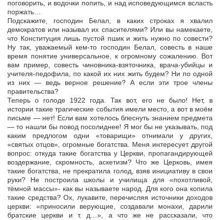
поговорить, и водочки попить, и над исповедующимся всласть
поржать…
Подскажите, господин Белал, в каких строках я хвалил
демократов или называл их спасителями? Или вы намекаете,
что Конституция лишь пустой пшик и жить нужно по совести?
Ну так, уважаемый кем-то господин Белал, совесть в наше
время понятие универсальное, к огромному сожалению. Вот
вам пример, совесть чиновника-взяточника, врача-убийцы и
учителя-педофила, по какой их них жить будем? Ни по одной
из них — ведь верное решение? А если эти трое члены
правительства?
Теперь о голоде 1922 года. Так вот, его не было! Нет, в
истории такие трагические события имели место, а вот в моём
письме — нет! Если вам хотелось блеснуть знанием предмета
— то нашли бы повод посолиднее! Я мог бы не указывать, под
каким предлогом одни «товарищи» отнимали у других,
«святых отцов», огромные богатства. Меня интересует другой
вопрос: откуда такие богатства у Церкви, пропагандирующей
воздержание, скромность, аскетизм? Что же Церковь, имея
такие богатства, не прекратила голод, взяв инициативу в свои
руки? Не построила школы и училища для «похотливой,
тёмной массы»- как вы называете народ. Для кого она копила
такие средства? Ох, лукавите, перечисляя источники доходов
церкви: «приносили верующие, создавали монахи, дарили
братские церкви и т. д…», а что же не рассказали, что