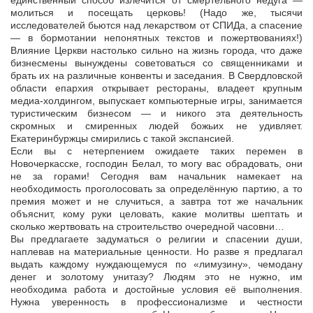
единственный способ излечится от смертельного недуга —
молиться и посещать церковь! (Надо же, тысячи
исследователей бьются над лекарством от СПИДа, а спасение
— в бормотании непонятных текстов и пожертвованиях!)
Влияние Церкви настолько сильно на жизнь города, что даже
бизнесмены вынуждены советоваться со священниками и
брать их на различные конвенты и заседания. В Свердловской
области епархия открывает рестораны, владеет крупным
медиа-холдингом, выпускает компьютерные игры, занимается
туристическим бизнесом — и никого эта деятельность
скромных и смиренных людей божьих не удивляет.
Екатеринбуржцы смирились с такой экспансией.
Если вы с нетерпением ожидаете таких перемен в
Новочеркасске, господин Белал, то могу вас обрадовать, они
не за горами! Сегодня вам начальник намекает на
необходимость проголосовать за определённую партию, а то
премия может и не случиться, а завтра тот же начальник
объяснит, кому руки целовать, какие молитвы шептать и
сколько жертвовать на строительство очередной часовни…
Вы предлагаете задуматься о религии и спасении души,
наплевав на материальные ценности. Но разве я предлагал
выдать каждому нуждающемуся по «лимузину», чемодану
денег и золотому унитазу? Людям это не нужно, им
необходима работа и достойные условия её выполнения.
Нужна уверенность в профессионализме и честности