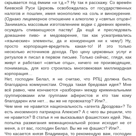
скрывается под ёмким «и т.д.»? Ну так я расскажу. Со времён
Киевской Руси Церковь освобождалась от государственных
налогов и пошлин, имея монополию на соль и винокурение.
(Однако лицемерное отношение к алкоголю у «святых отцов»!
Занимаясь массовым изготовлением водки с древних времён,
осуждать спивающуюся паству! Да ещё и преследовать
домашнее пиво- и медоварение, так как усматривались
«языческие» элементы, да и конкуренция ни к чему!) Ну,
просто корпорация-вредитель какая-то! И это только
несколько источников дохода. Про цену церковных услуг и
ритуалов я писал в первом письме. Только сейчас, глядя, как
живут и работают «святые отцы», ничего не производящие,
понимаешь, для кого строилась многовековая миллиардная
корпорация…
Нет, господин Белал, я не считаю, что РПЦ должна быть
благодарна коммунистам. Откуда такая бредовая идея? Мне
всё равно, чем кончаются «разборки» между криминальными
группировками или группами аферистов и кто там кому
благодарен или нет… вы же не провокатор? Или?..
Чем мне не нравится национальность «агента Дроздова»? То
есть иноземного патриарха Алексия? А с чего вы решили, что
не нравится? В статье я не высказывал фашистских идей. Увы,
попытка разжигания межнациональной розни исходит не от
меня, а от вас, господин Белал. Вы же не фашист? Или?..
Что касается князя Владимира, то рекомендую вам, господин