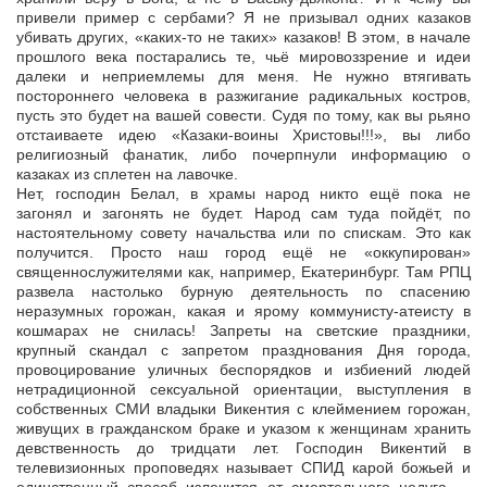
привели пример с сербами? Я не призывал одних казаков
убивать других, «каких-то не таких» казаков! В этом, в начале
прошлого века постарались те, чьё мировоззрение и идеи
далеки и неприемлемы для меня. Не нужно втягивать
постороннего человека в разжигание радикальных костров,
пусть это будет на вашей совести. Судя по тому, как вы рьяно
отстаиваете идею «Казаки-воины Христовы!!!», вы либо
религиозный фанатик, либо почерпнули информацию о
казаках из сплетен на лавочке.
Нет, господин Белал, в храмы народ никто ещё пока не
загонял и загонять не будет. Народ сам туда пойдёт, по
настоятельному совету начальства или по спискам. Это как
получится. Просто наш город ещё не «оккупирован»
священнослужителями как, например, Екатеринбург. Там РПЦ
развела настолько бурную деятельность по спасению
неразумных горожан, какая и ярому коммунисту-атеисту в
кошмарах не снилась! Запреты на светские праздники,
крупный скандал с запретом празднования Дня города,
провоцирование уличных беспорядков и избиений людей
нетрадиционной сексуальной ориентации, выступления в
собственных СМИ владыки Викентия с клеймением горожан,
живущих в гражданском браке и указом к женщинам хранить
девственность до тридцати лет. Господин Викентий в
телевизионных проповедях называет СПИД карой божьей и