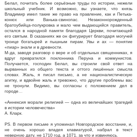
Белал, почитать более серьёзные труды по истории, нежели
школьный учебник. И возможно, вы узнаете, что князь
Владимир имел такие же право на правление, как и Петька-
конюх или Ванька-свинопас. Незаконнорожденный
братоубийца-полукровка и мало чем выдающийся правитель,
остался в народной памяти благодаря Церкви, почитающей
его святым. В сказаниях же он фигурирует благодаря могучей
троице богатырей и пышным пирам. Увы и ах — понятие
«пиар» знали и в древности.
М-да, заводя разговор о вере и об отдельных священниках, я
вдруг превратился поклонника Перуна и коммунистов.
Получается, господин Белал, вы строили свой ответ на
вырванных из общего текста и оттого лишённых смысла
словах. Жаль, я писал письмо, а не националистическую
агитку, и вдвойне жаль и тревожно, что другие проблемы вас
не тронули. Видимо, вы согласны с положением дел в
городе…
«Аннексия морали религией — одна из величайших трагедий
в истории человечества»
А. Кларк.
PS. В первом письме я упоминал Новгородское восстание, и,
не очень хорошо владея клавиатурой, набрал в текст
неверную дату, не 1710 год, а 1071, за что и извиняюсь.