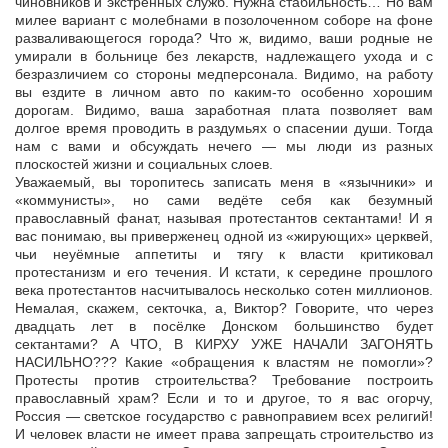
чиновников и экстренных служб. Нужна стабильность… Но вам
милее вариант с молебнами в позолоченном соборе на фоне
разваливающегося города? Что ж, видимо, ваши родные не
умирали в больнице без лекарств, надлежащего ухода и с
безразличием со стороны медперсонала. Видимо, на работу
вы ездите в личном авто по каким-то особенно хорошим
дорогам. Видимо, ваша заработная плата позволяет вам
долгое время проводить в раздумьях о спасении души. Тогда
нам с вами и обсуждать нечего — мы люди из разных
плоскостей жизни и социальных слоев.
Уважаемый, вы торопитесь записать меня в «язычники» и
«коммунисты», но сами ведёте себя как безумный
православный фанат, называя протестантов сектантами! И я
вас понимаю, вы приверженец одной из «жирующих» церквей,
чьи неуёмные аппетиты и тягу к власти критиковал
протестанизм и его течения. И кстати, к середине прошлого
века протестантов насчитывалось несколько сотен миллионов.
Немалая, скажем, секточка, а, Виктор? Говорите, что через
двадцать лет в посёлке Донском большинство будет
сектантами? А ЧТО, В КИРХУ УЖЕ НАЧАЛИ ЗАГОНЯТЬ
НАСИЛЬНО??? Какие «обращения к властям не помогли»?
Протесты против строительства? Требование построить
православный храм? Если и то и другое, то я вас огорчу,
Россия — светское государство с равноправием всех религий!
И человек власти не имеет права запрещать строительство из