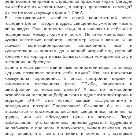
религиозной неприязни. Страшно за прихожан кирхи. Сегодня
вы клеймите их «сектантами», а завтра предложите самосуд?
Вы же не воинствующий фанат? Или?..
Вы противоречите какой-то своей воинственной вере,
господин Белал, говоря в адрес священнослужителей «всего
лишь люди». Они не просто люди, они заявляют о себе как о
посредниках между людьми и Богом. Но этим «ангелам» не
чужды некоторые слабости, например игры в казино и на
скачках, коллекционирование автомобилей, икон и
художественных полотен, да и чёрной икоркой под хороший
коньячок на корпоративных банкетах наши «смиренные слуги
господни» не брезгуют…
Если эти «святые» — единичные попиратели веры, то почему
Церковь позволяет портить себе имидж? Или это проклятые
коммунисты переоделись в рясы, построили церкви и
занимаются излечением рака, СПИДа, эпилепсии и
шизофрении за немалые деньги? А вас не покоробили
оскорбления господина Добринского в адрес жителей города и
редакции «ЧЛ»? Этот «отец» своими выступлениями и
поведением позорит Православие! Слышали бы вы, как
отзываются о прихожанах местные священники, «приняв на
грудь», или как обсуждают цены на ритуалы! Люди,
выбирающие путь священника, должны думать о будущем и
не забывать о прошлом. А получается, вышел из храма, снял
рясу, решил, что никто не видит, и можно и с матерком