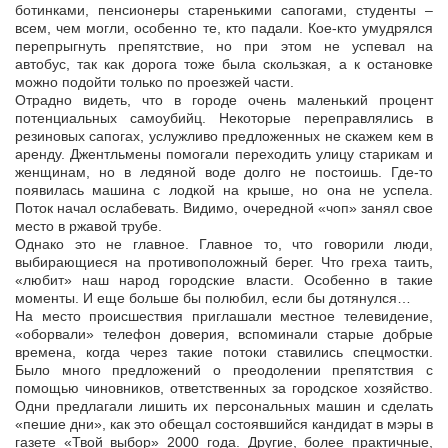
ботинками, пенсионеры старенькими сапогами, студенты –
всем, чем могли, особенно те, кто падали. Кое-кто умудрялся
перепрыгнуть препятствие, но при этом не успевал на
автобус, так как дорога тоже была скользкая, а к остановке
можно подойти только по проезжей части.
Отрадно видеть, что в городе очень маленький процент
потенциальных самоубийц. Некоторые переправлялись в
резиновых сапогах, услужливо предложенных не скажем кем в
аренду. Джентльмены помогали переходить улицу старикам и
женщинам, но в ледяной воде долго не постоишь. Где-то
появилась машина с лодкой на крыше, но она не успела.
Поток начал ослабевать. Видимо, очередной «чоп» занял свое
место в ржавой трубе.
Однако это не главное. Главное то, что говорили люди,
выбирающиеся на противоположный берег. Что греха таить,
«любит» наш народ городские власти. Особенно в такие
моменты. И еще больше бы полюбил, если бы дотянулся…
На место происшествия приглашали местное телевидение,
«оборвали» телефон доверия, вспоминали старые добрые
времена, когда через такие потоки ставились спецмостки.
Было много предложений о преодолении препятствия с
помощью чиновников, ответственных за городское хозяйство.
Одни предлагали лишить их персональных машин и сделать
«пешие дни», как это обещал состоявшийся кандидат в мэры в
газете «Твой выбор» 2000 года. Другие, более практичные,