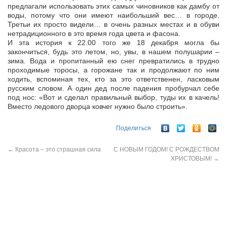
предлагали использовать этих самых чиновников как дамбу от
воды, потому что они имеют наибольший вес… в городе.
Третьи их просто видели… в очень разных местах и в обуви
нетрадиционного в это время года цвета и фасона.
И эта история к 22.00 того же 18 декабря могла бы
закончиться, будь это летом, но, увы, в нашем полушарии –
зима. Вода и пропитанный ею снег превратились в трудно
проходимые торосы, а горожане так и продолжают по ним
ходить, вспоминая тех, кто за это ответственен, ласковым
русским словом. А один дед после падения пробурчал себе
под нос: «Вот и сделал правильный выбор, туды их в качель!
Вместо ледового дворца ковчег нужно было строить».
Поделиться
←
Красота – это страшная сила
С НОВЫМ ГОДОМ! С РОЖДЕСТВОМ
ХРИСТОВЫМ!
→