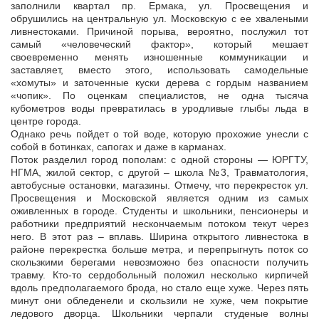
заполнили квартал пр. Ермака, ул. Просвещения и
обрушились на центральную ул. Московскую с ее хвалеными
ливнестоками. Причиной порыва, вероятно, послужил тот
самый «человеческий фактор», который мешает
своевременно менять изношенные коммуникации и
заставляет, вместо этого, использовать самодельные
«хомуты» и заточенные куски дерева с гордым названием
«чопик». По оценкам специалистов, не одна тысяча
кубометров воды превратилась в уродливые глыбы льда в
центре города.
Однако речь пойдет о той воде, которую прохожие унесли с
собой в ботинках, сапогах и даже в карманах.
Поток разделил город пополам: с одной стороны — ЮРГТУ,
НГМА, жилой сектор, с другой – школа №3, Травматология,
автобусные остановки, магазины. Отмечу, что перекресток ул.
Просвещения и Московской является одним из самых
оживленных в городе. Студенты и школьники, пенсионеры и
работники предприятий нескончаемым потоком текут через
него. В этот раз – вплавь. Ширина открытого ливнестока в
районе перекрестка больше метра, и перепрыгнуть поток со
скользкими берегами невозможно без опасности получить
травму. Кто-то сердобольный положил несколько кирпичей
вдоль предполагаемого брода, но стало еще хуже. Через пять
минут они обледенели и скользили не хуже, чем покрытие
ледового дворца. Школьники черпали студеные волны