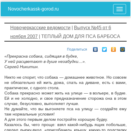
Novocherkassk-gorod.ru
Новочеркасские ведомости
|
Выпуск №45 от 6
ноября 2007
| ТЕПЛЫЙ ДОМ ДЛЯ ПСА БАРБОСА
Поделиться
«Прекрасна собака, сидящая в будке,
У ней расцветают в душе незабудки…».
Сергей Никитин.
Никто не спорит, что собака — домашнее животное. Но совсем
не обязательно ей жить дома, спать на диване, есть с вами,
практически, с одного стола.
Собака прекрасно может жить на улице — в вольере, в будке.
Ей и не холодно, и свое предназначение сторожа она в этом
случае, безусловно, выполняет лучше.
Не думайте, что вы выгоняете пса на улицу — создайте ему
там нормальные условия!
А для этого первым делом постройте хорошую будку.
Казалось бы, чего проще: взял какой-нибудь ящик побольше,
сделал дырку-вход, «присобачил» крышу, какую-то подстилку