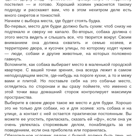
постелил — и готово. Хороший хозяин ужаснется такому
подходу и расскажет вам, что в этом нехитром деле есть
много секретов и тонкостей.
Начнем с выбора места, где будет стоять будка.
Во-первых, место для будки должно быть сухим: чтоб снизу не
подтекало и сверху не капало. Во-вторых, собака должна с
этого места видеть и слышать все, что творится вокруг. Своим
вниманием она должна охватить и семью хозяев, и
территорию двора, и кусочек улицы, по которому ходят чужие
— люди, собаки и другие животные, на которых положено
гавкнуть.
Вспомните, как собака выбирает место в маленькой городской
квартире. С вашей точки зрения, она всегда лежит в самом
неподходящем месте, где-нибудь на пороге кухни, а то и межу
вами и плитой. Но поставьте себя на это собачье место,
оглядитесь по сторонам и вы сразу поймете, что именно с
этой точки ваш домашний сторож контролирует максимум
пространства.
Выберите в своем дворе такое же место и для будки. Хорошо
это не только для собаки, но и для хозяев: хоть собака и на
улице, а контакт с ней остается практически постоянным. Вы
можете ее угостить, приласкать, сказать ей «фу», если она уж
очень увлеклась сторожевым делом, понаблюдать за ее
поведением, если она приболела или поранилась.
Обязательное условие: рядом с будкой должна быть тень, но