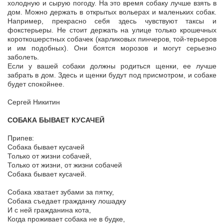
холодную и сырую погоду. На это время собаку лучше взять в
дом. Можно держать в открытых вольерах и маленьких собак.
Например, прекрасно себя здесь чувствуют таксы и
фокстерьеры. Не стоит держать на улице только крошечных
короткошерстных собачек (карликовых пинчеров, той-терьеров
и им подобных). Они боятся морозов и могут серьезно
заболеть.
Если у вашей собаки должны родиться щенки, ее лучше
забрать в дом. Здесь и щенки будут под присмотром, и собаке
будет спокойнее.
Сергей Никитин
СОБАКА БЫВАЕТ КУСАЧЕЙ
Припев:
Собака бывает кусачей
Только от жизни собачей,
Только от жизни, от жизни собачей
Собака бывает кусачей.
Собака хватает зубами за пятку,
Собака съедает гражданку лошадку
И с ней гражданина кота,
Когда проживает собака не в будке,