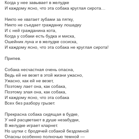
Когда у нее завывает в желудке
И каждому ясно, что эта собака круглая сирота…
Никто не хватает зубами за пятку,
Никто не съедает гражданку лошадку
И с ней гражданина кота,
Когда у собаки есть будка и миска,
Ошейник луна и в желудке сосиска,
И каждому ясно, что эта собака не круглая сирота!
Припев.
Собака несчастная очень опасна,
Ведь ей не везет в этой жизни ужасно,
Ужасно, как ей не везет,
Поэтому лает она, как собака,
Поэтому злая она, как собака,
И каждому ясно, что эта собака
Всех без разбору грызет.
Прекрасна собака сидящая в будке,
У ней расцветают в душе незабудки,
В желудке играет кларнет.
Но шутки с бродячей собакой бездомной
Опасны особенно полночью темной —