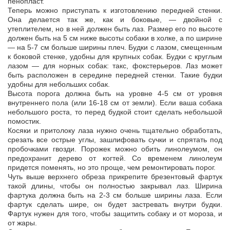
пенопласт.
Теперь можно приступать к изготовлению передней стенки.
Она делается так же, как и боковые, — двойной с
утеплителем, но в ней должен быть лаз. Размер его по высоте
должен быть на 5 см ниже высоты собаки в холке, а по ширине
— на 5-7 см больше ширины плеч. Будки с лазом, смещенным
к боковой стенке, удобны для крупных собак. Будки с круглым
лазом — для норных собак: такс, фокстерьеров. Лаз может
быть расположен в середине передней стенки. Такие будки
удобны для небольших собак.
Высота порога должна быть на уровне 4-5 см от уровня
внутреннего пола (или 16-18 см от земли). Если ваша собака
небольшого роста, то перед будкой стоит сделать небольшой
помостик.
Косяки и притолоку лаза нужно очень тщательно обработать,
срезать все острые углы, зашлифовать сучки и спрятать под
пробочками гвозди. Порожек можно обить линолеумом, он
предохранит дерево от когтей. Со временем линолеум
придется поменять, но это проще, чем ремонтировать порог.
Чуть выше верхнего обреза прикрепите брезентовый фартук
такой длины, чтобы он полностью закрывал лаз. Ширина
фартука должна быть на 2-3 см больше ширины лаза. Если
фартук сделать шире, он будет застревать внутри будки.
Фартук нужен для того, чтобы защитить собаку и от мороза, и
от жары.