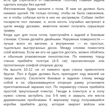
есть где спрятаться от сквозняков. Поэтому главная задача
сделать конуру без щелей.
Изготовление будки начните с пола. В нем не должно быть
никаких щелей. Не только потому, чтобы не было сквозняков,
но и чтобы собачьи когти в них не застревали. Собаки любят
поскрести пол лапами, и, если коготь случайно застрянет в
щели между досками, животное может получить серьезную
травму.
Когда щит для пола готов, приступайте к задней и боковым
стенкам. Стенки делайте двойными. Наружные поверхности —
лучше всего из вагонки, а внутренние — из простых,
тщательно выструганных досок. Между слоями поместите
слой войлока. Если же его не удастся достать, можно обойтись
и обычным упаковочным пенопластом. По нижнему торцу
стенок прибейте толстую (4-5 см) просмоленную или
пропитанную олифой опорную доску.
На высоте 10-12 см от нижнего края стенок приколотите
бруски. Пол в будке должен быть приподнят над землей на
такую высоту. Сколотите боковые и заднюю стенку между
собой и на образовавшуюся опорную рамку установите
приготовленный заранее пол. По периметру стенок прибейте
простой треугольный плинтус. Гвозди в плинтусе и в полу
нужно слегка заглубить (на 5-6 мм) и закрыть эти места
деревянными пробочками. К верхнему торцу получившейся
коробки прибейте доску, которая закроет войлок или