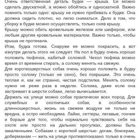
Очень ответственная деталь будки — крыша. Ее можно
сделать двускатной, а можно обойтись и односкатной. Важно
помнить только одно: крышу не нужно прибивать к будке. Она
должна сидеть плотно, но легко сниматься. Дело в том, что
уборку в будке можно осуществлять, только сняв крышу.
Крышу можно обить кровельным железом или шифером, или
любым другим кровельным материалом. Важно только, чтобы
крыша не протекала.
Итак, будка готова. Снаружи ее можно покрасить, а вот
изнутри делать этого не следует. На пол в будку очень хорошо
положить тюфячок, набитый соломой. Чехол тюфяка можно
время от времени стирать, а солому менять на свежую.
Для короткошерстных собак очень хорошо положить в будку
просто солому (только не сено), без покрышки. Это очень
теплая и, как ни странно, чистая подстилка. Менять солому
нужно не реже раза в неделю. Солома, даже если она
застревает в шерсти собаки, легко вычесывается.
Держать на улице можно собак практически всех пород. Для
служебных и охотничьих собак, в особенности
длинношерстных, жизнь на свежем воздухе не только не
вредна, а остро необходима. Лайки, сеттеры, легавые, гончие
и борзые для того, чтобы нормально чувствовать себя на
охоте или просто на дальних прогулках, должны быть
закаленными. Собакам с короткой шерстью: догам, боксерам,
доберманам — жить на улице противопоказано только в очень