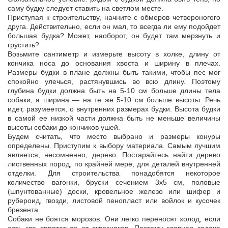
саму будку следует ставить на светлом месте.
Приступая к строительству, начните с обмеров четвероногого
друга. Действительно, если он мал, то всегда ли ему подойдет
большая будка? Может, наоборот, он будет там мерзнуть и
грустить?
Возьмите сантиметр и измерьте высоту в холке, длину от
кончика носа до основания хвоста и ширину в плечах.
Размеры будки в плане должны быть такими, чтобы пес мог
спокойно улечься, растянувшись во всю длину. Поэтому
глубина будки должна быть на 5-10 см больше длины тела
собаки, а ширина — на те же 5-10 см больше высоты. Речь
идет, разумеется, о внутренних размерах будки. Высота будки
в самой ее низкой части должна быть не меньше величины
высоты собаки до кончиков ушей.
Будем считать, что место выбрано и размеры конуры
определены. Приступим к выбору материала. Самым лучшим
является, несомненно, дерево. Постарайтесь найти дерево
лиственных пород, по крайней мере, для деталей внутренней
отделки. Для строительства понадобятся некоторое
количество вагонки, бруски сечением 3х5 см, половые
(шпунтованные) доски, кровельное железо или шифер и
рубероид, гвозди, листовой пенопласт или войлок и кусочек
брезента.
Собаки не боятся морозов. Они легко переносят холод, если