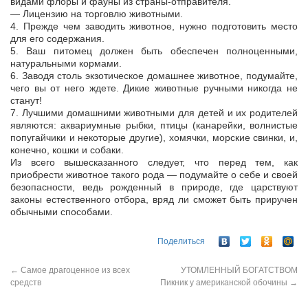
видами флоры и фауны из страны-отправителя.
— Лицензию на торговлю животными.
4. Прежде чем заводить животное, нужно подготовить место
для его содержания.
5. Ваш питомец должен быть обеспечен полноценными,
натуральными кормами.
6. Заводя столь экзотическое домашнее животное, подумайте,
чего вы от него ждете. Дикие животные ручными никогда не
станут!
7. Лучшими домашними животными для детей и их родителей
являются: аквариумные рыбки, птицы (канарейки, волнистые
попугайчики и некоторые другие), хомячки, морские свинки, и,
конечно, кошки и собаки.
Из всего вышесказанного следует, что перед тем, как
приобрести животное такого рода — подумайте о себе и своей
безопасности, ведь рожденный в природе, где царствуют
законы естественного отбора, вряд ли сможет быть приручен
обычными способами.
Поделиться
←
Самое драгоценное из всех
УТОМЛЕННЫЙ БОГАТСТВОМ
средств
Пикник у американской обочины
→