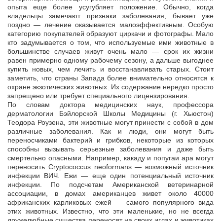
опыта еще более усугубляет положение. Обычно, когда
владельцы замечают признаки заболевания, бывает уже
поздно — лечение оказывается малоэффективным. Особую
категорию покупателей образуют циркачи и фотографы. Мало
кто задумывается о том, что используемые ими животные в
большинстве случаев живут очень мало — срок их жизни
равен примерно одному рабочему сезону, а дальше выгоднее
купить новых, чем лечить и восстанавливать старых. Стоит
заметить, что страны Запада более внимательно относятся к
охране экзотических животных. Их содержание нередко просто
запрещено или требует специального лицензирования.
По словам доктора медицинских наук, профессора
дерматологии Бэйлорской Школы Медицины (г. Хьюстон)
Теодора Роузена, эти животные могут принести с собой в дом
различные заболевания. Как и люди, они могут быть
переносчиками бактерий и грибков, некоторые из которых
способны вызывать серьезные заболевания и даже быть
смертельно опасными. Например, какаду и попугаи ара могут
переносить Cryptococcus neoformans — возможный источник
инфекции ВИЧ. Ежи — еще один потенциальный источник
инфекции. По подсчетам Американской ветеринарной
ассоциации, в домах американцев живет около 40000
африканских карликовых ежей — самого популярного вида
этих животных. Известно, что эти маленькие, но не всегда
дружелюбные существа переносят на своих иглах и животиках