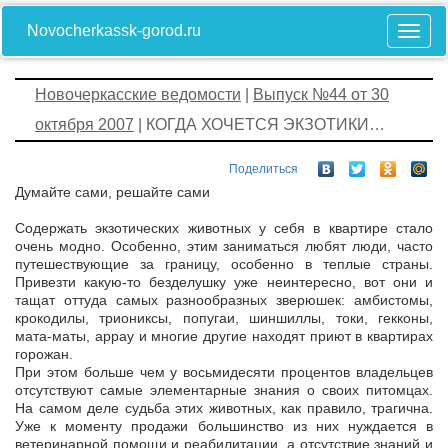
Novocherkassk-gorod.ru
Новочеркасские ведомости
|
Выпуск №44 от 30
октября 2007
| КОГДА ХОЧЕТСЯ ЭКЗОТИКИ…
Поделиться
Думайте сами, решайте сами
Содержать экзотических животных у себя в квартире стало
очень модно. Особенно, этим заниматься любят люди, часто
путешествующие за границу, особенно в теплые страны.
Привезти какую-то безделушку уже неинтересно, вот они и
тащат оттуда самых разнообразных зверюшек: амбистомы,
крокодилы, триониксы, попугаи, шиншиллы, токи, гекконы,
мата-маты, аррау и многие другие находят приют в квартирах
горожан.
При этом больше чем у восьмидесяти процентов владельцев
отсутствуют самые элементарные знания о своих питомцах.
На самом деле судьба этих животных, как правило, трагична.
Уже к моменту продажи большинство из них нуждается в
ветеринарной помощи и реабилитации, а отсутствие знаний и