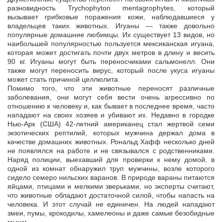
разновидность Trychophyton mentagrophytes, который
вызывает грибковые поражения кожи, наблюдавшиеся у
владельцев таких животных. Игуаны — также довольно
популярные домашние любимцы. Их существует 13 видов, но
наибольшей популярностью пользуется мексиканская игуана,
которая может достигать почти двух метров в длину и весить
90 кг. Игуаны могут быть переносчиками сальмонелл. Они
также могут переносить вирус, который после укуса игуаны
может стать причиной целлюлита.
Помимо того, что эти животные переносят различные
заболевания, они могут себя вести очень агрессивно по
отношению к человеку и, как бывает в последнее время, часто
нападают на своих хозяев и убивают их. Недавно в городке
Нью-Арк (США) 42-летний американец стал жертвой семи
экзотических рептилий, которых мужчина держал дома в
качестве домашних животных. Рональд Хафф несколько дней
не появлялся на работе и не связывался с родственниками.
Наряд полиции, выехавший для проверки к нему домой, в
одной из комнат обнаружил труп мужчины, возле которого
сидело семеро нильских варанов. В природе вараны питаются
яйцами, птицами и мелкими зверьками, но эксперты считают,
что животные обладают достаточной силой, чтобы напасть на
человека. И этот случай не единичен. На людей нападают
змеи, пумы, крокодилы, хамелеоны и даже самые безобидные