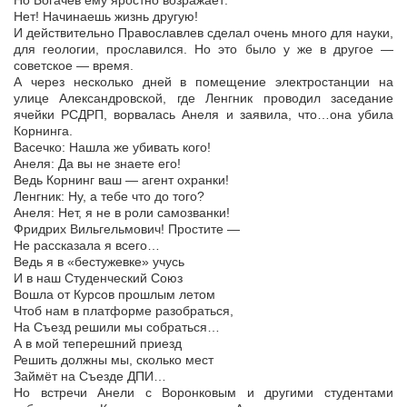
Но Богачёв ему яростно возражает:
Нет! Начинаешь жизнь другую!
И действительно Православлев сделал очень много для науки,
для геологии, прославился. Но это было у же в другое —
советское — время.
А через несколько дней в помещение электростанции на
улице Александровской, где Ленгник проводил заседание
ячейки РСДРП, ворвалась Анеля и заявила, что…она убила
Корнинга.
Васечко: Нашла же убивать кого!
Анеля: Да вы не знаете его!
Ведь Корнинг ваш — агент охранки!
Ленгник: Ну, а тебе что до того?
Анеля: Нет, я не в роли самозванки!
Фридрих Вильгельмович! Простите —
Не рассказала я всего…
Ведь я в «бестужевке» учусь
И в наш Студенческий Союз
Вошла от Курсов прошлым летом
Чтоб нам в платформе разобраться,
На Съезд решили мы собраться…
А в мой теперешний приезд
Решить должны мы, сколько мест
Займёт на Съезде ДПИ…
Но встречи Анели с Воронковым и другими студентами