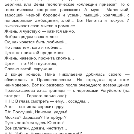
Берлина или Вены геологические коллекции привезёт. То о
геологическом конгрессе расскажет. А муж… Маленький,
заросший черной бородой и усами, пьющий, храпящий, с
непомерными амбициями, злой… Вот Нинетта и тоскует. И
высказывает свои мысли в романсе.
Жизнь, я чувствую — катится мимо,
Выбрав рядом свою колею…
Ох, как хочется быть любимой…
Но лишь тем, кого я люблю…
Цели нет никакой предо мною…
Жизнь, наверно, прожита сполна…
Цели — нет! И я пустотою,
Словно ватой, окружена!
В конце концов, Нина Николаевна добилась своего —
сблизилась с Православлевым. Но страдала при этом
неимоверно. Вот их разговор после очередного возвращения
Православлева из-за границы — с чертежами Рогуйского (на
этот раз — Горного павильона):
Н.Н.: В глаза смотреть — ему… соседям…
А то — сынишка спросит вдруг…
ПА: Послушай, Ниночка, уедем!
Москва? Варшава? Петербург?
Пусть остаётся здесь Юпатов!
Все сплетни, дрязги, институт…
Н.Н.: Забыть Новочеркасск проклятый?