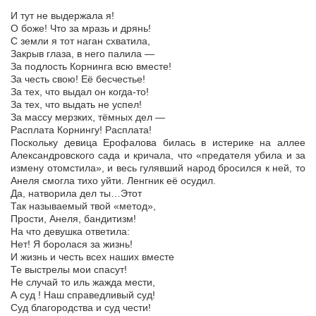
И тут не выдержала я!
О боже! Что за мразь и дрянь!
С земли я тот наган схватила,
Закрыв глаза, в него палила —
За подлость Корнинга всю вместе!
За честь свою! Её бесчестье!
За тех, что выдал он когда-то!
За тех, что выдать не успел!
За массу мерзких, тёмных дел —
Расплата Корнингу! Расплата!
Поскольку девица Ерофалова билась в истерике на аллее
Александровского сада и кричала, что «предателя убила и за
измену отомстила», и весь гулявший народ бросился к ней, то
Анеля смогла тихо уйти. Ленгник её осудил.
Да, натворила дел ты…Этот
Так называемый твой «метод»,
Прости, Анеля, бандитизм!
На что девушка ответила:
Нет! Я боролася за жизнь!
И жизнь и честь всех наших вместе
Те выстрелы мои спасут!
Не случай то иль жажда мести,
А суд ! Наш справедливый суд!
Суд благородства и суд чести!