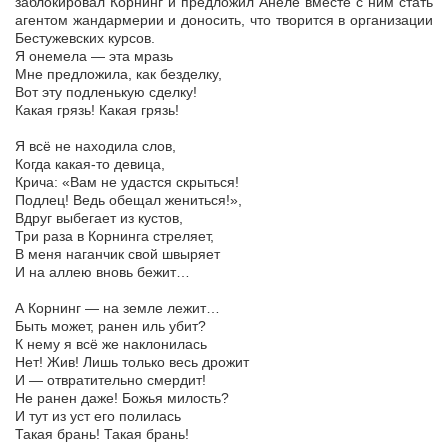
заблокировал Корнинг и предложил Анеле вместе с ним стать
агентом жандармерии и доносить, что творится в организации
Бестужевских курсов.
Я онемела — эта мразь
Мне предложила, как безделку,
Вот эту подленькую сделку!
Какая грязь! Какая грязь!
Я всё не находила слов,
Когда какая-то девица,
Крича: «Вам не удастся скрыться!
Подлец! Ведь обещал жениться!»,
Вдруг выбегает из кустов,
Три раза в Корнинга стреляет,
В меня наганчик свой швыряет
И на аллею вновь бежит…
А Корнинг — на земле лежит…
Быть может, ранен иль убит?
К нему я всё же наклонилась
Нет! Жив! Лишь только весь дрожит
И — отвратительно смердит!
Не ранен даже! Божья милость?
И тут из уст его полилась
Такая брань! Такая брань!