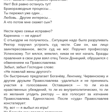
Нет! Всё равно останусь тут!
Бракоразводные процессы…
Ты пережил уже один…
Любовь…Другие интересы…
А что потом мне скажет сын?
Нести ярмо семьи исправно?
Каренина — не идеал!
С отъездом не получилось…Ситуацию надо было разруливать
Ректор поручил устроить суд чести. Сам он, как лицо
заинтересованное, вести суд не мог. Поручил профессору
Успенскому. Тот мялся, мямлил, никак не мог начать. Бразды
правления в свои руки взял отец Тихон Донецкий, обрушился с
обвинением на Православлева:
Забыл, забыл Господне слово:
«Не пожелай жены другого!»
Он быстренько предлагает Богачёву, Ленгнику, Чирвинскому и
другим друзьям Православлева -удалиться и не принимать
участия в голосовании. Оставшиеся — то ли из-за
нравственных убеждений, то ли из внутриполитических, то ли
из желания угодить ректору — все голосуют за изгнание
Православлева. Единогласно. После «суда» Православлев
констатирует:
Ну, вот — я выбыл из игры!