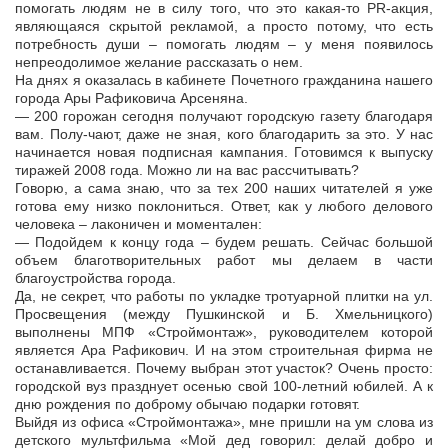
помогать людям не в силу того, что это какая-то PR-акция,
являющаяся скрытой рекламой, а просто потому, что есть
потребность души – помогать людям – у меня появилось
непреодолимое желание рассказать о нем.
На днях я оказалась в кабинете Почетного гражданина нашего
города Ары Рафиковича Арсеняна.
— 200 горожан сегодня получают городскую газету благодаря
вам. Полу-чают, даже не зная, кого благодарить за это. У нас
начинается новая подписная кампания. Готовимся к выпуску
тиражей 2008 года. Можно ли на вас рассчитывать?
Говорю, а сама знаю, что за тех 200 наших читателей я уже
готова ему низко поклониться. Ответ, как у любого делового
человека – лаконичен и моментален:
— Подойдем к концу года – будем решать. Сейчас большой
объем благотворительных работ мы делаем в части
благоустройства города.
Да, не секрет, что работы по укладке тротуарной плитки на ул.
Просвещения (между Пушкинской и Б. Хмельницкого)
выполнены МПФ «Строймонтаж», руководителем которой
является Ара Рафикович. И на этом строительная фирма не
останавливается. Почему выбран этот участок? Очень просто:
городской вуз празднует осенью свой 100-летний юбилей. А к
дню рождения по доброму обычаю подарки готовят.
Выйдя из офиса «Строймонтажа», мне пришли на ум слова из
детского мультфильма «Мой дед говорил: делай добро и