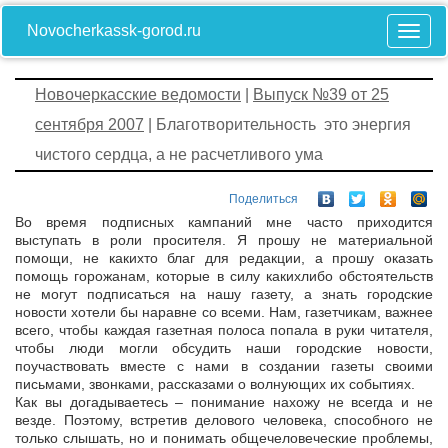
Novocherkassk-gorod.ru
Новочеркасские ведомости
|
Выпуск №39 от 25
сентября 2007
| Благотворительность ­ это энергия
чистого сердца, а не расчетливого ума
Поделиться
Во время подписных кампаний мне часто приходится
выступать в роли просителя. Я прошу не материальной
помощи, не каких­то благ для редакции, а прошу оказать
помощь горожанам, которые в силу каких­либо обстоятельств
не могут подписаться на нашу газету, а знать городские
новости хотели бы наравне со всеми. Нам, газетчикам, важнее
всего, чтобы каждая газетная полоса попала в руки читателя,
чтобы люди могли обсудить наши городские новости,
поучаствовать вместе с нами в создании газеты своими
письмами, звонками, рассказами о волнующих их событиях.
Как вы догадываетесь – понимание нахожу не всегда и не
везде. Поэтому, встретив делового человека, способного не
только слышать, но и понимать общечеловеческие проблемы,