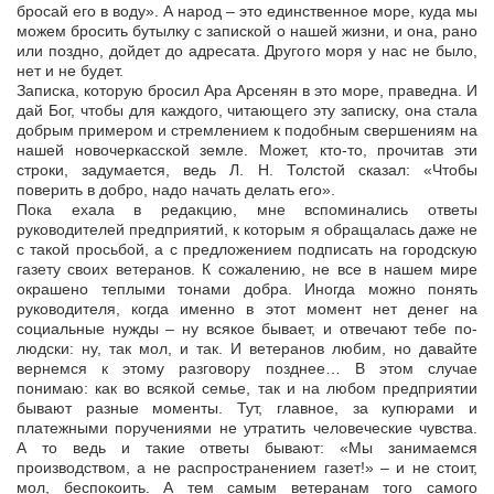
бросай его в воду». А народ – это единственное море, куда мы
можем бросить бутылку с запиской о нашей жизни, и она, рано
или поздно, дойдет до адресата. Другого моря у нас не было,
нет и не будет.
Записка, которую бросил Ара Арсенян в это море, праведна. И
дай Бог, чтобы для каждого, читающего эту записку, она стала
добрым примером и стремлением к подобным свершениям на
нашей новочеркасской земле. Может, кто-то, прочитав эти
строки, задумается, ведь Л. Н. Толстой сказал: «Чтобы
поверить в добро, надо начать делать его».
Пока ехала в редакцию, мне вспоминались ответы
руководителей предприятий, к которым я обращалась даже не
с такой просьбой, а с предложением подписать на городскую
газету своих ветеранов. К сожалению, не все в нашем мире
окрашено теплыми тонами добра. Иногда можно понять
руководителя, когда именно в этот момент нет денег на
социальные нужды – ну всякое бывает, и отвечают тебе по-
людски: ну, так мол, и так. И ветеранов любим, но давайте
вернемся к этому разговору позднее… В этом случае
понимаю: как во всякой семье, так и на любом предприятии
бывают разные моменты. Тут, главное, за купюрами и
платежными поручениями не утратить человеческие чувства.
А то ведь и такие ответы бывают: «Мы занимаемся
производством, а не распространением газет!» – и не стоит,
мол, беспокоить. А тем самым ветеранам того самого