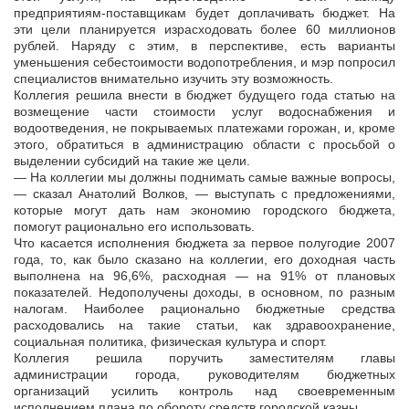
предприятиям-поставщикам будет доплачивать бюджет. На
эти цели планируется израсходовать более 60 миллионов
рублей. Наряду с этим, в перспективе, есть варианты
уменьшения себестоимости водопотребления, и мэр попросил
специалистов внимательно изучить эту возможность.
Коллегия решила внести в бюджет будущего года статью на
возмещение части стоимости услуг водоснабжения и
водоотведения, не покрываемых платежами горожан, и, кроме
этого, обратиться в администрацию области с просьбой о
выделении субсидий на такие же цели.
— На коллегии мы должны поднимать самые важные вопросы,
— сказал Анатолий Волков, — выступать с предложениями,
которые могут дать нам экономию городского бюджета,
помогут рационально его использовать.
Что касается исполнения бюджета за первое полугодие 2007
года, то, как было сказано на коллегии, его доходная часть
выполнена на 96,6%, расходная — на 91% от плановых
показателей. Недополучены доходы, в основном, по разным
налогам. Наиболее рационально бюджетные средства
расходовались на такие статьи, как здравоохранение,
социальная политика, физическая культура и спорт.
Коллегия решила поручить заместителям главы
администрации города, руководителям бюджетных
организаций усилить контроль над своевременным
исполнением плана по обороту средств городской казны.