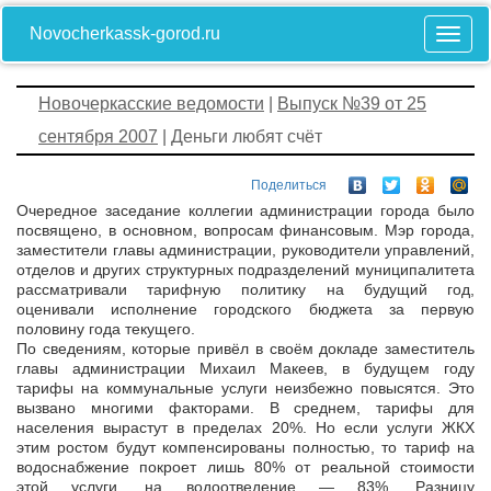
Novocherkassk-gorod.ru
Новочеркасские ведомости
|
Выпуск №39 от 25
сентября 2007
| Деньги любят счёт
Поделиться
Очередное заседание коллегии администрации города было
посвящено, в основном, вопросам финансовым. Мэр города,
заместители главы администрации, руководители управлений,
отделов и других структурных подразделений муниципалитета
рассматривали тарифную политику на будущий год,
оценивали исполнение городского бюджета за первую
половину года текущего.
По сведениям, которые привёл в своём докладе заместитель
главы администрации Михаил Макеев, в будущем году
тарифы на коммунальные услуги неизбежно повысятся. Это
вызвано многими факторами. В среднем, тарифы для
населения вырастут в пределах 20%. Но если услуги ЖКХ
этим ростом будут компенсированы полностью, то тариф на
водоснабжение покроет лишь 80% от реальной стоимости
этой услуги, на водоотведение — 83%. Разницу