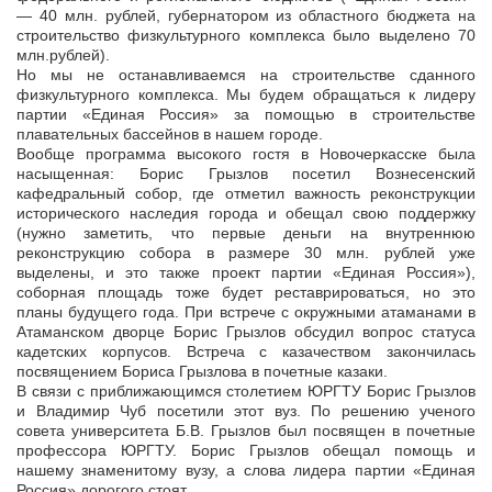
— 40 млн. рублей, губернатором из областного бюджета на
строительство физкультурного комплекса было выделено 70
млн.рублей).
Но мы не останавливаемся на строительстве сданного
физкультурного комплекса. Мы будем обращаться к лидеру
партии «Единая Россия» за помощью в строительстве
плавательных бассейнов в нашем городе.
Вообще программа высокого гостя в Новочеркасске была
насыщенная: Борис Грызлов посетил Вознесенский
кафедральный собор, где отметил важность реконструкции
исторического наследия города и обещал свою поддержку
(нужно заметить, что первые деньги на внутреннюю
реконструкцию собора в размере 30 млн. рублей уже
выделены, и это также проект партии «Единая Россия»),
соборная площадь тоже будет реставрироваться, но это
планы будущего года. При встрече с окружными атаманами в
Атаманском дворце Борис Грызлов обсудил вопрос статуса
кадетских корпусов. Встреча с казачеством закончилась
посвящением Бориса Грызлова в почетные казаки.
В связи с приближающимся столетием ЮРГТУ Борис Грызлов
и Владимир Чуб посетили этот вуз. По решению ученого
совета университета Б.В. Грызлов был посвящен в почетные
профессора ЮРГТУ. Борис Грызлов обещал помощь и
нашему знаменитому вузу, а слова лидера партии «Единая
Россия» дорогого стоят.