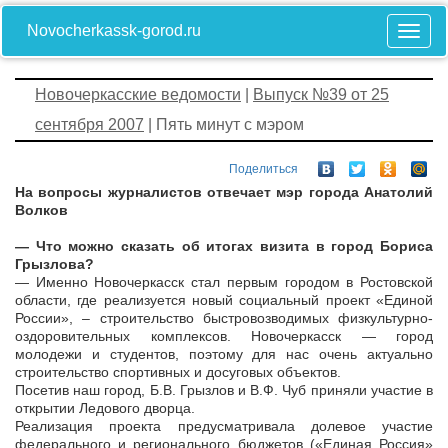
Novocherkassk-gorod.ru
Новочеркасские ведомости
|
Выпуск №39 от 25
сентября 2007
| Пять минут с мэром
Поделиться
На вопросы журналистов отвечает мэр города Анатолий
Волков
— Что можно сказать об итогах визита в город Бориса
Грызлова?
— Именно Новочеркасск стал первым городом в Ростовской
области, где реализуется новый социальный проект «Единой
России», – строительство быстровозводимых физкультурно-
оздоровительных комплексов. Новочеркасск — город
молодежи и студентов, поэтому для нас очень актуально
строительство спортивных и досуговых объектов.
Посетив наш город, Б.В. Грызлов и В.Ф. Чуб приняли участие в
открытии Ледового дворца.
Реализация проекта предусматривала долевое участие
федерального и регионального бюджетов («Единая Россия»