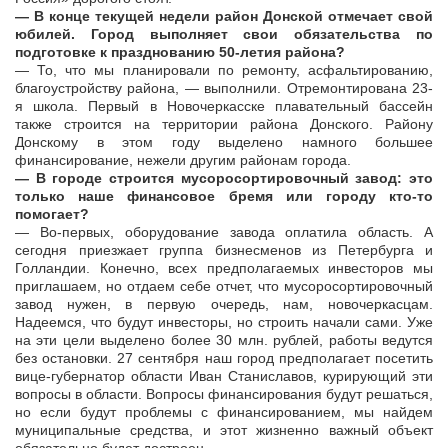
— В конце текущей недели район Донской отмечает свой
юбилей. Город выполняет свои обязательства по
подготовке к празднованию 50-летия района?
— То, что мы планировали по ремонту, асфальтированию,
благоустройству района, — выполнили. Отремонтирована 23-
я школа. Первый в Новочеркасске плавательный бассейн
также строится на территории района Донского. Району
Донскому в этом году выделено намного большее
финансирование, нежели другим районам города.
— В городе строится мусоросортировочный завод: это
только наше финансовое бремя или городу кто-то
помогает?
— Во-первых, оборудование завода оплатила область. А
сегодня приезжает группа бизнесменов из Петербурга и
Голландии. Конечно, всех предполагаемых инвесторов мы
приглашаем, но отдаем себе отчет, что мусоросортировочный
завод нужен, в первую очередь, нам, новочеркасцам.
Надеемся, что будут инвесторы, но строить начали сами. Уже
на эти цели выделено более 30 млн. рублей, работы ведутся
без остановки. 27 сентября наш город предполагает посетить
вице-губернатор области Иван Станиславов, курирующий эти
вопросы в области. Вопросы финансирования будут решаться,
но если будут проблемы с финансированием, мы найдем
муниципальные средства, и этот жизненно важный объект