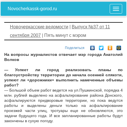
Novocherkassk-gorod.ru
Новочеркасские ведомости
|
Выпуск №37 от 11
сентября 2007
| Пять минут с мэром
Поделиться
На вопросы журналистов отвечает мэр города Анатолий
Волков
— Успеет ли город реализовать планы по
благоустройству территории до начала осенней слякоти,
успеют ли «дорожники» выполнить намеченные объемы
работ?
— Большой объем работ ведется на ул.Пушкинской, порядка 4
млн. рублей выделено на асфальтирование района Донского,
асфальтируются придворовые территории, но пока ведутся
работы и выделены деньги только на асфальтирование
проезжей части улиц, тротуары еще не обновляются, это
задачи будущего года. И все запланированные работы будут
закончены в сухую погоду.