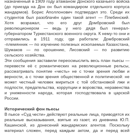
назначенный в 1909 году атаманом Донского казачьего войска
(до приезда на Дон он был командиром отдельного корпуса
жандармов). Борис Аполлонович подтвердил это. Среди их
студентов был разоблачён один такой агент — Плебинский.
Хотя возражал, что его друг Домбровский был
революционером — ведь у него дядя был генерал-
губернатором Туркестанского военного округа. К нему-то они и
отправились в 1911 году, где работали: Домбровский
-племянник — по изучению полезных ископаемых Казахстана,
Шумаков — по орошению, Лисовский — по развитию
сельского хозяйства.
Эти сообщения заставили переосмыслить весь план пьесы —
перевести её с романтических на революционные рельсы,
рассматривать понятие «честь» не с точки зрения любви и
верности, а с точки зрения общественной и политической: не
может честный человек мириться с той обстановкой лжи и
подлости, предательства, коррупции и воровства, неравенства
и униженности народа, которая господствовала в царской
России.
Исторический фон пьесы
В пьесе «Суд чести» действуют реальные лица, приводятся их
реальные высказывания, взятые из газет, из дневника Ю.П.
Кашинской, из донесений жандармских агентов. Поскольку
материал сложен, перед каждым актом, да и перед всей