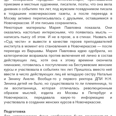
приезжие и местные художники, писатели, поэты, что она вела
дневник о событиях тех лет, под мужским псевдонимом писала
в тогдашние новочеркасские газеты, а после переезда в
Москву активно переписывалась с друзьями, оставшимися в
Новочеркасске. И эти письма сохранились.
Некоторые материалы Мария Павловна показала. Они
оказались настолько интересными, что появилась мысль —
написать пьесу об этом. И не в прозе, а в стихах. Назвать её
«Суд чести» и вывести в качестве героев преподавателей
института в момент его становления в Новочеркасске — после
переезда из Варшавы. Мария Павловна идею одобрила, но
категорически возражала против включения её лично в состав
действующих лиц, хотя она к этому времени окончила
гимназию, готовилась к поступлению на Бестужевские женские
курсы и участвовала в событиях тех лет. Пришлось вместо неё
ввести в число действующих лиц её младшую сестру Наталью
и Зинину Анелю. Вообще-то у первого ректора ДПИ Н.Н.
Зинина детей не было, но существовала то ли племянница, то
ли воспитанница, которая отличалась революционным
образом мыслей, ездила из Москвы в Петербург и
Новочеркасск, передавала какую-то информацию и
участвовала в создании женских курсов в Новочеркасске.
Подготовка