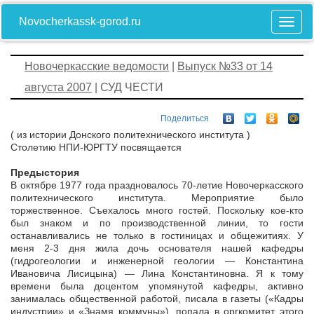
Novocherkassk-gorod.ru
Новочеркасские ведомости
|
Выпуск №33 от 14
августа 2007
| СУД ЧЕСТИ
Поделиться
( из истории Донского политехнического института )
Столетию НПИ-ЮРГТУ посвящается
Предыстория
В октябре 1977 года праздновалось 70-летие Новочеркасского
политехнического института. Мероприятие было
торжественное. Съехалось много гостей. Поскольку кое-кто
был знаком и по производственной линии, то гости
останавливались не только в гостиницах и общежитиях. У
меня 2-3 дня жила дочь основателя нашей кафедры
(гидрогеологии и инженерной геологии — Константина
Ивановича Лисицына) — Лина Константиновна. Я к тому
времени была доцентом упомянутой кафедры, активно
занималась общественной работой, писала в газеты («Кадры
индустрии» и «Знамя коммуны»), попала в оргкомитет этого