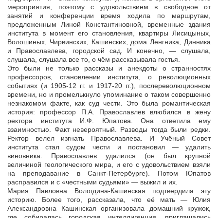
мероприятия, поэтому с удовольствием в свободное от
занятий и конференции время ходила по маршрутам,
предложенным Линой Константиновной, временные здания
института в момент его становления, квартиры Лисицыных,
Волошиных, Чирвинских, Кашинских, дома Ленгника, Динника
и Православлева, городской сад. И конечно, — слушала,
слушала, слушала все то, о чём рассказывала гостья.
Это были не только рассказы и анекдоты о странностях
профессоров, становлении института, о революционных
событиях (и 1905-12 гг. и 1917-20 гг.), послереволюционном
времени, но и промелькнуло упоминание о таком совершенно
незнакомом факте, как суд чести. Это была романтическая
история: профессор П.А. Православлев влюбился в жену
ректора института И.Ф. Юпатова. Она ответила ему
взаимностью. Факт невероятный. Разводы тогда были редки.
Ректор велел изгнать Православлева. И Учёный Совет
института стал судом чести и постановил — удалить
виновника. Православлев удалился (он был крупной
величиной геологического мира, и его с удовольствием взяли
на преподавание в Санкт-Петербурге). Потом Юпатов
расправился и с «честными судьями» — выжил и их.
Мария Павловна Вологдина-Кашинская подтвердила эту
историю. Более того, рассказала, что её мать — Юлия
Александровна Кашинская организовала домашний кружок,
где собиралась городская интеллигенция, приглашались