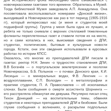
Для исторического фона необходимо было ознакомиться с
новочеркасскими газетами того времени. Обратилась в Музей.
Тогда библиотекой Музея заведовала А.П. Ахмадулина. Она
посоветовала воспользоваться номерами «Донской жизни»,
выходившей в Новочеркасске как раз в тот период (1905-1916
гг), который интересовал нас (и меня и студентов моей
подшефной группы). Группа у меня была одна из лучших, и
ребята не только снимали с верхних стеллажей тяжеленные
фолианты переплетенных газет и ставили потом их на место,
но и сами копались в них, выискивая сведения о ДПИ,
студентах, политические, бытовые и культурные новости
города. Кстати, они эти сведения использовали в курсовых
работах по истории КПСС.
Оказалось, что многие из преподавателей ДПИ писали в
газетах: ректор Н.Н. Зинин -о трудностях становления ДПИ,
В.В Богачёв — о португальском землетрясении и геологии
Новочеркасска, Б.Б. Полынов — о почвах Донского края, К.И.
Лисицын — о минеральных водах, Ф.В. Ленгник — о
воздухоплавании, С.П. Вологдин — о металлографии и
практике студентов, П. А. Православлев — об ископаемых
слонах. Были сообщения о смерти ассистента Шорнинга —
его расстреляла обманутая им девушка. Регулярно писал отец
Тихон Донецкий — на воспитательные темы, обвиняя
студентов и некоторых преподавателей ДПИ в безбожии. Были
глухие сообщения о волнениях, о раскрытии подпольных