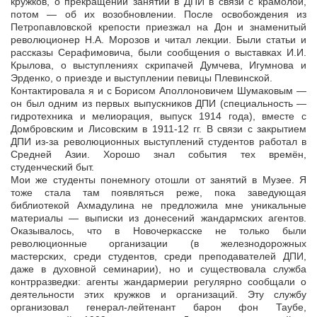
кружков, о прекращении занятий в ДПИ в связи с крамолой,
потом — об их возобновлении. После освобождения из
Петропавловской крепости приезжал на Дон и знаменитый
революционер Н.А. Морозов и читал лекции. Были статьи и
рассказы Серафимовича, были сообщения о выставках И.И.
Крылова, о выступлениях скрипачей Думчева, Игумнова и
Эрденко, о приезде и выступлении певицы Плевинской.
Контактировала я и с Борисом Аполлоновичем Шумаковым —
он был одним из первых выпускников ДПИ (специальность —
гидротехника и мелиорация, выпуск 1914 года), вместе с
Домбровским и Лисовским в 1911-12 гг. В связи с закрытием
ДПИ из-за революционных выступлений студентов работал в
Средней Азии. Хорошо знал события тех времён,
студенческий быт.
Мои же студенты понемногу отошли от занятий в Музее. Я
тоже стала там появляться реже, пока заведующая
библиотекой Ахмадулина не предложила мне уникальные
материалы — выписки из донесений жандармских агентов.
Оказывалось, что в Новочеркасске не только были
революционные организации (в железнодорожных
мастерских, среди студентов, среди преподавателей ДПИ,
даже в духовной семинарии), но и существовала служба
контрразведки: агенты жандармерии регулярно сообщали о
деятельности этих кружков и организаций. Эту службу
организовал генерал-лейтенант барон фон Таубе,