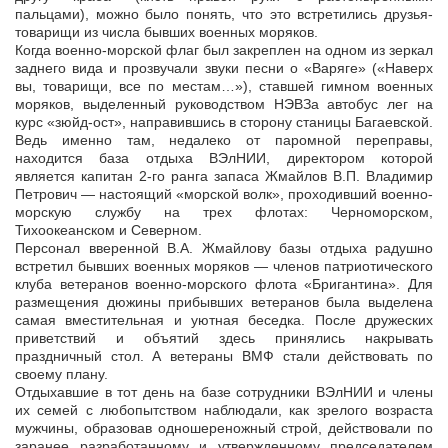
пальцами), можно было понять, что это встретились друзья-
товарищи из числа бывших военных моряков.
Когда военно-морской флаг был закреплен на одном из зеркал
заднего вида и прозвучали звуки песни о «Варяге» («Наверх
вы, товарищи, все по местам…»), ставшей гимном военных
моряков, выделенный руководством НЭВЗа автобус лег на
курс «зюйд-ост», направившись в сторону станицы Багаевской.
Ведь именно там, недалеко от паромной переправы,
находится база отдыха ВЭлНИИ, директором которой
является капитан 2-го ранга запаса Жмайлов В.П. Владимир
Петрович — настоящий «морской волк», проходивший военно-
морскую службу на трех флотах: Черноморском,
Тихоокеанском и Северном.
Персонал вверенной В.А. Жмайлову базы отдыха радушно
встретил бывших военных моряков — членов патриотического
клуба ветеранов военно-морского флота «Бригантина». Для
размещения дюжины прибывших ветеранов была выделена
самая вместительная и уютная беседка. После дружеских
приветствий и объятий здесь принялись накрывать
праздничный стол. А ветераны ВМФ стали действовать по
своему плану.
Отдыхавшие в тот день на базе сотрудники ВЭлНИИ и члены
их семей с любопытством наблюдали, как зрелого возраста
мужчины, образовав одношереножный строй, действовали по
заранее разработанному и утвержденному председателем