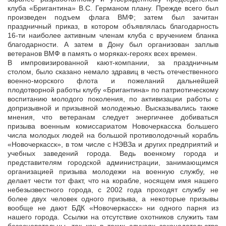
клуба «Бригантина» В.С. Германом плану. Прежде всего был
произведен подъем флага ВМФ; затем был зачитан
праздничный приказ, в котором объявлялась благодарность
16-ти наиболее активным членам клуба с вручением бланка
благодарности. А затем в Дону был организован заплыв
ветеранов ВМФ в память о моряках-героях всех времен.
В импровизированной кают-компании, за праздничным
столом, было сказано немало здравиц в честь отечественного
военно-морского флота и пожеланий дальнейшей
плодотворной работы клубу «Бригантина» по патриотическому
воспитанию молодого поколения, по активизации работы с
допризывной и призывной молодежью. Высказывались также
мнения, что ветеранам следует энергичнее добиваться
призыва военным комиссариатом Новочеркасска большего
числа молодых людей на большой противолодочный корабль
«Новочеркасск», в том числе с НЭВЗа и других предприятий и
учебных заведений города. Ведь военкому города и
представителям городской администрации, занимающимся
организацией призыва молодежи на военную службу, не
делает чести тот факт, что на корабле, носящем имя нашего
небезызвестного города, с 2002 года проходят службу не
более двух человек одного призыва, а некоторые призывы
вообще не дают БДК «Новочеркасск» ни одного парня из
нашего города. Ссылки на отсутствие охотников служить там