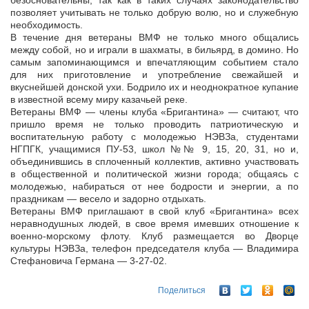
безосновательны, так как в таких случаях законодательство
позволяет учитывать не только добрую волю, но и служебную
необходимость.
В течение дня ветераны ВМФ не только много общались
между собой, но и играли в шахматы, в бильярд, в домино. Но
самым запоминающимся и впечатляющим событием стало
для них приготовление и употребление свежайшей и
вкуснейшей донской ухи. Бодрило их и неоднократное купание
в известной всему миру казачьей реке.
Ветераны ВМФ — члены клуба «Бригантина» — считают, что
пришло время не только проводить патриотическую и
воспитательную работу с молодежью НЭВЗа, студентами
НГПГК, учащимися ПУ-53, школ №№ 9, 15, 20, 31, но и,
объединившись в сплоченный коллектив, активно участвовать
в общественной и политической жизни города; общаясь с
молодежью, набираться от нее бодрости и энергии, а по
праздникам — весело и задорно отдыхать.
Ветераны ВМФ приглашают в свой клуб «Бригантина» всех
неравнодушных людей, в свое время имевших отношение к
военно-морскому флоту. Клуб размещается во Дворце
культуры НЭВЗа, телефон председателя клуба — Владимира
Стефановича Германа — 3-27-02.
Поделиться