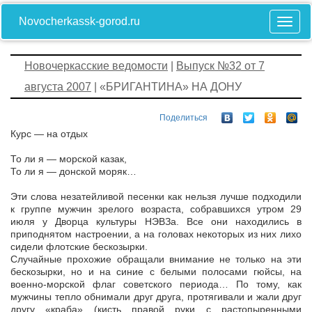
Novocherkassk-gorod.ru
Новочеркасские ведомости
|
Выпуск №32 от 7
августа 2007
| «БРИГАНТИНА» НА ДОНУ
Поделиться
Курс — на отдых
То ли я — морской казак,
То ли я — донской моряк…
Эти слова незатейливой песенки как нельзя лучше подходили
к группе мужчин зрелого возраста, собравшихся утром 29
июля у Дворца культуры НЭВЗа. Все они находились в
приподнятом настроении, а на головах некоторых из них лихо
сидели флотские бескозырки.
Случайные прохожие обращали внимание не только на эти
бескозырки, но и на синие с белыми полосами гюйсы, на
военно-морской флаг советского периода… По тому, как
мужчины тепло обнимали друг друга, протягивали и жали друг
другу «краба» (кисть правой руки с растопыренными