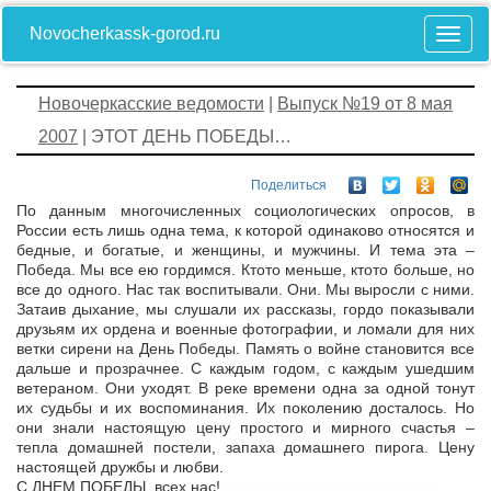
Novocherkassk-gorod.ru
Новочеркасские ведомости
|
Выпуск №19 от 8 мая
2007
| ЭТОТ ДЕНЬ ПОБЕДЫ…
Поделиться
По данным многочисленных социологических опросов, в
России есть лишь одна тема, к которой одинаково относятся и
бедные, и богатые, и женщины, и мужчины. И тема эта –
Победа. Мы все ею гордимся. Кто­то меньше, кто­то больше, но
все до одного. Нас так воспитывали. Они. Мы выросли с ними.
Затаив дыхание, мы слушали их рассказы, гордо показывали
друзьям их ордена и военные фотографии, и ломали для них
ветки сирени на День Победы. Память о войне становится все
дальше и прозрачнее. С каждым годом, с каждым ушедшим
ветераном. Они уходят. В реке времени одна за одной тонут
их судьбы и их воспоминания. Их поколению досталось. Но
они знали настоящую цену простого и мирного счастья –
тепла домашней постели, запаха домашнего пирога. Цену
настоящей дружбы и любви.
С ДНЕМ ПОБЕДЫ, всех нас!