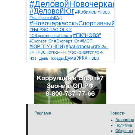
#ДеловойНовочеркасск
#ДеловойЮг
#Кобилев
#НЭВЗ
#НацПроектБКАД
#НовочеркасскъСпортивный
#НчГРЭС ПАО ОГК-2
#ПК"НЭВЗ"
#ОбщественнаяПалата
#Эксперт Юг
#Эксперт Юг #МСП
#ЮРГПУ (НПИ)
#работаем
«ОГК-2» -
Нч ГРЭС
«ОГК-2» – НчГРЭС
«ЭНЕРГОПРОМ-
Дума
ЖКХ
НЭВЗ
День Победы
НЭЗ»
ТНТ
НчГРЭС
Победа
Собор
ТПП
благоустройство
ветераны
выборы
дети
дороги
казаки
коррупция
космос
парк
общественная палата
пожар
роща
спорт
художники
театр
транспорт
Реклама
Новости
Экономика
Политика
Общество