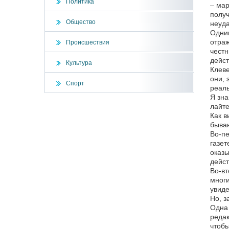
Политика
– мар
получ
Общество
неуда
Одним
отраж
Происшествия
честн
дейст
Культура
Клеве
они, 
Спорт
реаль
Я зна
лайте
Как в
бываю
Во-пе
газет
оказы
дейст
Во-вт
многи
увиде
Но, з
Одна 
редак
чтобы