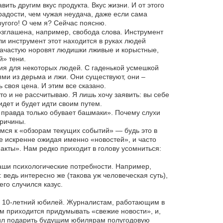
ить другим вкус продукта. Вкус жизни. И от этого
адости, чем чужая неудача, даже если сама
угого! О чем я? Сейчас поясню.
озглашена, например, свобода слова. Инструмент
и инструмент этот находится в руках людей
зачастую норовят людишки лживые и корыстные,
й» тени.
сия для некоторых людей. С гаденькой усмешкой
ями из дерьма и лжи. Они существуют, они –
ь своя цена. И этим все сказано.
это и не рассчитываю. Я лишь хочу заявить: вы себе
дет и будет идти своим путем.
 правда только обувает башмаки». Почему слухи
причины.
мся к «обзорам текущих событий» — будь это в
е искренне ожидая именно «новостей», и часто
акты». Нам редко приходит в голову усомниться:
аши психологические потребности. Например,
едь интересно же (такова уж человеческая суть),
го случился казус.
ой 10-летний юбилей. Журналистам, работающим в
им приходится придумывать «свежие новости», и,
шил подарить будущим юбилярам полугодовую