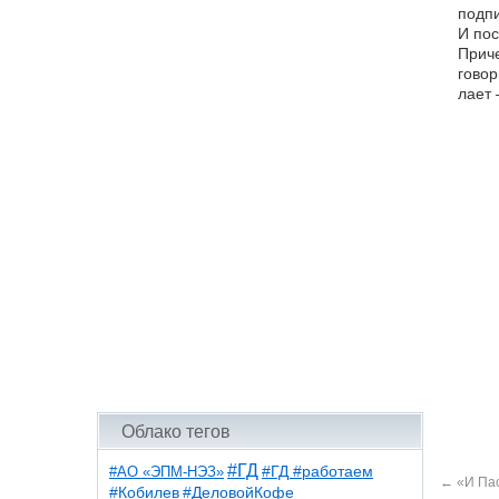
подпи
И пос
Приче
говор
лает 
Облако тегов
#ГД
#АО «ЭПМ-НЭЗ»
#ГД #работаем
←
«И Пас
#ДеловойКофе
#Кобилев