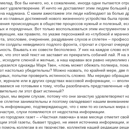
мелад. Все бы ничего, но, к сожалению, иногда одни пытаются отрав
ают удовлетворение. И ничто не доставляет этим людям большей р
ча надумана. С каким ажиотажем эти люди наблюдают за болью др
 из главных достижений нового жизненного устройства была пров
ения происходящих в обществе процессов нужный и полезный, есл
ых и порядочных. Вот только воспользоваться этим инструментом 
вующие, как правило, по указке персонажей из «глубокой и мрачно
та, злословие, очернение, раздувание слухов и сплетен – профес
эти солдаты невидимого подлого фронта, строчат и строчат очеред
ность. Взывать к их совести бесполезно. У них на каждое слово ест
ю, что этот мой текст не заставит их прекратить собачий лай. Я на 
, исходите слюной и желчью, а наш караван все равно неумолимо и
ыразился однажды Марк Твен, «ложь может обежать полмира, пока
т настолько убедительны? Можно назвать, по крайней мере, две 
рвых, попытки проверить истинность сложно. Мы нередко обращае
е, журнале или в других средствах массовой информации, — вполн
ваемся не готовыми к тому, чтобы разоблачать представленные «ф
вительно ли этот факт истинный?
орых, мы верим слухам, потому что они зачастую удовлетворяют н
е сплетни занимательны и поэтому овладевают нашим вниманием: в
ть информацию, подтверждающую, что с кем-то из сильных мира се
ачастую, слухи появляются от недостатка информации.
из городских газет – «Частная лавочка» в мае месяце отметит св
ции этой газеты, бывает трудно, не имея источника информации, 
 помочь коллегам в их творчестве, коллектив нашей редакции ре