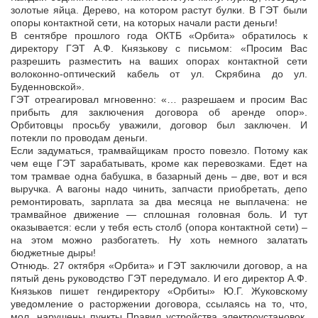
золотые яйца. Дерево, на котором растут булки. В ГЭТ были
опоры контактной сети, на которых начали расти деньги!
В сентябре прошлого года ОКТБ «Орбита» обратилось к
директору ГЭТ А.Ф. Князькову с письмом: «Просим Вас
разрешить разместить на ваших опорах контактной сети
волоконно-оптический кабель от ул. Скрябина до ул.
Буденновской».
ГЭТ отреагировал мгновенно: «… разрешаем и просим Вас
прибыть для заключения договора об аренде опор».
Орбитовцы просьбу уважили, договор был заключен. И
потекли по проводам деньги.
Если задуматься, трамвайщикам просто повезло. Потому как
чем еще ГЭТ зарабатывать, кроме как перевозками. Едет на
том трамвае одна бабушка, в базарный день – две, вот и вся
выручка. А вагоны надо чинить, запчасти приобретать, депо
ремонтировать, зарплата за два месяца не выплачена: не
трамвайное движение — сплошная головная боль. И тут
оказывается: если у тебя есть столб (опора контактной сети) –
на этом можно разбогатеть. Ну хоть немного залатать
бюджетные дыры!
Отнюдь. 27 октября «Орбита» и ГЭТ заключили договор, а на
пятый день руководство ГЭТ передумало. И его директор А.Ф.
Князьков пишет гендиректору «Орбиты» Ю.Г. Жуковскому
уведомление о расторжении договора, ссылаясь на то, что,
мол, нарушены пункты Правил устройства электроустановок,