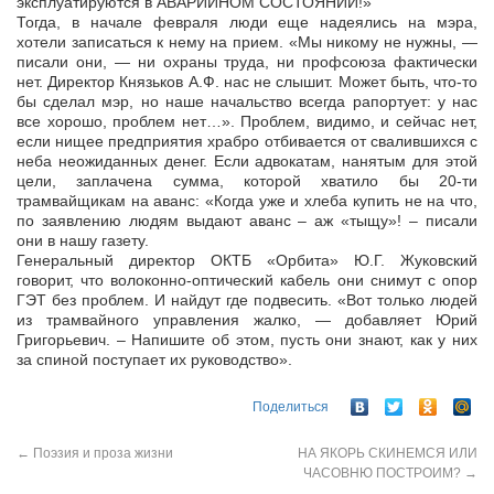
эксплуатируются в АВАРИЙНОМ СОСТОЯНИИ!»
Тогда, в начале февраля люди еще надеялись на мэра,
хотели записаться к нему на прием. «Мы никому не нужны, —
писали они, — ни охраны труда, ни профсоюза фактически
нет. Директор Князьков А.Ф. нас не слышит. Может быть, что-то
бы сделал мэр, но наше начальство всегда рапортует: у нас
все хорошо, проблем нет…». Проблем, видимо, и сейчас нет,
если нищее предприятия храбро отбивается от свалившихся с
неба неожиданных денег. Если адвокатам, нанятым для этой
цели, заплачена сумма, которой хватило бы 20-ти
трамвайщикам на аванс: «Когда уже и хлеба купить не на что,
по заявлению людям выдают аванс – аж «тыщу»! – писали
они в нашу газету.
Генеральный директор ОКТБ «Орбита» Ю.Г. Жуковский
говорит, что волоконно-оптический кабель они снимут с опор
ГЭТ без проблем. И найдут где подвесить. «Вот только людей
из трамвайного управления жалко, — добавляет Юрий
Григорьевич. – Напишите об этом, пусть они знают, как у них
за спиной поступает их руководство».
Поделиться
←
Поэзия и проза жизни
НА ЯКОРЬ СКИНЕМСЯ ИЛИ
ЧАСОВНЮ ПОСТРОИМ?
→