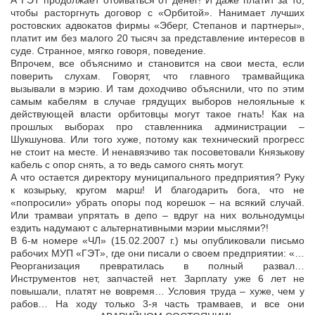
А ГЭТ продолжает отбиваться от денег! И даже платит за то,
чтобы расторгнуть договор с «Орбитой». Нанимает лучших
ростовских адвокатов фирмы «Эберг, Степанов и партнеры»,
платит им без малого 20 тысяч за представление интересов в
суде. Странное, мягко говоря, поведение.
Впрочем, все объяснимо и становится на свои места, если
поверить слухам. Говорят, что главного трамвайщика
вызывали в мэрию. И там доходчиво объяснили, что по этим
самым кабелям в случае грядущих выборов нелояльные к
действующей власти орбитовцы могут такое гнать! Как на
прошлых выборах про ставленника администрации –
Шукшунова. Или того хуже, потому как технический прогресс
не стоит на месте. И ненавязчиво так посоветовали Князькову
кабель с опор снять, а то ведь самого снять могут.
А что остается директору муниципального предприятия? Руку
к козырьку, кругом марш! И благодарить бога, что не
«попросили» убрать опоры под корешок – на всякий случай.
Или трамваи упрятать в депо – вдруг на них вольнодумцы
ездить надумают с альтернативными мэрии мыслями?!
В 6-м номере «ЧЛ» (15.02.2007 г.) мы опубликовали письмо
рабочих МУП «ГЭТ», где они писали о своем предприятии: «…
Реорганизация превратилась в полный развал…
Инструментов нет, запчастей нет. Зарплату уже 6 лет не
повышали, платят не вовремя… Условия труда – хуже, чем у
рабов… На ходу только 3-я часть трамваев, и все они