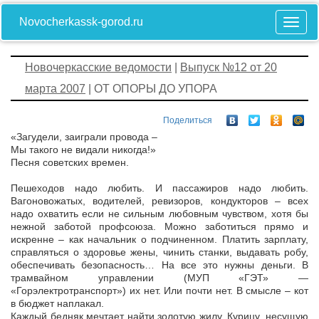
Novocherkassk-gorod.ru
Новочеркасские ведомости
|
Выпуск №12 от 20
марта 2007
| ОТ ОПОРЫ ДО УПОРА
Поделиться
«Загудели, заиграли провода –
Мы такого не видали никогда!»
Песня советских времен.
Пешеходов надо любить. И пассажиров надо любить.
Вагоновожатых, водителей, ревизоров, кондукторов – всех
надо охватить если не сильным любовным чувством, хотя бы
нежной заботой профсоюза. Можно заботиться прямо и
искренне – как начальник о подчиненном. Платить зарплату,
справляться о здоровье жены, чинить станки, выдавать робу,
обеспечивать безопасность… На все это нужны деньги. В
трамвайном управлении (МУП «ГЭТ» —
«Горэлектротранспорт») их нет. Или почти нет. В смысле – кот
в бюджет наплакал.
Каждый бедняк мечтает найти золотую жилу. Курицу, несущую