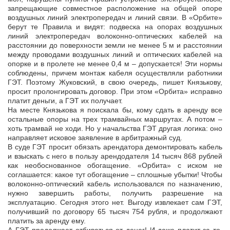
запрещающие совместное расположение на общей опоре
воздушных линий электропередач и линий связи. В «Орбите»
берут те Правила и видят: подвеска на опорах воздушных
линий электропередач волоконно-оптических кабелей на
расстоянии до поверхности земли не менее 5 м и расстоянии
между проводами воздушных линий и оптических кабелей на
опорке и в пролете не менее 0,4 м – допускается! Эти нормы
соблюдены, причем монтаж кабеля осуществляли работники
ГЭТ. Поэтому Жуковский, в свою очередь, пишет Князькову,
просит пролонгировать договор. При этом «Орбита» исправно
платит деньги, а ГЭТ их получает.
На месте Князькова я поискала бы, кому сдать в аренду все
остальные опоры на трех трамвайных маршрутах. А потом –
хоть трамвай не ходи. Но у начальства ГЭТ другая логика: оно
направляет исковое заявление в арбитражный суд.
В суде ГЭТ просит обязать арендатора демонтировать кабель
и взыскать с него в пользу арендодателя 14 тысяч 868 рублей
как необоснованное обогащение. «Орбита» с иском не
соглашается: какое тут обогащение – сплошные убытки! Чтобы
волоконно-оптический кабель использовался по назначению,
нужно завершить работы, получить разрешение на
эксплуатацию. Сегодня этого нет. Выгоду извлекает сам ГЭТ,
получивший по договору 65 тысяч 754 рубля, и продолжают
платить за аренду ему.