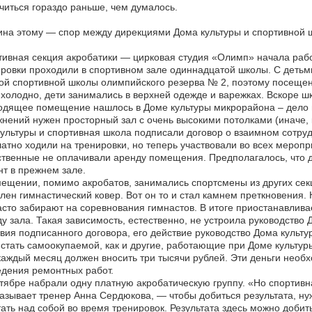
читься гораздо раньше, чем думалось.
на этому — спор между дирекциями Дома культуры и спортивной ш
ивная секция акробатики — цирковая студия «Олимп» начала работ
ровки проходили в спортивном зале одиннадцатой школы. С детьми
ой спортивной школы олимпийского резерва № 2, поэтому посещен
холодно, дети занимались в верхней одежде и варежках. Вскоре ш
дящее помещение нашлось в Доме культуры микрорайона – дело в
нений нужен просторный зал с очень высокими потолками (иначе, 
ультуры и спортивная школа подписали договор о взаимном сотруд
атно ходили на тренировки, но теперь участвовали во всех меропр
твенные не оплачивали аренду помещения. Предполагалось, что де
т в прежнем зале.
ещении, помимо акробатов, занимались спортсмены из других секц
лен гимнастический ковер. Вот он то и стал камнем преткновения.
асто забирают на соревнования гимнастов. В итоге приостанавлива
у зала. Такая зависимость, естественно, не устроила руководство Д
вия подписанного договора, его действие руководство Дома культу
стать самоокупаемой, как и другие, работающие при Доме культур
каждый месяц должен вносить три тысячи рублей. Эти деньги нео
дения ремонтных работ.
тябре набрали одну платную акробатическую группу. «Но спортивн
азывает тренер Анна Сердюкова, — чтобы добиться результата, ну
ать над собой во время тренировок. Результата здесь можно добить