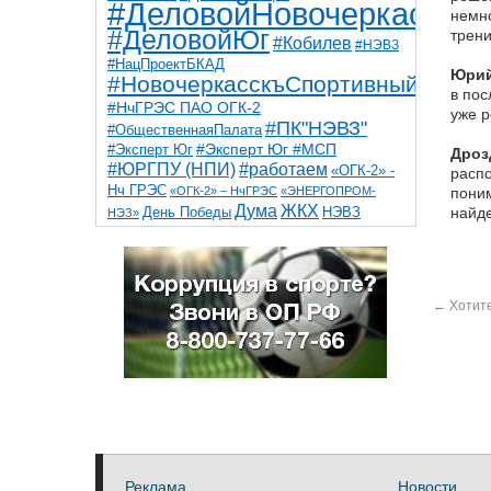
#ДеловойНовочеркасск
немно
#ДеловойЮг
трени
#Кобилев
#НЭВЗ
#НацПроектБКАД
Юрий
#НовочеркасскъСпортивный
в пос
#НчГРЭС ПАО ОГК-2
уже р
#ПК"НЭВЗ"
#ОбщественнаяПалата
#Эксперт Юг
#Эксперт Юг #МСП
Дроз
#ЮРГПУ (НПИ)
#работаем
«ОГК-2» -
распо
Нч ГРЭС
«ОГК-2» – НчГРЭС
«ЭНЕРГОПРОМ-
поним
Дума
ЖКХ
НЭВЗ
найде
День Победы
НЭЗ»
ТНТ
НчГРЭС
Победа
Собор
ТПП
благоустройство
ветераны
выборы
дети
дороги
казаки
коррупция
космос
парк
общественная палата
пожар
роща
←
Хотите
спорт
художники
театр
транспорт
Реклама
Новости