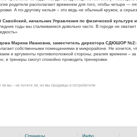
гие родители располагают временем для того, чтобы четыре — пят
ровки. А по-другому нельзя – это ведь не обычный кружок, а серь
 Савойский, начальник Управления по физической культуре и
ледние годы мы сталкиваемся довольно часто. В городе не хватает
едкость».
дова Марина Ивановна, заместитель директора СДЮШОР №2:
лагает собственными помещениями в микрорайоне. Не хочется, что
аем и аргументы противоположной стороны, реалия времени – за 
н, и тренеры смогут спокойно проводить тренировки.
 ли вы – не хотите ли, но мы продавцы и потребители
Страницы
Инфо