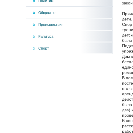
Политика
закон
Общество
Причи
дети.
Спорт
Происшествия
трени
детск
Культура
было 
Подхо
Спорт
упраж
Дом к
беспл
единс
ремон
В пом
посте
его ч
аренд
дейст
была 
два) 
прове
В сен
расск
работ