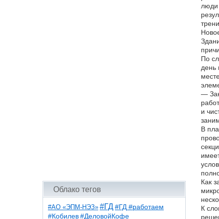
люди 
резул
трени
Новое
Здани
причи
По сл
день 
месте
элеме
— Зан
работ
и чис
заним
В пла
прово
секци
имеет
услов
полно
Как з
Облако тегов
микро
неско
#ГД
#АО «ЭПМ-НЭЗ»
#ГД #работаем
К сло
#ДеловойКофе
#Кобилев
решен