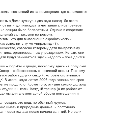
колы, возникший из-за помещения, где занимаются
ать в Доме культуры два года назад. До этого
 от пяти до пятнадцати лет занимались тренеры
ие секции было бесплатным. Однако в спортзале
кольный зал закрыли на ремонт.
 том, что для выполнения акробатических
как выполнить ту же «пирамиду»?).
ничестве, согласно которому дети по-прежнему
иятиях, организованных учреждением. Кстати, они
ти будут заниматься здесь недолго – пока длится
ий – борьбы и дзюдо, поскольку здесь на полу был
 Ковер – собственность спортивной школы. Поэтому
ется работа других секций, которые оплачивают
К. В итоге, когда летом 2006 года закончился срок
ры не продлило. Кроме того, отныне секция должна
ы студии и школы. Каждый тренер (а их работают
бходимы для элементарной уборки помещения и
ая секция, это ведь не обычный кружок, —
жно иметь и природные данные, и постоянно
ся через год-два после начала занятий. Но если