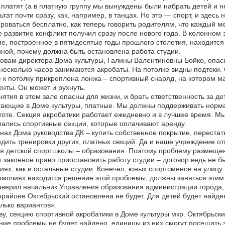
платят (а в платную группу мы вынуждены были набрать детей и не
ьтат почти сразу, как, например, в танцах. Но это — спорт, и здес
роваться бесплатно, как теперь говорить родителям, что каждый 
 развитие конфликт получил сразу после нового года. В колонном 
е, построенное в пятидесятые годы прошлого столетия, находитс
ной, почему должна быть остановлена работа студии.
овам директора Дома культуры, Галины Валентиновны Бойко, опасн
несколько часов занимаются акробаты. На потолке видны подтеки.
 к потолку прикреплена лонжа – спортивный снаряд, на котором м
нты. Он может и рухнуть.
ятия в этом зале опасны для жизни, и брать ответственность за дет
ающие в Доме культуры, платные. Мы должны поддерживать нормал
тоте. Секция акробатики работает ежедневно и в лучшее время. Мы 
ались спортивные секции, которые оплачивают аренду.
нах Дома руководства ДК – купить собственное покрытие, перестат
дить тренировки других, платных секций. Да и наше учреждение от
я детской спортшколы – образования. Поэтому проблему размещен
 законное право приостановить работу студии – договор ведь не бы
иях, как и остальные студии. Конечно, юных спортсменов на улицу 
мочиях находится решение этой проблемы, должны заняться этим
аверил начальник Управления образования администрации города, 
районе Октябрьский остановлена не будет. Для детей будет най
лько вариантов».
ву, секцию спортивной акробатики в Доме культуры мкр. Октябрьск
ие проблемы не будет найдено, единицы из них смогут посещать з