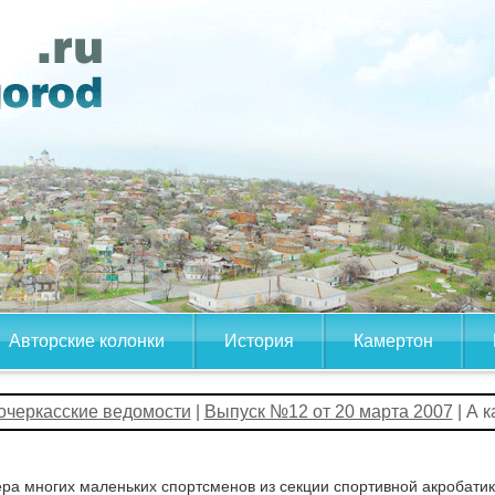
Авторские колонки
История
Камертон
очеркасские ведомости
|
Выпуск №12 от 20 марта 2007
| А 
ра многих маленьких спортсменов из секции спортивной акробати