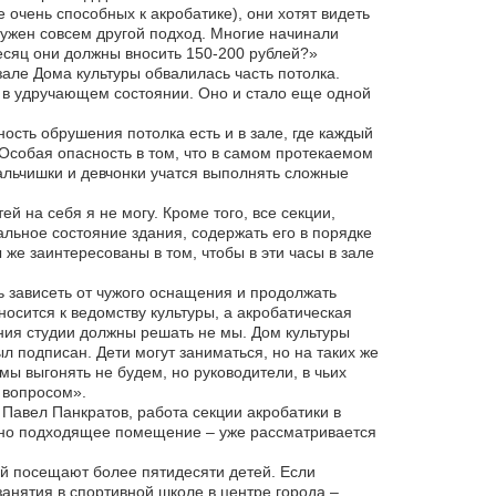
 очень способных к акробатике), они хотят видеть
ь нужен совсем другой подход. Многие начинали
месяц они должны вносить 150-200 рублей?»
зале Дома культуры обвалилась часть потолка.
я в удручающем состоянии. Оно и стало еще одной
ость обрушения потолка есть и в зале, где каждый
 Особая опасность в том, что в самом протекаемом
альчишки и девчонки учатся выполнять сложные
ей на себя я не могу. Кроме того, все секции,
ьное состояние здания, содержать его в порядке
же заинтересованы в том, чтобы в эти часы в зале
ь зависеть от чужого оснащения и продолжать
носится к ведомству культуры, а акробатическая
ия студии должны решать не мы. Дом культуры
л подписан. Дети могут заниматься, но на таких же
мы выгонять не будем, но руководители, в чьих
 вопросом».
Павел Панкратов, работа секции акробатики в
дено подходящее помещение – уже рассматривается
ий посещают более пятидесяти детей. Если
анятия в спортивной школе в центре города –