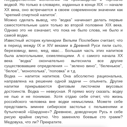
водкой. Но только в словарях, изданных в конце XIX — начале
XX века, оно встречается в своем современном значении как
“крепкий спиртной напиток”.
Можно сделать вывод, что “водка” начинает делать первые
самостоятельные шаги только во второй половине XIX века.
Однако это не означает, что пока не было слова, не было и
самой водки.
Известный историк кулинарии Вильям Похлебкин считает, что
в период между IX и XIV веками в Древней Руси пили сыто,
березовицу, вино, мед, квас… Большая часть этих напитков
была алкогольными, охмеляющими. А с самого начала ХХ
века “водка” окончательно вытеснила все другие
существовавшие определения — “зелено вино”, “беленькое”,
“белое”, “монополька”, “поповка” и т.д.
Водка — напиток напитков. Она абсолютно рациональна,
направлена на решение одной задачи — опьянеть. Другие
напитки прикрываются фиговым листочком вкусовых
достоинств. Водка — невкусная. Я прямо могу сказать: водку
не пью и не понимаю. Хотя отдаю себе отчет, что жизнь
российского человека вне водки немыслима. Можете себе
представить зимнее сибирское застолье с пельменями и
бутылочкой «Шардоне»? Древнюю, доводочную Русь я себе
рисую крайне смутно. Что заменяло боевые сто грамм?
Медовуха, что ли? Прекратите.