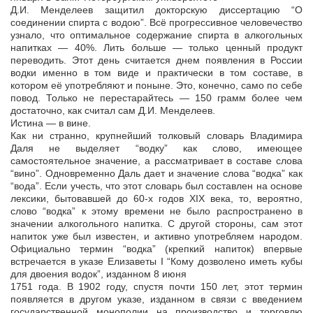
Д.И. Менделеев защитил докторскую диссертацию “О
соединении спирта с водою”. Всё прогрессивное человечество
узнало, что оптимальное содержание спирта в алкогольных
напитках — 40%. Лить больше — только ценный продукт
переводить. Этот день считается днем появления в России
водки именно в том виде и практически в том составе, в
котором её употребляют и поныне. Это, конечно, само по себе
повод. Только не перестарайтесь — 150 грамм более чем
достаточно, как считал сам Д.И. Менделеев.
Истина — в вине.
Как ни странно, крупнейший толковый словарь Владимира
Даля не выделяет “водку” как слово, имеющее
самостоятельное значение, а рассматривает в составе слова
“вино”. Одновременно Даль дает и значение слова “водка” как
“вода”. Если учесть, что этот словарь был составлен на основе
лексики, бытовавшей до 60-х годов XIX века, то, вероятно,
слово “водка” к этому времени не было распространено в
значении алкогольного напитка. С другой стороны, сам этот
напиток уже был известен, и активно употребляем народом.
Официально термин “водка” (крепкий напиток) впервые
встречается в указе Елизаветы I “Кому дозволено иметь кубы
для двоения водок”, изданном 8 июня
1751 года. В 1902 году, спустя почти 150 лет, этот термин
появляется в другом указе, изданном в связи с введением
государственной монополии на производство и торговлю