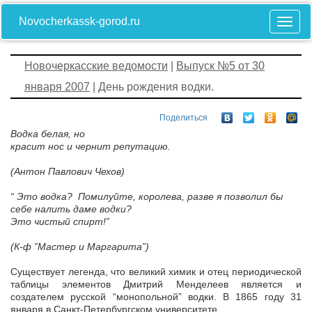
Novocherkassk-gorod.ru
Новочеркасские ведомости
|
Выпуск №5 от 30
января 2007
| День рождения водки.
Поделиться
Водка белая, но
красит нос и чернит репутацию.
(Антон Павлович Чехов)
“­ Это водка? ­ Помилуйте, королева, разве я позволил бы
себе налить даме водки?
Это чистый спирт!”
(К-ф ”Мастер и Маргарита”)
Существует легенда, что великий химик и отец периодической
таблицы элементов Дмитрий Менделеев является и
создателем русской “монопольной” водки. В 1865 году 31
января в Санкт-Петербургском университете